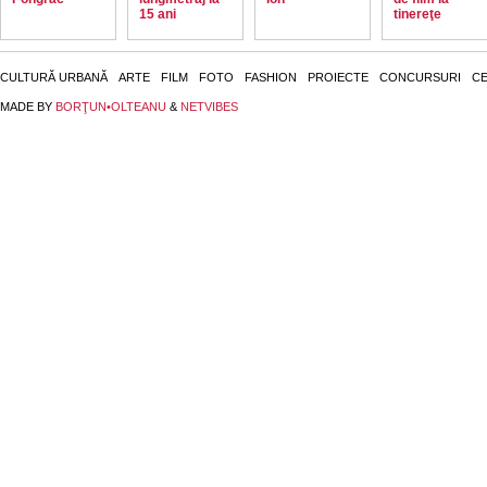
15 ani
tinereţe
CULTURĂ URBANĂ
ARTE
FILM
FOTO
FASHION
PROIECTE
CONCURSURI
CE
MADE BY
BORŢUN•OLTEANU
&
NETVIBES