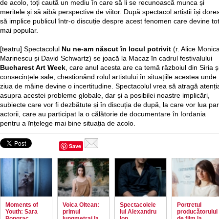
de acolo, toți caută un mediu în care să li se recunoască munca și
meritele și să aibă perspective de viitor. După spectacol artiștii își dore
să implice publicul într-o discuție despre acest fenomen care devine to
mai popular.
[teatru] Spectacolul
Nu ne-am născut în locul potrivit
(r. Alice Monic
Marinescu și David Schwartz) se joacă la Macaz în cadrul festivalului
Bucharest Art Week
, care anul acesta are ca temă războiul din Siria ș
consecințele sale, chestionând rolul artistului în situațiile acestea unde
ziua de mâine devine o incertitudine. Spectacolul vrea să atragă atenți
asupra acestei probleme globale, dar și a posibilei noastre implicări,
subiecte care vor fi dezbătute și în discuția de după, la care vor lua par
actorii, care au participat la o călătorie de documentare în Iordania
pentru a înțelege mai bine situația de acolo.
Save
Moments of
Voica Oltean:
Spectacolele
Portretul
Youth: Sara
primul
lui Alexandru
producătorului
Pongrac
lungmetraj la
Ion
de film la