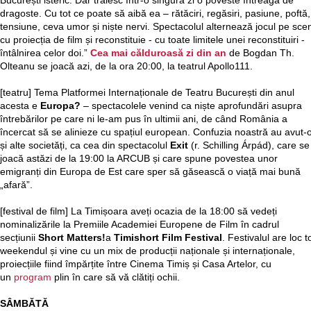
București isteric. Dar trăiesc într-o singură zi o poveste întreagă de
dragoste. Cu tot ce poate să aibă ea – rătăciri, regăsiri, pasiune, poftă,
tensiune, ceva umor și niște nervi. Spectacolul alternează jocul pe sce
cu proiecția de film și reconstituie - cu toate limitele unei reconstituiri -
întâlnirea celor doi.”
Cea mai călduroasă zi din an
de Bogdan Th.
Olteanu se joacă azi, de la ora 20:00, la teatrul Apollo111.
[teatru] Tema Platformei Internaționale de Teatru București din anul
acesta e
Europa?
– spectacolele venind ca niște aprofundări asupra
întrebărilor pe care ni le-am pus în ultimii ani, de când România a
încercat să se alinieze cu spațiul european. Confuzia noastră au avut-
și alte societăți, ca cea din spectacolul
Exit
(r. Schilling Árpád), care se
joacă astăzi de la 19:00 la ARCUB și care spune povestea unor
emigranți din Europa de Est care sper să găsească o viață mai bună
„afară”.
[festival de film] La Timișoara aveți ocazia de la 18:00 să vedeți
nominalizările la Premiile Academiei Europene de Film în cadrul
secțiunii
Short Matters!
a
Timishort Film Festival
. Festivalul are loc t
weekendul și vine cu un mix de producții naționale și internaționale,
proiecțiile fiind împărțite între Cinema Timiș și Casa Artelor, cu
un
program
plin în care să vă clătiți ochii.
SÂMBĂTĂ