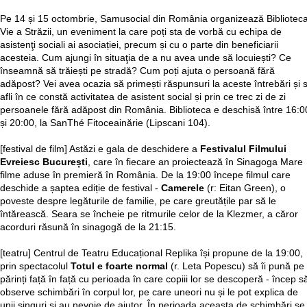
Pe 14 și 15 octombrie, Samusocial din România organizează Bibliotec
Vie a Străzii, un eveniment la care poți sta de vorbă cu echipa de
asistenţi sociali ai asociației, precum și cu o parte din beneficiarii
acesteia. Cum ajungi în situaţia de a nu avea unde să locuiești? Ce
înseamnă să trăiești pe stradă? Cum poți ajuta o persoană fără
adăpost? Vei avea ocazia să primești răspunsuri la aceste întrebări și 
afli în ce constă activitatea de asistent social și prin ce trec zi de zi
persoanele fără adăpost din România. Biblioteca e deschisă între 16:0
și 20:00, la SanThé Fitoceainărie (Lipscani 104).
[festival de film] Astăzi e gala de deschidere a
Festivalul Filmului
Evreiesc București
, care în fiecare an proiectează în Sinagoga Mare
filme aduse în premieră în România. De la 19:00 începe filmul care
deschide a șaptea ediție de festival -
Camerele
(r: Eitan Green), o
poveste despre legăturile de familie, pe care greutățile par să le
întărească. Seara se încheie pe ritmurile celor de la Klezmer, a căror
acorduri răsună în sinagogă de la 21:15.
[teatru] Centrul de Teatru Educațional Replika își propune de la 19:00,
prin spectacolul
Totul e foarte normal
(r. Leta Popescu) să îi pună pe
părinți față în față cu perioada în care copiii lor se descoperă - încep s
observe schimbări în corpul lor, pe care uneori nu și le pot explica de
unii singuri și au nevoie de ajutor. În perioada aceasta de schimbări se