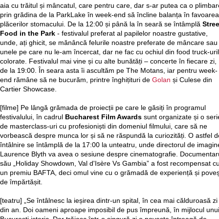
aia cu trăitul și mâncatul, care pentru care, dar s-ar putea ca o plimbar
prin grădina de la ParkLake în week-end să încline balanța în favoarea
plăcerilor stomacului. De la 12:00 și până la în seară se întâmplă
Stree
Food in the Park
- festivalul preferat al papilelor noastre gustative,
unde, ați ghicit, se mănâncă felurile noastre preferate de mâncare sau
unele pe care nu le-am încercat, dar ne fac cu ochiul din food truck-uri
colorate. Festivalul mai vine și cu alte bunătăți – concerte în fiecare zi,
de la 19:00. În seara asta îi ascultăm pe The Motans, iar pentru week-
end rămâne să ne bucurăm, printre înghițituri de
Golan
și Culese din
Cartier Showcase.
[filme] Pe lângă grămada de proiecții pe care le găsiți în programul
festivalului, în cadrul
Bucharest Film Awards
sunt organizate și o seri
de masterclass-uri cu profesioniști din domeniul filmului, care să ne
vorbească despre munca lor și să ne răspundă la curiozități. O astfel d
întâlnire se întâmplă de la 17:00 la unteatru, unde directorul de imagin
Laurence Blyth va avea o sesiune despre cinematografie. Documentar
său „Holiday Showdown, Val d'Isère Vs Gambia” a fost recompensat c
un premiu BAFTA, deci omul vine cu o grămadă de experiență și poveș
de împărtășit.
[teatru] „Se întâlnesc la ieșirea dintr-un spital, în cea mai călduroasă zi
din an. Doi oameni aproape imposibil de pus împreună, în mijlocul unu