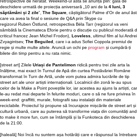
retrospective de neratat. Weekend-ul ăsta se anunță plin: gala de
deschidere urmată de proiecția aniversară „10 ani de la
4 luni, 3
săptămâni și 2 zile
”,
The Square
, câștigătorul Palme d'Or de anul ăst
care va avea la final o sesiune de Q&A prin Skype cu
regizorul Ruben Östlund, retrospectiva Béla Tarr (regizorul va veni
sâmbătă la Cinemateca Eforie pentru o discuție cu publicul moderată 
criticul francez Jean Michel Frodon),
Loveless
, ultimul film al lui Andrei
Zvyagintsev,
The Beguiled
, care i-a adus Sofiei Coppola premiul de
regie și multe multe altele. Aruncă un ochi pe
program
și cumpără-ți
bilete din timp pentru a nu rata nimic.
[street art] Zilele
Uriași de Pantelimon
ridică pentru trei zile arta la
înălțime, mai exact în Turnul de Apă din curtea Postăvăriei Române
transformat în Turn de Artă, unde vom putea admira lucrările de tip
street art ale unor artiști internaționali. Localnicii din zonă le-au spus
celor de la Make a Point poveștile lor, iar acestea au ajuns la artiști, ca
le-au redat mai departe în felurite moduri, care o să ne fure privirea în
week-end: graffitti, murale, fotografii sau instalații din materiale
reciclabile. Proiectul își propune să încurajeze mișcările de street art și
cultură urbană, care au puterea să transforme viața din comunități and
to make it more fun, cum se întâmplă și la Funkoteca din deschiderea
de la 21:00.
[haleală] Noi încă nu suntem așa hotărâți care e răspunsul la întrebar