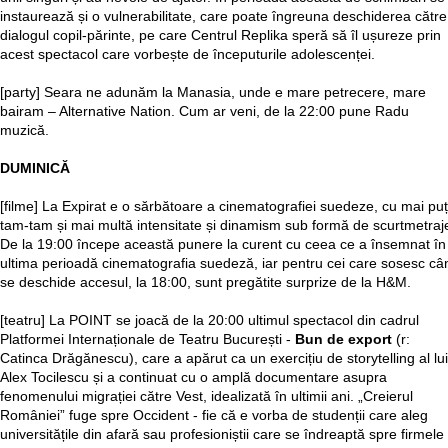
instaurează și o vulnerabilitate, care poate îngreuna deschiderea către
dialogul copil-părinte, pe care Centrul Replika speră să îl ușureze prin
acest spectacol care vorbește de începuturile adolescenței.
[party] Seara ne adunăm la Manasia, unde e mare petrecere, mare
bairam – Alternative Nation. Cum ar veni, de la 22:00 pune Radu
muzică.
DUMINICĂ
[filme] La Expirat e o sărbătoare a cinematografiei suedeze, cu mai puț
tam-tam și mai multă intensitate și dinamism sub formă de scurtmetraj
De la 19:00 începe această punere la curent cu ceea ce a însemnat în
ultima perioadă cinematografia suedeză, iar pentru cei care sosesc câ
se deschide accesul, la 18:00, sunt pregătite surprize de la H&M.
[teatru] La POINT se joacă de la 20:00 ultimul spectacol din cadrul
Platformei Internaționale de Teatru București -
Bun de export
(r:
Catinca Drăgănescu), care a apărut ca un exercițiu de storytelling al lui
Alex Tocilescu și a continuat cu o amplă documentare asupra
fenomenului migrației către Vest, idealizată în ultimii ani. „Creierul
României” fuge spre Occident - fie că e vorba de studenții care aleg
universitățile din afară sau profesioniștii care se îndreaptă spre firmele