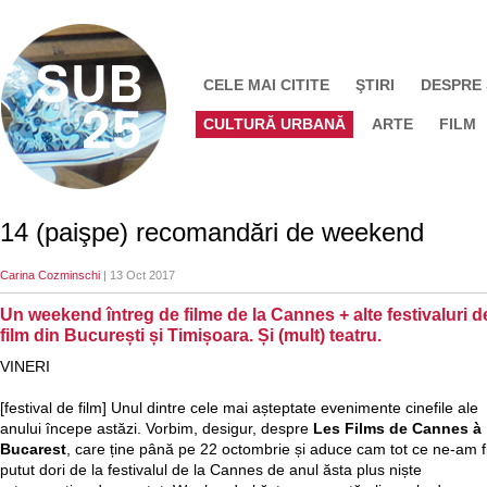
CELE MAI CITITE
ŞTIRI
DESPRE
CULTURĂ URBANĂ
ARTE
FILM
14 (paişpe) recomandări de weekend
Carina Cozminschi
| 13 Oct 2017
Un weekend întreg de filme de la Cannes + alte festivaluri d
film din București și Timișoara. Și (mult) teatru.
VINERI
[festival de film] Unul dintre cele mai așteptate evenimente cinefile ale
anului începe astăzi. Vorbim, desigur, despre
Les Films de Cannes à
Bucarest
, care ține până pe 22 octombrie și aduce cam tot ce ne-am f
putut dori de la festivalul de la Cannes de anul ăsta plus niște