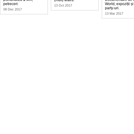
(mult) teatru.
petreceri:
World, expoziții și
13 Oct 2017
party-uri.
08 Dec 2017
13 Mar 2017