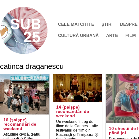
CELE MAI CITITE
ŞTIRI
DESPRE
CULTURĂ URBANĂ
ARTE
FILM
catinca draganescu
14 (paişpe)
recomandări de
weekend
16 (şaişpe)
Un weekend întreg de
recomandări de
filme de la Cannes + alte
weekend
10 chestii de 
festivaluri de film din
până joi
Atitudine civică, teatru,
București și Timișoara. Și
psihanaliză & film,
Documentare de 