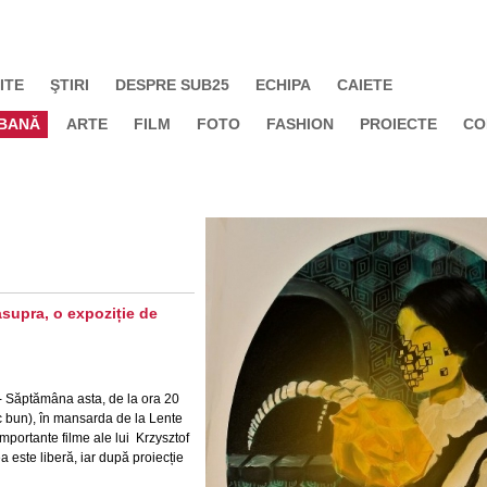
ITE
ŞTIRI
DESPRE SUB25
ECHIPA
CAIETE
BANĂ
ARTE
FILM
FOTO
FASHION
PROIECTE
CO
asupra, o expoziție de
- Săptămâna asta, de la ora 20
oc bun), în mansarda de la Lente
 importante filme ale lui Krzysztof
a este liberă, iar după proiecție