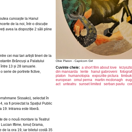
i putea cunoaște la Hanul
certe de la noi, într-o discuție
i avea la dispoziție 2 săli pline
re cei mai tari artiști tineri de la
stantin Brâncuși a Palatului
Obie Platon - Capricorn Girl
ă între 13 și 28 ianuarie.
Cuvinte cheie:
a short film about love
krzyszto
 serie de portrete fictive,
din mansarda
lente
hanul gabroveni
fotogra
platon
humanotopia
expozitie pictura
timbuk
european
omul perna
martin mcdonagh
eug
act
unteatru
sunset limited
serban pavlu
co
errahmane Sissako), selectat în
, va fi proiectat la Spațiul Public
 19. Intrarea este liberă.
te de o nouă montare la Teatrul
Lucian Iftime, Ionuț Grama,
de la ora 19, iar biletul costă 35