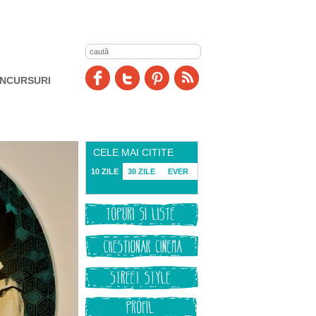
NCURSURI
CELE MAI CITITE
10 ZILE
30 ZILE
EVER