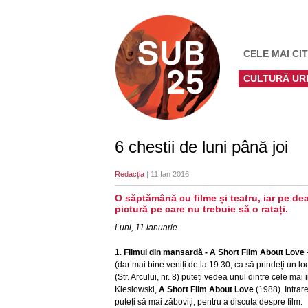
CELE MAI CIT
CULTURĂ UR
6 chestii de luni până joi
Redacția
| 11 Ian 2016
O săptămână cu filme și teatru, iar pe de
pictură pe care nu trebuie să o ratați.
Luni, 11 ianuarie
1.
Filmu
l din mansardă - A Short Film About Love
(dar mai bine veniți de la 19:30, ca să prindeți un l
(Str. Arcului, nr. 8) puteți vedea unul dintre cele mai
Kieslowski,
A Short Film About Love
(1988). Intrare
puteți să mai zăboviți, pentru a discuta despre film.