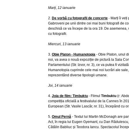
Marți, 12 ianuarie
2.
De vorbă cu fotografii de concerte
- Marți îi veț
Gabroveni pe unii dintre cei mai buni fotografi de con
deschisă ce va începe de la ora 19. De asemenea, veț
cu fotografii.
Miercuri, 13 ianuarie
3.
Obie Platon - Humanotopia
- Obie Platon, unul dint
noi, va avea o nouă expoziție de pictură la Sala Con
Parlamentului (Str. Izvor, nr. 3), ce va putea fi vizitat
Humanotopia cuprinde cele mai noi lucrări ale sale, o
reprezentând diverse tipologii umane.
Joi, 14 ianuarie
4.
Joia de film: Timbuktu
- Filmul
Timbuktu
(r: Abd
competiția oficială a festivalului de la Cannes în 2014
European (Str. Vasile Lascăr, nr. 31), începând cu ora
5.
Omul Pernă
- Textul lui Martin McDonagh are par
Act, în regia lui Eugen Gyemant, cu Dan Rădulescu, 
Cătălin Babliuc și Teodora Iancu. Spectacolul începe 