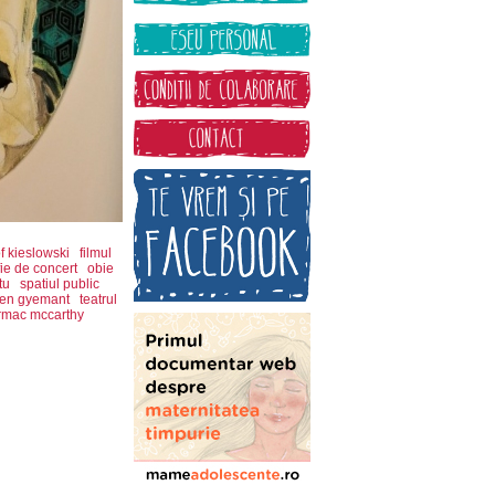
f kieslowski
filmul
fie de concert
obie
tu
spatiul public
en gyemant
teatrul
rmac mccarthy