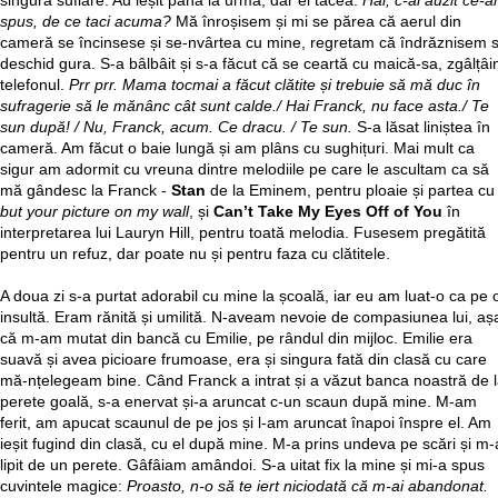
singură suflare. Au ieșit până la urmă, dar el tăcea.
Hai, c-ai auzit ce-
spus, de ce taci acuma?
Mă înroșisem și mi se părea că aerul din
cameră se încinsese și se-nvârtea cu mine, regretam că îndrăznisem 
deschid gura. S-a bâlbâit și s-a făcut că se ceartă cu maică-sa, zgâlțâi
telefonul.
Prr prr. Mama tocmai a făcut clătite și trebuie să mă duc în
sufragerie să le mănânc cât sunt calde./ Hai Franck, nu face asta./ Te
sun după! / Nu, Franck, acum. Ce dracu. / Te sun.
S-a lăsat liniștea în
cameră. Am făcut o baie lungă și am plâns cu sughițuri. Mai mult ca
sigur am adormit cu vreuna dintre melodiile pe care le ascultam ca să
mă gândesc la Franck -
Stan
de la Eminem, pentru ploaie și partea cu
but your picture on my wall
, și
Can’t Take My Eyes Off of You
în
interpretarea lui Lauryn Hill, pentru toată melodia. Fusesem pregătită
pentru un refuz, dar poate nu și pentru faza cu clătitele.
A doua zi s-a purtat adorabil cu mine la școală, iar eu am luat-o ca pe 
insultă. Eram rănită și umilită. N-aveam nevoie de compasiunea lui, aș
că m-am mutat din bancă cu Emilie, pe rândul din mijloc. Emilie era
suavă și avea picioare frumoase, era și singura fată din clasă cu care
mă-nțelegeam bine. Când Franck a intrat și a văzut banca noastră de 
perete goală, s-a enervat și-a aruncat c-un scaun după mine. M-am
ferit, am apucat scaunul de pe jos și l-am aruncat înapoi înspre el. Am
ieșit fugind din clasă, cu el după mine. M-a prins undeva pe scări și m-
lipit de un perete. Gâfâiam amândoi. S-a uitat fix la mine și mi-a spus
cuvintele magice:
Proasto, n-o să te iert niciodată că m-ai abandonat.