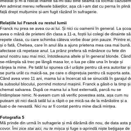
imediat și m-a ridicat înainte să-mi dau bine seama că tocmai căzusem
Am admirat mereu reflexele băieților, așa că i-am dat cu perna în plină
față drept mulțumire și-am fugit râzând în sufragerie.
Relațiile lui Franck cu restul lumii
Franck nu prea se avea cu-ai lui. Și nici cu oamenii în general. La școa
avea o mână de prieteni din clasa a 11-a, foștii lui colegi de dinainte să
repete clasa, cu care schimba câteva vorbe doar prin pauze. Printre ei
și o fată, Chelsea, care în anul ăla a ajuns prietena mea cea mai bună. 
afectase că repetase anul. La prânz prefera să mănânce cu fete din
anul nostru sau mai mici, întotdeauna altele și în general blonde. Când
se-ntâmpla să trec pe lângă masa lor, o lua pe câte una în brațe și
rânjea la mine. Pe tatăl lui spunea că-l urăște pentru că era autoritar și
se purta urât cu maică-sa, pe care o disprețuia pentru că suporta asta.
Când avea vreo 11 ani, mama lui a încercat să se sinucidă în garajul d
la subsolul blocului, pornind motorul mașinii. Franck a găsit-o la timp și
chemat salvarea. După ce mama lui a fost externată, parcă nu se
întâmplase nimic. N-aveam cum să verific povestea asta, așa cum nu
puteam ști nici dacă tatăl lui a răpit-o pe mică-sa de la mănăstire și a
luat-o de nevastă. Nici nu ar fi contat pentru mine dacă mințea.
Fotografia 5
Mă prinde din urmă în sufragerie și mă dărâmă din nou, de data asta 
covor. Îmi zice
stai aici, nu te mișca
și fuge s-aprindă niște bețigașe de