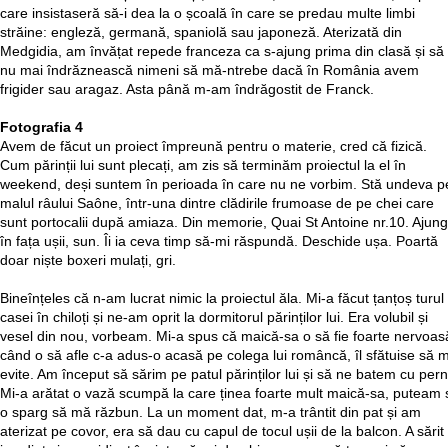
care insistaseră să-i dea la o școală în care se predau multe limbi
străine: engleză, germană, spaniolă sau japoneză. Aterizată din
Medgidia, am învățat repede franceza ca s-ajung prima din clasă și să
nu mai îndrăznească nimeni să mă-ntrebe dacă în România avem
frigider sau aragaz. Asta până m-am îndrăgostit de Franck.
Fotografia 4
Avem de făcut un proiect împreună pentru o materie, cred că fizică.
Cum părinții lui sunt plecați, am zis să terminăm proiectul la el în
weekend, deși suntem în perioada în care nu ne vorbim. Stă undeva p
malul râului Saône, într-una dintre clădirile frumoase de pe chei care
sunt portocalii după amiaza. Din memorie, Quai St Antoine nr.10. Ajung
în fața ușii, sun. Îi ia ceva timp să-mi răspundă. Deschide ușa. Poartă
doar niște boxeri mulați, gri.
Bineînțeles că n-am lucrat nimic la proiectul ăla. Mi-a făcut țanțoș turul
casei în chiloți și ne-am oprit la dormitorul părinților lui. Era volubil și
vesel din nou, vorbeam. Mi-a spus că maică-sa o să fie foarte nervoas
când o să afle c-a adus-o acasă pe colega lui româncă, îl sfătuise să 
evite. Am început să sărim pe patul părinților lui și să ne batem cu pern
Mi-a arătat o vază scumpă la care ținea foarte mult maică-sa, puteam 
o sparg să mă răzbun. La un moment dat, m-a trântit din pat și am
aterizat pe covor, era să dau cu capul de tocul ușii de la balcon. A sărit