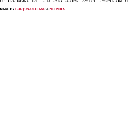
CULTURĂ URBANĂ
ARTE
FILM
FOTO
FASHION
PROIECTE
CONCURSURI
CE
MADE BY
BORŢUN•OLTEANU
&
NETVIBES