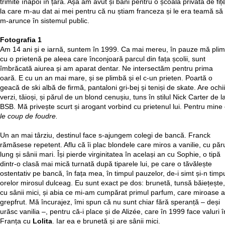
trimite înapoi în țară. Așa am avut și bani pentru o școală privată de fiț
la care m-au dat ai mei pentru că nu știam franceza și le era teamă să
m-arunce în sistemul public.
Fotografia 1
Am 14 ani și e iarnă, suntem în 1999. Ca mai mereu, în pauze mă pli
cu o prietenă pe aleea care înconjoară parcul din fața școlii, sunt
îmbrăcată aiurea și am aparat dentar. Ne intersectăm pentru prima
oară. E cu un an mai mare, și se plimbă și el c-un prieten. Poartă o
geacă de ski albă de firmă, pantaloni gri-bej și teniși de skate. Are ochii
verzi, tăioși, și părul de un blond cenușiu, tuns în stilul Nick Carter de l
BSB. Mă privește scurt și arogant vorbind cu prietenul lui. Pentru mine
le coup de foudre.
Un an mai târziu, destinul face s-ajungem colegi de bancă. Franck
rămăsese repetent. Aflu că îi plac blondele care miros a vanilie, cu păr
lung și sânii mari. Își pierde virginitatea în același an cu Sophie, o tipă
dintr-o clasă mai mică turnată după tiparele lui, pe care o tăvălește
ostentativ pe bancă, în fața mea, în timpul pauzelor, de-i simt și-n timp
orelor mirosul dulceag. Eu sunt exact pe dos: brunetă, tunsă băiețește,
cu sânii mici, și abia ce mi-am cumpărat primul parfum, care miroase a
grepfrut. Mă încurajez, îmi spun că nu sunt chiar fără speranță – deși
urăsc vanilia –, pentru că-i place și de Alizée, care în 1999 face valuri î
Franța cu
Lolita
. Iar ea e brunetă și are sânii mici.