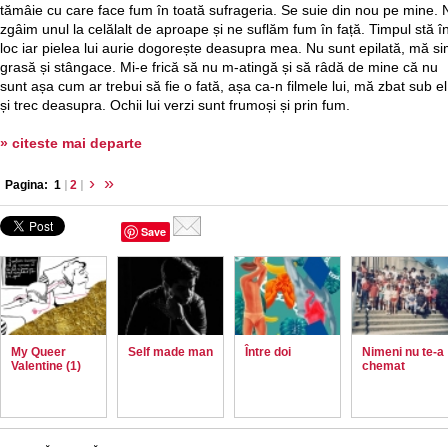
tămâie cu care face fum în toată sufrageria. Se suie din nou pe mine. 
zgâim unul la celălalt de aproape și ne suflăm fum în față. Timpul stă î
loc iar pielea lui aurie dogorește deasupra mea. Nu sunt epilată, mă si
grasă și stângace. Mi-e frică să nu m-atingă și să râdă de mine că nu
sunt așa cum ar trebui să fie o fată, așa ca-n filmele lui, mă zbat sub el
și trec deasupra. Ochii lui verzi sunt frumoși și prin fum.
» citeste mai departe
›
»
Pagina:
1
|
2
|
Save
My Queer
Self made man
Între doi
Nimeni nu te-a
Valentine (1)
chemat