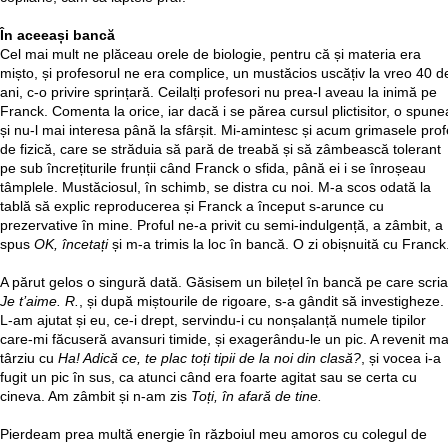
În aceeași bancă
Cel mai mult ne plăceau orele de biologie, pentru că și materia era
mișto, și profesorul ne era complice, un mustăcios uscățiv la vreo 40 d
ani, c-o privire sprințară. Ceilalți profesori nu prea-l aveau la inimă pe
Franck. Comenta la orice, iar dacă i se părea cursul plictisitor, o spune
și nu-l mai interesa până la sfârșit. Mi-amintesc și acum grimasele prof
de fizică, care se străduia să pară de treabă și să zâmbească tolerant
pe sub încrețiturile frunții când Franck o sfida, până ei i se înroșeau
tâmplele. Mustăciosul, în schimb, se distra cu noi. M-a scos odată la
tablă să explic reproducerea și Franck a început s-arunce cu
prezervative în mine. Proful ne-a privit cu semi-indulgență, a zâmbit, a
spus
OK, încetați
și m-a trimis la loc în bancă. O zi obișnuită cu Franck
A părut gelos o singură dată. Găsisem un bilețel în bancă pe care scria
Je t’aime. R.
, și după miștourile de rigoare, s-a gândit să investigheze.
L-am ajutat și eu, ce-i drept, servindu-i cu nonșalanță numele tipilor
care-mi făcuseră avansuri timide, și exagerându-le un pic. A revenit ma
târziu cu
Ha! Adică ce, te plac toți tipii de la noi din clasă?
, și vocea i-a
fugit un pic în sus, ca atunci când era foarte agitat sau se certa cu
cineva. Am zâmbit și n-am zis
Toți, în afară de tine.
Pierdeam prea multă energie în războiul meu amoros cu colegul de