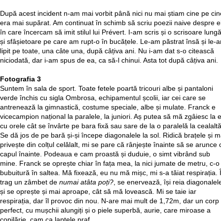
După acest incident n-am mai vorbit până nici nu mai știam cine pe cin
era mai supărat. Am continuat în schimb să scriu poezii naive despre el
în care încercam să imit stilul lui Prévert. I-am scris și o scrisoare lung
și sfâșietoare pe care am rupt-o în bucățele. Le-am păstrat însă și le-
lipit pe toate, una câte una, după câțiva ani. Nu i-am dat s-o citească
niciodată, dar i-am spus de ea, ca să-l chinui. Asta tot după câțiva ani.
Fotografia 3
Suntem în sala de sport. Toate fetele poartă tricouri albe și pantaloni
verde închis cu sigla Ombrosa, echipamentul școlii, iar cei care se
antrenează la gimnastică, costume speciale, albe și mulate. Franck e
vicecampion național la paralele, la juniori. Aș putea să mă zgâiesc la e
cu orele cât se învârte pe bara fixă sau sare de la o paralelă la cealaltă
Se dă jos de pe bară și-și începe diagonalele la sol. Ridică brațele și 
privește din colțul celălalt, mi se pare că rânjește înainte să se arunce 
capul înainte. Podeaua e cam proastă și duduie, o simt vibrând sub
mine. Franck se oprește chiar în fața mea, la nici jumate de metru, c-o
bubuitură în saltea. Mă fixează, eu nu mă mișc, mi s-a tăiat respirația. Î
trag un zâmbet de
numai atâta poți?
, se enervează, își reia diagonalel
și se oprește și mai aproape, cât să mă lovească. Mi se taie iar
respirația, dar îl provoc din nou. N-are mai mult de 1,72m, dar un corp
perfect, cu mușchii alungiți și o piele superbă, aurie, care miroase a
copilărie, cam ca laptele praf.