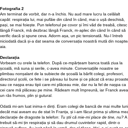
Fotografia 2
Am terminat de vorbit, dar n-a închis. Nu aud mare lucru la celălalt
capăt: respirația lui, mai pufăie din când în când, mai o ușă deschisă,
pași, se mai foiește. Pun telefonul pe covor și îmi văd de treabă, citesc
lângă Franck, mă dezbrac lângă Franck, m-aplec din când în când să
verific dacă și spune ceva. Adorm așa, un pic tensionată. Nu-l întreb
niciodată dacă și-a dat seama de conversația noastră mută din noapte
aia.
Declarația
Vorbeam cu orele la telefon. După ce-mpărțeam banca toată ziua la
școală, mă suna și serile, c-avea minute. Conversațiile noastre se
plimbau nonșalant de la subiecte de școală la bârfit colegi, profesori,
directorul școlii, ce fete i se păreau lui bune și ce păcat că erau proast
sau ce nașpa erau tipii care-mi plăceau mie, dar nu la fel de nașpa ca
cei care mă plăceau pe mine. Râdeam mult împreună, iar Franck avea
un râs frumos, plin și gutural.
Odată mi-am luat inima-n dinți. Eram colegi de bancă de mai multe lun
decât mai aveam eu de stat în Franța, și i-am făcut prima și ultima me
declarație de dragoste la telefon:
Tu știi că mie-mi place de tine, nu?
A
trebuit să-mi țin respirația și să dau drumul cuvintelor rapid, dintr-o