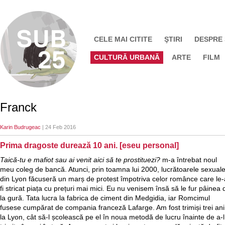
CELE MAI CITITE
ŞTIRI
DESPRE
CULTURĂ URBANĂ
ARTE
FILM
Franck
Karin Budrugeac
| 24 Feb 2016
Prima dragoste durează 10 ani. [eseu personal]
Taică-tu e mafiot sau ai venit aici să te prostituezi?
m-a întrebat noul
meu coleg de bancă. Atunci, prin toamna lui 2000, lucrătoarele sexual
din Lyon făcuseră un marș de protest împotriva celor românce care le-
fi stricat piața cu prețuri mai mici. Eu nu venisem însă să le fur pâinea 
la gură. Tata lucra la fabrica de ciment din Medgidia, iar Romcimul
fusese cumpărat de compania franceză Lafarge. Am fost trimiși trei ani
la Lyon, cât să-l școlească pe el în noua metodă de lucru înainte de a-l