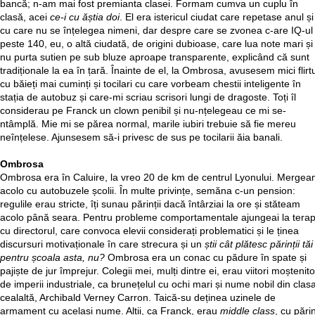
bancă; n-am mai fost premianta clasei. Formam cumva un cuplu în
clasă, acei
ce-i cu ăștia doi
. El era istericul ciudat care repetase anul și
cu care nu se înțelegea nimeni, dar despre care se zvonea c-are IQ-ul
peste 140, eu, o altă ciudată, de origini dubioase, care lua note mari și
nu purta sutien pe sub bluze aproape transparente, explicând că sunt
tradiționale la ea în țară. Înainte de el, la Ombrosa, avusesem mici flirtu
cu băieți mai cuminți și tocilari cu care vorbeam chestii inteligente în
stația de autobuz și care-mi scriau scrisori lungi de dragoste. Toți îl
considerau pe Franck un clown penibil și nu-nțelegeau ce mi se-
ntâmplă. Mie mi se părea normal, marile iubiri trebuie să fie mereu
neînțelese. Ajunsesem să-i privesc de sus pe tocilarii ăia banali.
Ombrosa
Ombrosa era în Caluire, la vreo 20 de km de centrul Lyonului. Merge
acolo cu autobuzele școlii. În multe privințe, semăna c-un pension:
regulile erau stricte, îți sunau părinții dacă întârziai la ore și stăteam
acolo până seara. Pentru probleme comportamentale ajungeai la terap
cu directorul, care convoca elevii considerați problematici și le ținea
discursuri motivaționale în care strecura și un
știi cât plătesc părinții tăi
pentru școala asta, nu?
Ombrosa era un conac cu pădure în spate și
pajiște de jur împrejur. Colegii mei, mulți dintre ei, erau viitori moștenito
de imperii industriale, ca brunețelul cu ochi mari și nume nobil din clas
cealaltă, Archibald Verney Carron. Taică-su deținea uzinele de
armament cu același nume. Alții, ca Franck, erau
middle class
, cu părin