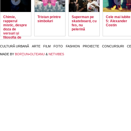
Chimie,
Tristan printre
Superman pe
Cele mai iubite
rapperul
simboluri
skateboard, cu
5: Alexander
mistic, despre
fes, nu
Costin
doza de
pelerină
versuri și
filosofia de
stradă
CULTURĂ URBANĂ
ARTE
FILM
FOTO
FASHION
PROIECTE
CONCURSURI
CE
MADE BY
BORŢUN•OLTEANU
&
NETVIBES