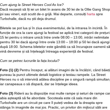
Cum ajung la Street Heroes Cool As Ice?
Dacă reușești să îți iei un bilet în avans de 30 lei de la Ollie Gang Shop
joi sau vineri, ești scutit de-o grijă. Mai departe, consulți
harta
spre
Turbohalle, dacă nu știi deja drumul.
Biletele se pot lua și în ziua evenimentului, de la intrarea în incintă. În
funcție de ora la care ajungi la festival se aplică trei categorii de prețuri
15 lei pentru o intrare unică între orele 08:00 – 13:00, intrări nelimitate
pentru 30 lei dacă ajungi între orele 13:00 – 18:00 și 50 lei dacă ajungi
după 18:00. Schema biletelor este gândită ca să încurajeze oamenii s
vină devreme și să înțeleagă întreaga experiență de festival.
Cum se petrec lucrurile la fața locului?
Foto (1) (2)
Pentru început, ai alături imagini de la încălziri, când băieți
puneau la punct ultimele detalii logistice și testau rampele. La Street
Heroes nu o să intervină atâtea discipline pe o singură rampă simultan
iar canapeaua o să dispară, dar se înțelege ideea.
Foto (3)
Riderii au la dispoziție mai multe rampe și seturi de rampe ca
abia așteaptă să fie abordate. Socoteala este că sala mare din
Turbohalle are un circuit pe care îl puteți vedea de la dreapta spre
stânga în imaginile de mai jos. Practic, un privitor din mijlocul sălii are