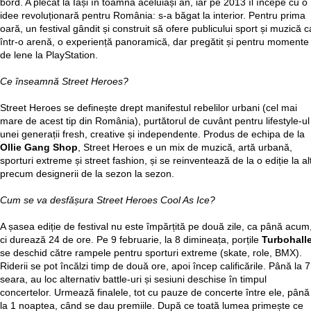
bord. A plecat la Iași în toamna aceluiași an, iar pe 2013 îl începe cu o
idee revoluționară pentru România: s-a băgat la interior. Pentru prima
oară, un festival gândit și construit să ofere publicului sport și muzică c
într-o arenă, o experiență panoramică, dar pregătit și pentru momente
de lene la PlayStation.
Ce înseamnă Street Heroes?
Street Heroes se definește drept manifestul rebelilor urbani (cel mai
mare de acest tip din România), purtătorul de cuvânt pentru lifestyle-ul
unei generații fresh, creative și independente. Produs de echipa de la
Ollie Gang Shop
, Street Heroes e un mix de muzică, artă urbană,
sporturi extreme și street fashion, și se reinventează de la o ediție la al
precum designerii de la sezon la sezon.
Cum se va desfășura Street Heroes Cool As Ice?
A șasea ediție de festival nu este împărțită pe două zile, ca până acum
ci durează 24 de ore. Pe 9 februarie, la 8 dimineața, porțile
Turbohall
se deschid către rampele pentru sporturi extreme (skate, role, BMX).
Riderii se pot încălzi timp de două ore, apoi încep calificările. Până la 7
seara, au loc alternativ battle-uri și sesiuni deschise în timpul
concertelor. Urmează finalele, tot cu pauze de concerte între ele, până
la 1 noaptea, când se dau premiile. După ce toată lumea primește ce