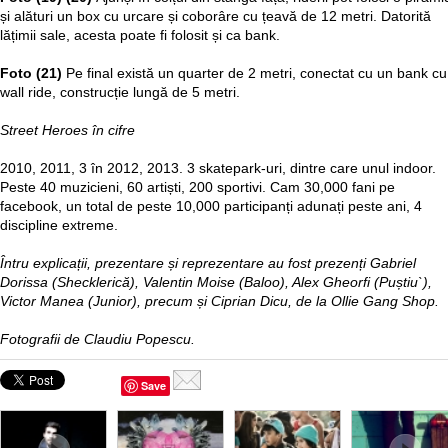
și alături un box cu urcare și coborâre cu țeavă de 12 metri. Datorită
lățimii sale, acesta poate fi folosit și ca bank.
Foto (21)
Pe final există un quarter de 2 metri, conectat cu un bank cu
wall ride, construcție lungă de 5 metri.
Street Heroes în cifre
2010, 2011, 3 în 2012, 2013. 3 skatepark-uri, dintre care unul indoor.
Peste 40 muzicieni, 60 artiști, 200 sportivi. Cam 30,000 fani pe
facebook, un total de peste 10,000 participanți adunați peste ani, 4
discipline extreme.
Întru explicații, prezentare și reprezentare au fost prezenți Gabriel
Dorissa (Shecklerică), Valentin Moise (Baloo), Alex Gheorfi (Puștiu`),
Victor Manea (Junior), precum și Ciprian Dicu, de la Ollie Gang Shop.
Fotografii de Claudiu Popescu.
Save