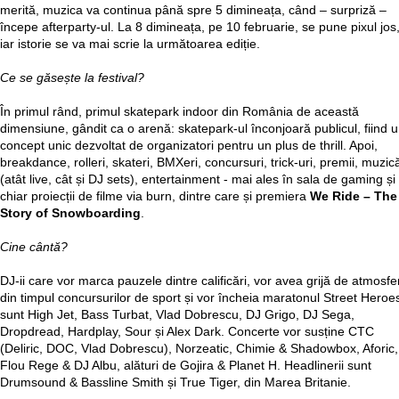
merită, muzica va continua până spre 5 dimineața, când – surpriză –
începe afterparty-ul. La 8 dimineața, pe 10 februarie, se pune pixul jos
iar istorie se va mai scrie la următoarea ediție.
Ce se găsește la festival?
În primul rând, primul skatepark indoor din România de această
dimensiune, gândit ca o arenă: skatepark-ul înconjoară publicul, fiind 
concept unic dezvoltat de organizatori pentru un plus de thrill. Apoi,
breakdance, rolleri, skateri, BMXeri, concursuri, trick-uri, premii, muzic
(atât live, cât și DJ sets), entertainment - mai ales în sala de gaming și
chiar proiecții de filme via burn, dintre care și premiera
We Ride – The
Story of Snowboarding
.
Cine cântă?
DJ-ii care vor marca pauzele dintre calificări, vor avea grijă de atmosfe
din timpul concursurilor de sport și vor încheia maratonul Street Heroe
sunt High Jet, Bass Turbat, Vlad Dobrescu, DJ Grigo, DJ Sega,
Dropdread, Hardplay, Sour și Alex Dark. Concerte vor susține CTC
(Deliric, DOC, Vlad Dobrescu), Norzeatic, Chimie & Shadowbox, Aforic,
Flou Rege & DJ Albu, alături de Gojira & Planet H. Headlinerii sunt
Drumsound & Bassline Smith și True Tiger, din Marea Britanie.