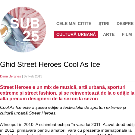
CELE MAI CITITE
ŞTIRI
DESPRE
CULTURĂ URBANĂ
ARTE
FILM
Ghid Street Heroes Cool As Ice
Dana Berghes
| 07 Feb 2013
Street Heroes e un mix de muzică, artă urbană, sporturi
extreme și street fashion, și se reinventează de la o ediție la
alta precum designerii de la sezon la sezon.
Cool As Ice este a șasea ediție a festivalului de sporturi extreme și
cultură urbană Street Heroes.
A început în 2010. A schimbat echipa în vara lui 2011. A avut două ediți
în 2012: primăvara pentru amatori, vara cu prezențe internaționale la