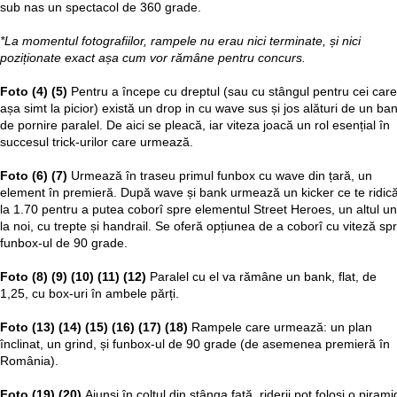
sub nas un spectacol de 360 grade.
*La momentul fotografiilor, rampele nu erau nici terminate, și nici
poziționate exact așa cum vor rămâne pentru concurs.
Foto (4) (5)
Pentru a începe cu dreptul (sau cu stângul pentru cei care
așa simt la picior) există un drop in cu wave sus și jos alături de un ba
de pornire paralel. De aici se pleacă, iar viteza joacă un rol esențial în
succesul trick-urilor care urmează.
Foto (6) (7)
Urmează în traseu primul funbox cu wave din țară, un
element în premieră. După wave și bank urmează un kicker ce te ridic
la 1.70 pentru a putea coborî spre elementul Street Heroes, un altul un
la noi, cu trepte și handrail. Se oferă opțiunea de a coborî cu viteză sp
funbox-ul de 90 grade.
Foto (8) (9) (10) (11) (12)
Paralel cu el va rămâne un bank, flat, de
1,25, cu box-uri în ambele părți.
Foto (13) (14) (15) (16) (17) (18)
Rampele care urmează: un plan
înclinat, un grind, și funbox-ul de 90 grade (de asemenea premieră în
România).
Foto (19) (20)
Ajunși în colțul din stânga față, riderii pot folosi o piram