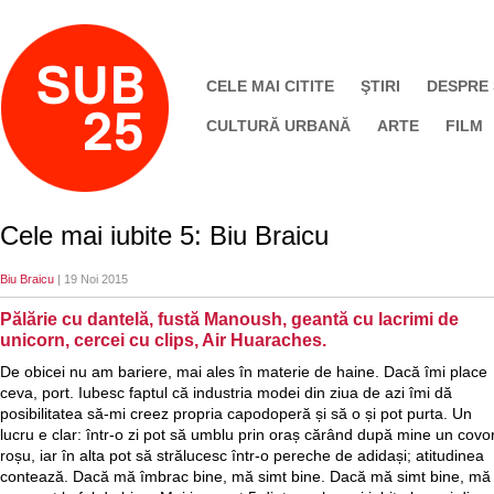
CELE MAI CITITE
ŞTIRI
DESPRE
CULTURĂ URBANĂ
ARTE
FILM
Cele mai iubite 5: Biu Braicu
Biu Braicu
| 19 Noi 2015
Pălărie cu dantelă, fustă Manoush, geantă cu lacrimi de
unicorn, cercei cu clips, Air Huaraches.
De obicei nu am bariere, mai ales în materie de haine. Dacă îmi place
ceva, port. Iubesc faptul că industria modei din ziua de azi îmi dă
posibilitatea să-mi creez propria capodoperă și să o și pot purta. Un
lucru e clar: într-o zi pot să umblu prin oraș cărând după mine un covo
roșu, iar în alta pot să strălucesc într-o pereche de adidași; atitudinea
contează. Dacă mă îmbrac bine, mă simt bine. Dacă mă simt bine, mă