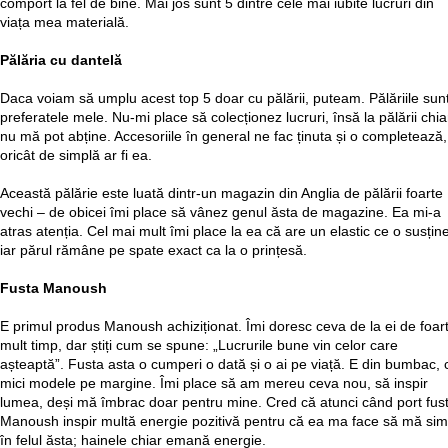
comport la fel de bine. Mai jos sunt 5 dintre cele mai iubite lucruri din
viața mea materială.
Pălăria cu dantelă
Daca voiam să umplu acest top 5 doar cu pălării, puteam. Pălăriile sun
preferatele mele. Nu-mi place să colecționez lucruri, însă la pălării chia
nu mă pot abține. Accesoriile în general ne fac ținuta și o completează,
oricât de simplă ar fi ea.
Această pălărie este luată dintr-un magazin din Anglia de pălării foarte
vechi – de obicei îmi place să vânez genul ăsta de magazine. Ea mi-a
atras atenția. Cel mai mult îmi place la ea că are un elastic ce o susține
iar părul rămâne pe spate exact ca la o prințesă.
Fusta Manoush
E primul produs Manoush achiziționat. Îmi doresc ceva de la ei de foar
mult timp, dar știți cum se spune: „Lucrurile bune vin celor care
așteaptă”. Fusta asta o cumperi o dată și o ai pe viață. E din bumbac, 
mici modele pe margine. Îmi place să am mereu ceva nou, să inspir
lumea, deși mă îmbrac doar pentru mine. Cred că atunci când port fus
Manoush inspir multă energie pozitivă pentru că ea ma face să mă sim
în felul ăsta; hainele chiar emană energie.