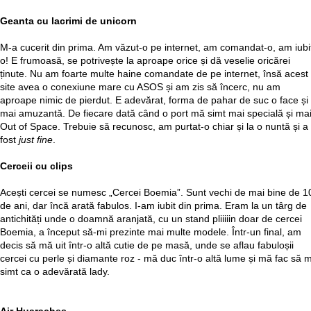
Geanta cu lacrimi de unicorn
M-a cucerit din prima. Am văzut-o pe internet, am comandat-o, am iubi
o! E frumoasă, se potrivește la aproape orice și dă veselie oricărei
ținute. Nu am foarte multe haine comandate de pe internet, însă acest
site avea o conexiune mare cu ASOS și am zis să încerc, nu am
aproape nimic de pierdut. E adevărat, forma de pahar de suc o face și
mai amuzantă. De fiecare dată când o port mă simt mai specială și ma
Out of Space. Trebuie să recunosc, am purtat-o chiar și la o nuntă și a
fost
just fine
.
Cerceii cu clips
Acești cercei se numesc „Cercei Boemia”. Sunt vechi de mai bine de 1
de ani, dar încă arată fabulos. I-am iubit din prima. Eram la un târg de
antichități unde o doamnă aranjată, cu un stand pliiiiin doar de cercei
Boemia, a început să-mi prezinte mai multe modele. Într-un final, am
decis să mă uit într-o altă cutie de pe masă, unde se aflau fabuloșii
cercei cu perle și diamante roz - mă duc într-o altă lume și mă fac să 
simt ca o adevărată lady.