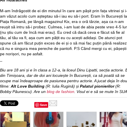
Air Huaraches
M-am îndrăgostit de ei din minutul în care am pășit prin fața vitrinei și i
am văzut acolo cum așteptau să-i iau eu să-i port. Eram în București la
Piața Romană, pe lângă magazinul Kix, era o oră târzie, așa ca n-am
reușit să intru să-i probez. Culmea, i-am luat de abia peste vreo 4-5 lun
(nu știu cum de încă mai erau). Eu cred că dacă ceva e făcut să fie al
tău, al tău va fi, așa cum am pățit eu cu acești adidași. De atunci pot
spune că am făcut puțin exces de ei și o să mai fac puțin până realizez
că nu e singura mea pereche de pantofi. P.S Când mergi cu ei, pășești
pe norișori, nu pe asfalt.
_
Biu are 18 ani și e în clasa a 12-a, la liceul Dinu Lipatti, secția actorie. 
din Timișoara, dar de doi ani locuiește în București, ca să poată să se
ocupe mai îndeaproape de pasiunea pentru actorie. A jucat deja în do
filme:
Alt Love Building
(R: Iulia Rugină) și
Palatul pionierilor
(R:
Bobby Păunescu). Are un
blog de fashion
. Visul ei e să se mute în SUA
Save