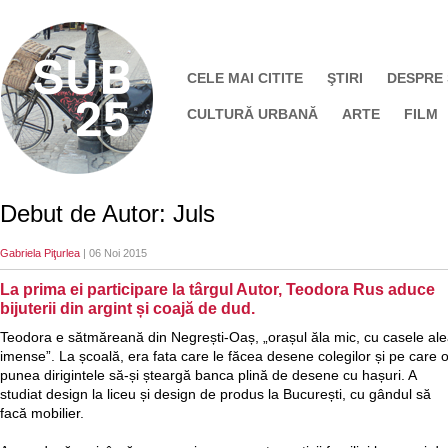
CELE MAI CITITE
ŞTIRI
DESPRE
CULTURĂ URBANĂ
ARTE
FILM
Debut de Autor: Juls
Gabriela Piţurlea
| 06 Noi 2015
La prima ei participare la târgul Autor, Teodora Rus aduce
bijuterii din argint și coajă de dud.
Teodora e sătmăreană din Negrești-Oaș, „orașul ăla mic, cu casele al
imense”. La școală, era fata care le făcea desene colegilor și pe care 
punea dirigintele să-și șteargă banca plină de desene cu hașuri. A
studiat design la liceu și design de produs la București, cu gândul să
facă mobilier.