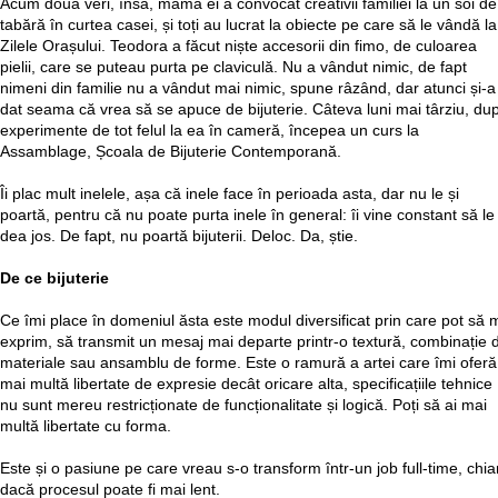
Acum două veri, însă, mama ei a convocat creativii familiei la un soi de
tabără în curtea casei, și toți au lucrat la obiecte pe care să le vândă la
Zilele Orașului. Teodora a făcut niște accesorii din fimo, de culoarea
pielii, care se puteau purta pe claviculă. Nu a vândut nimic, de fapt
nimeni din familie nu a vândut mai nimic, spune râzând, dar atunci și-a
dat seama că vrea să se apuce de bijuterie. Câteva luni mai târziu, du
experimente de tot felul la ea în cameră, începea un curs la
Assamblage, Școala de Bijuterie Contemporană.
Îi plac mult inelele, așa că inele face în perioada asta, dar nu le și
poartă, pentru că nu poate purta inele în general: îi vine constant să le
dea jos. De fapt, nu poartă bijuterii. Deloc. Da, știe.
De ce bijuterie
Ce îmi place în domeniul ăsta este modul diversificat prin care pot să 
exprim, să transmit un mesaj mai departe printr-o textură, combinație 
materiale sau ansamblu de forme. Este o ramură a artei care îmi oferă
mai multă libertate de expresie decât oricare alta, specificațiile tehnice
nu sunt mereu restricționate de funcționalitate și logică. Poți să ai mai
multă libertate cu forma.
Este și o pasiune pe care vreau s-o transform într-un job full-time, chia
dacă procesul poate fi mai lent.