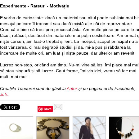
Experimente - Rateuri - Motivație
E vorba de curiozitate: dacă un material sau altul poate sublinia mai bi
mesajul pe care îl transmit sau dacă există alte căi de reprezentare.
Cred că e bine să treci prin procesul ăsta. Am multe piese pe care le-
făcut, refăcut, desfăcut din materiale mai puțin costisitoare. Am urmat ș
niște cursuri, am luat-o treptat și lent. La început, scopul principal nu a
fost vânzarea, ci mai degrabă studiul și da, mi-a pus și răbdarea la
încercare de multe ori, am luat și niște pauze, dar ulterior am revenit.
Lucrez non-stop, oricând am timp. Nu-mi vine să ies, îmi place mai mul
să stau singură și să lucrez. Caut forme, îmi vin idei, vreau să fac mai
mult, mai mult.
Creațiile Teodorei sunt de găsit la
Autor
și pe pagina ei de Facebook,
Juls
.
Save