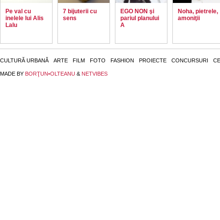
Pe val cu
7 bijuterii cu
EGO NON şi
Noha, pietrele,
inelele lui Alis
sens
pariul planului
amoniţii
Lalu
A
CULTURĂ URBANĂ
ARTE
FILM
FOTO
FASHION
PROIECTE
CONCURSURI
CE
MADE BY
BORŢUN•OLTEANU
&
NETVIBES