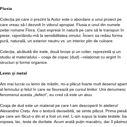
Flusia
Colecția pe care o prezint la Autor este o abordare a unui proiect pe
care vreau să-l dezvolt în viitorul apropiat. Flusia e unul din numele
zeiței romane Flora. Caut expresii în natură pe care să le transpun în
piese, raportându-mă la sensibilitatea omului. Încerc sa redau forma
pură, naturală, un exterior neutru vs. un interior plin de culoare.
Colecția, alcătuită din inele, două broșe și un colier, reprezintă și un
studiu al materialului – coaja de copac (dud) –relaționat cu argint în
structuri și forme organice.
Lemn și metal
Am mai lucrat cu lemn de măslin, mi-a plăcut foarte mult desenul apar
al lemnului și felul în care se fisurează pe cursul liniilor. Unii denumesc
fenomenul acesta „defect”, eu cred că este un atuu.
Coaja de dud este un material pe care l-am descoperit în atelierul
Alexandrei Crețu. Are o textură deosebită, se simte plăcut. Prima piesă
pe care am făcut-o din el a fost un inel. L-am supus la toate testele: bai
vopsea, lac, teste de duritate. Acum arată puțin macabru, dar îl păstrez