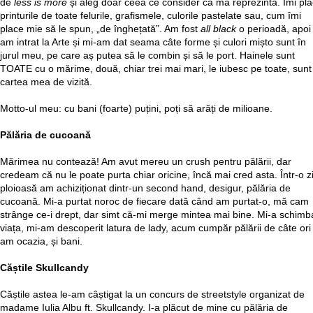
de
less is more
și aleg doar ceea ce consider că mă reprezintă. Îmi pla
printurile de toate felurile, grafismele, culorile pastelate sau, cum îmi
place mie să le spun, „de înghețată”. Am fost
all black
o perioadă, apoi
am intrat la Arte și mi-am dat seama câte forme și culori mișto sunt în
jurul meu, pe care aș putea să le combin și să le port. Hainele sunt
TOATE cu o mărime, două, chiar trei mai mari, le iubesc pe toate, sunt
cartea mea de vizită.
Motto-ul meu: cu bani (foarte) puțini, poți să arăți de milioane.
Pălăria de cucoană
Mărimea nu contează! Am avut mereu un crush pentru pălării, dar
credeam că nu le poate purta chiar oricine, încă mai cred asta. Într-o z
ploioasă am achiziționat dintr-un second hand, desigur, pălăria de
cucoană. Mi-a purtat noroc de fiecare dată când am purtat-o, mă cam
strânge ce-i drept, dar simt că-mi merge mintea mai bine. Mi-a schimb
viața, mi-am descoperit latura de lady, acum cumpăr pălării de câte ori
am ocazia, și bani.
Căștile Skullcandy
Căștile astea le-am câștigat la un concurs de streetstyle organizat de
madame Iulia Albu ft. Skullcandy. I-a plăcut de mine cu pălăria de