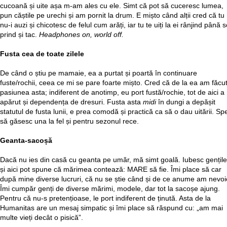
cucoană și uite așa m-am ales cu ele. Simt că pot să cuceresc lumea,
pun căștile pe urechi și am pornit la drum. E mișto când alții cred că tu
nu-i auzi și chicotesc de felul cum arăți, iar tu te uiți la ei rânjind până 
prind și tac.
Headphones on, world off.
Fusta cea de toate zilele
De când o știu pe mamaie, ea a purtat și poartă în continuare
fuste/rochii, ceea ce mi se pare foarte mișto. Cred că de la ea am făcu
pasiunea asta; indiferent de anotimp, eu port fustă/rochie, tot de aici a
apărut și dependența de dresuri. Fusta asta
midi
în dungi a depășit
statutul de fusta lunii, e prea comodă și practică ca să o dau uitării. Sp
să găsesc una la fel și pentru sezonul rece.
Geanta-sacoșă
Dacă nu ies din casă cu geanta pe umăr, mă simt goală. Iubesc gențile
și aici pot spune că mărimea contează: MARE să fie. Îmi place să car
după mine diverse lucruri, că nu se știe când și de ce anume am nevoi
Îmi cumpăr genți de diverse mărimi, modele, dar tot la sacoșe ajung.
Pentru că nu-s pretențioase, le port indiferent de ținută. Asta de la
Humanitas are un mesaj simpatic și îmi place să răspund cu: „am mai
multe vieți decât o pisică”.