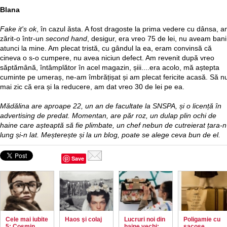
Blana
Fake it's ok
, în cazul ăsta. A fost dragoste la prima vedere cu dânsa, 
zărit-o într-un
second hand
, desigur, era vreo 75 de lei, nu aveam bani
atunci la mine. Am plecat tristă, cu gândul la ea, eram convinsă că
cineva o s-o cumpere, nu avea niciun defect. Am revenit după vreo
săptămână, întâmplător în acel magazin, șiii....era acolo, mă aștepta
cuminte pe umeraș, ne-am îmbrățișat și am plecat fericite acasă. Să n
mai zic că era și la reducere, am dat vreo 30 de lei pe ea.
Mădălina are aproape 22, un an de facultate la SNSPA, și o licență în
advertising de predat. Momentan, are păr roz, un dulap plin ochi de
haine care așteaptă să fie plimbate, un chef nebun de cutreierat țara-n
lung și-n lat. Meșterește și la un blog, poate se alege ceva bun de el.
Save
Cele mai iubite
Haos şi colaj
Lucruri noi din
Poligamie cu
5: Cosmin
haine vechi:
sacoșe