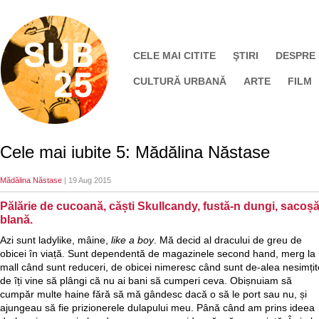
CELE MAI CITITE
ŞTIRI
DESPRE
CULTURĂ URBANĂ
ARTE
FILM
Cele mai iubite 5: Mădălina Năstase
Mădălina Năstase
| 19 Aug 2015
Pălărie de cucoană, căști Skullcandy, fustă-n dungi, sacoșă
blană.
Azi sunt ladylike, mâine,
like a boy
. Mă decid al dracului de greu de
obicei în viață. Sunt dependentă de magazinele second hand, merg la
mall când sunt reduceri, de obicei nimeresc când sunt de-alea nesimțit
de îți vine să plângi că nu ai bani să cumperi ceva. Obișnuiam să
cumpăr multe haine fără să mă gândesc dacă o să le port sau nu, și
ajungeau să fie prizionerele dulapului meu. Până când am prins ideea