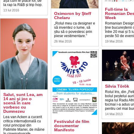
așa cum le place lor, de
la rap la R&B și trip hop.
Full-time la
13 Iul 2016
Oximoron by Şteff
Romanian Des
Chelaru
Week
„Rolul meu ca designer e
Romanian Desig
să inventez o lume, să
ține bucureștenii 
știu să o povestesc prin
între 20 mai și 5 i
piese vestimentare.”
peste 50 de even
26 Mai 2016
19 Mai 2016
Silvia Török
Rolul Iris, din „Fet
Salut, sunt Lea, am
bolul peștelui auri
14 ani şi joc o
regia lui Radu Afr
scenă în care
tocmai i-a adus u
vorbesc cu
pentru cel mai bu
Dumnezeu
14 Mai 2013
Lea van Acken a cucerit
critica internațională cu
Festivalul de film
rolul principal din
documentar
Patimile Mariei, de mâine
Manifesto
în cinematografe.