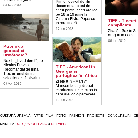
Primul festival de film
06 Noi 2014
documentar creat de
tineri pentru tineri are loc
pe 18 și 19 iunie la
Cinema Elvira Popescu.
TIFF - Tinereţi
Intrare liberă.
complicate
17 Iun 2013
Ziua 5 - Sex în Se
droguri la Oslo.
06 Iun 2012
Kubrick al
generaţiei
următoare?
NexT - „Invadatorul”, de
Nicolas Provost.
TIFF - Americani în
Recomandat de Irina
Georgia și
Trocan, unul dintre
portughezi în Africa
selecționerii festivalului.
Zilele 8+9 - Marilyn
09 Apr 2013
Manson beat și drogat,
conducand un camion în
care are loc o petrecere.
10 Iun 2012
CULTURĂ URBANĂ
ARTE
FILM
FOTO
FASHION
PROIECTE
CONCURSURI
CE
MADE BY
BORŢUN•OLTEANU
&
NETVIBES