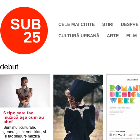
CELE MAI CITITE
ŞTIRI
DESPRE
CULTURĂ URBANĂ
ARTE
FILM
debut
6 tipe care fac
muzică aşa cum au
chef
Sunt multiculturale,
generația internet kids, și
își fac singure muzica