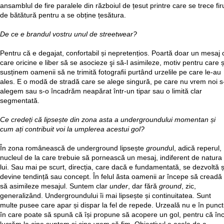
ansamblul de fire paralele din războiul de țesut printre care se trece fir
de bătătură pentru a se obține țesătura.
De ce e brandul vostru unul de streetwear?
Pentru că e degajat, confortabil și nepretențios. Poartă doar un mesaj 
care oricine e liber să se asocieze şi să-l asimileze, motiv pentru care ș
susținem oamenii să ne trimită fotografii purtând urzelile pe care le-au
ales. E o modă de stradă care se alege singură, pe care nu vrem noi s
alegem sau s-o încadrăm neapărat într-un tipar sau o limită clar
segmentată.
Ce credeți că lipsește din zona asta a undergroundului momentan și
cum ați contribuit voi la umplerea acestui gol?
În zona românească de underground lipsește
ground
ul, adică reperul,
nucleul de la care trebuie să pornească un mesaj, indiferent de natura
lui. Sau mai pe scurt, direcția, care dacă e fundamentată, se dezvoltă ș
devine tendință sau concept. În felul ăsta oamenii ar începe să creadă 
să asimileze mesajul. Suntem clar
under
, dar fără
ground
, zic,
generalizând. Undergroundului îi mai lipsește și continuitatea. Sunt
multe pusee care apar și dispar la fel de repede. Urzeală nu e în punct
în care poate să spună că își propune să acopere un gol, pentru că în