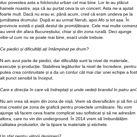
duc povestea asta a folclorului urban cel mai bine. Lor le-au plăcut
hainele noastre, așa că au purtat ceva la un concert. Asta ne-a ajutat
foarte mult. Dacă nu erau ei, până acum, cred că eram undeva pe la
jumătatea drumului. După ei au urmat Nerub, apoi Afo și tot așa. În
provincie există o piață destul de promițătoare. Cele mai multe comenz
au venit din afara Bucureștiului, chiar și din zona rurală. Deci ajunge
vibe-ul cum nu se poate mai bine, exact unde trebuie.
Ce piedici și dificultăți ați întâmpinat pe drum?
N-am avut parte de piedici, dar dificultăți sunt la nivel de materiale,
execuție și producție. Stabilirea legăturilor la nivel de încredere, pentru
putea crea continuitate și a da un contur cât mai clar unei echipe a fost
alt punct sensibil la început.
Care e direcția în care vă îndreptați și unde vedeți brandul în patru ani
Nu am vrea să ieșim din zona de nișă. Vrem să diversificăm și să fim c
mai creativi pe zona de grafică pentru proiectele următoare. Nu vom
ajunge să facem ceva foarte complicat sau sofisticat și să ne adresăm
altora, care nu vin din underground. În 2014 vrem să îmbunătățim
calitatea produselor, de la tipare la materiale și etichete.
Un sfat pentru viitorii designeri?