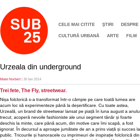
CELE MAI CITITE
ŞTIRI
DESPRE
CULTURĂ URBANĂ
ARTE
FILM
Urzeala din underground
Matei Norbert
| 30 Ian 2014
Trei fete, The Fly, streetwear.
Nișa folclorică s-a transformat într-o câmpie pe care toată lumea are
acum loc să experimenteze până la deșertificare. Cu toate astea,
Urzeală, un brand de streetwear lansat pe piață în luna august a anulu
trecut, acoperă nevoile fashioniste ale unui segment tânăr și foarte
deschis la minte, care până acum, din motive care îmi scapă, a fost
ignorat. În decursul a aproape jumătate de an a prins viață și succes la
public. Tricourile și hanoracele cu imprimeuri de inspirație folclorică din