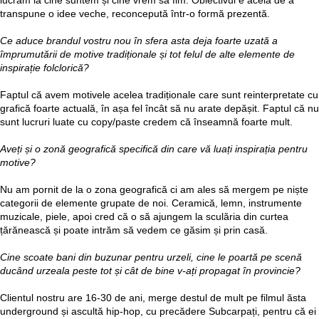
lucrăm la cine suntem și cine vrem să fim. Obiectivul e acela de a
transpune o idee veche, reconcepută într-o formă prezentă.
Ce aduce brandul vostru nou în sfera asta deja foarte uzată a
împrumutării de motive tradiționale și tot felul de alte elemente de
inspirație folclorică?
Faptul că avem motivele acelea tradiționale care sunt reinterpretate cu
grafică foarte actuală, în așa fel încât să nu arate depășit. Faptul că nu
sunt lucruri luate cu copy/paste credem că înseamnă foarte mult.
Aveți și o zonă geografică specifică din care vă luați inspirația pentru
motive?
Nu am pornit de la o zona geografică ci am ales să mergem pe niște
categorii de elemente grupate de noi. Ceramică, lemn, instrumente
muzicale, piele, apoi cred că o să ajungem la sculăria din curtea
țărănească și poate intrăm să vedem ce găsim și prin casă.
Cine scoate bani din buzunar pentru urzeli, cine le poartă pe scenă
ducând urzeala peste tot și cât de bine v-ați propagat în provincie?
Clientul nostru are 16-30 de ani, merge destul de mult pe filmul ăsta
underground și ascultă hip-hop, cu precădere Subcarpați, pentru că ei