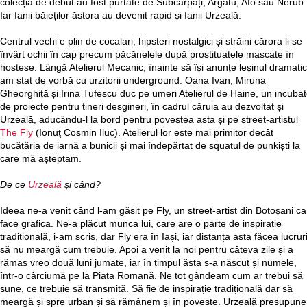
colecția de debut au fost purtate de Subcarpați, Argatu, Afo sau Nerub.
Iar fanii băieților ăstora au devenit rapid și fanii Urzeală.
Centrul vechi e plin de cocalari, hipsteri nostalgici și străini cărora li se
învârt ochii în cap precum păcănelele după prostituatele mascate în
hostese. Lângă Atelierul Mecanic, înainte să își anunțe leșinul dramatic
am stat de vorbă cu urzitorii underground. Oana Ivan, Miruna
Gheorghiță și Irina Tufescu duc pe umeri Atelierul de Haine, un incubat
de proiecte pentru tineri desgineri, în cadrul căruia au dezvoltat și
Urzeală, aducându-l la bord pentru povestea asta și pe street-artistul
The Fly
(Ionuţ Cosmin Iluc). Atelierul lor este mai primitor decât
bucătăria de iarnă a bunicii și mai îndepărtat de squatul de punkiști la
care mă așteptam.
De ce
Urzeală
și când?
Ideea ne-a venit când l-am găsit pe Fly, un street-artist din Botoșani ca
face grafica. Ne-a plăcut munca lui, care are o parte de inspirație
tradițională, i-am scris, dar Fly era în Iași, iar distanța asta făcea lucrur
să nu meargă cum trebuie. Apoi a venit la noi pentru câteva zile și a
rămas vreo două luni jumate, iar în timpul ăsta s-a născut și numele,
într-o cârciumă pe la Piața Romană. Ne tot gândeam cum ar trebui să
sune, ce trebuie să transmită. Să fie de inspirație tradițională dar să
meargă și spre urban și să rămânem și în poveste. Urzeală presupune