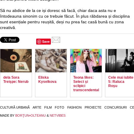
Să nu abdice de la ce iși doresc să facă, chiar daca asta nu e
întodeauna sinonim cu ce trebuie făcut. În plus răbdarea și disciplina
sunt esențiale pentru reușită, deși nu prea fac casă bună cu zona
creativă.
Save
dela Sora
Eliska
Teona likes:
Cele mai iubite
Treişpe: Nerub
Kyselkova
Select şi
5: Raluca
sclipici
Roşu
transcendental
CULTURĂ URBANĂ
ARTE
FILM
FOTO
FASHION
PROIECTE
CONCURSURI
CE
MADE BY
BORŢUN•OLTEANU
&
NETVIBES