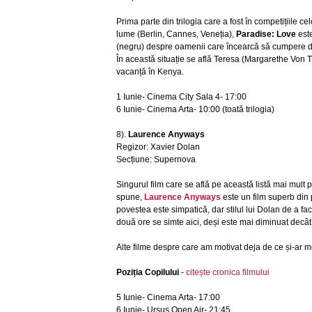
Prima parte din trilogia care a fost în competițiile cel
lume (Berlin, Cannes, Veneția),
Paradise: Love
este
(negru) despre oamenii care încearcă să cumpere dr
În această situație se află Teresa (Margarethe Von Ti
vacanță în Kenya.
1 Iunie- Cinema City Sala 4- 17:00
6 Iunie- Cinema Arta- 10:00 (toată trilogia)
8).
Laurence Anyways
Regizor: Xavier Dolan
Secțiune: Supernova
Singurul film care se află pe această listă mai mult
spune,
Laurence Anyways
este un film superb din 
povestea este simpatică, dar stilul lui Dolan de a fac
două ore se simte aici, deși este mai diminuat decât
Alte filme despre care am motivat deja de ce și-ar mer
Poziția Copilului
-
citește cronica filmului
5 Iunie- Cinema Arta- 17:00
6 Iunie- Ursus Open Air- 21:45