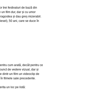
or trei festivaluri de bază din
 un film dur, dar și cu umor
agostea și dau greș mizerabil.
esel), 50 ani, care se duce în
 pentru cum arată, decât pentru ce
punct de vedere vizual, dar și
e dintr-un film un videoclip de
 în filmele sale precedente.
ita un loc pe listă: