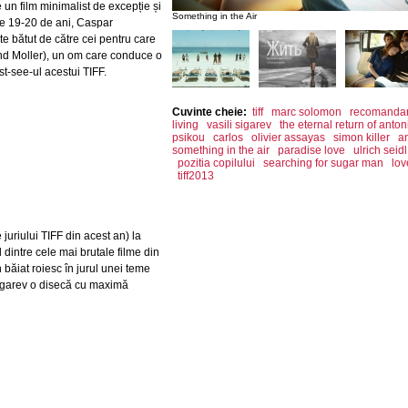
 un film minimalist de excepție și
Something in the Air
de 19-20 de ani, Caspar
e bătut de către cei pentru care
land Moller), un om care conduce o
st-see-ul acestui TIFF.
Cuvinte cheie:
tiff
marc solomon
recomandari
living
vasili sigarev
the eternal return of anto
psikou
carlos
olivier assayas
simon killer
a
something in the air
paradise love
ulrich seidl
pozitia copilului
searching for sugar man
lov
tiff2013
 juriului TIFF din acest an) la
 dintre cele mai brutale filme din
 băiat roiesc în jurul unei teme
Sigarev o disecă cu maximă