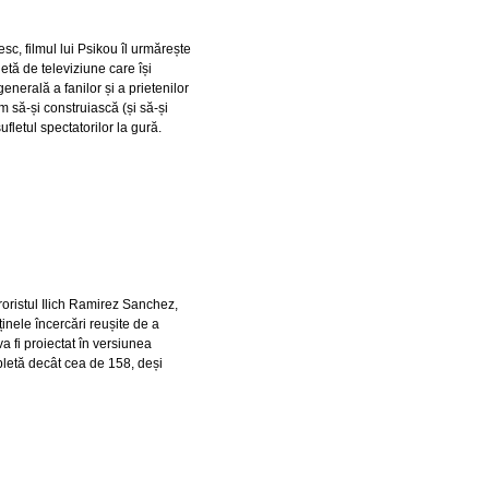
sc, filmul lui Psikou îl urmărește
tă de televiziune care își
nerală a fanilor și a prietenilor
um să-și construiască (și să-și
ufletul spectatorilor la gură.
roristul Ilich Ramirez Sanchez,
inele încercări reușite de a
a fi proiectat în versiunea
pletă decât cea de 158, deși