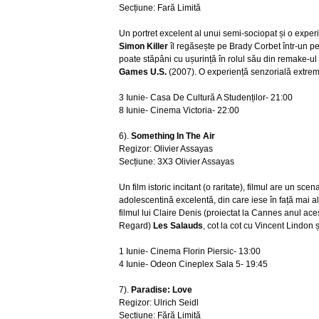
Secțiune: Fară Limită
Un portret excelent al unui semi-sociopat și o expe
Simon Killer
îl regăsește pe Brady Corbet într-un pe
poate stăpâni cu ușurință în rolul său din remake-ul 
Games U.S.
(2007). O experiență senzorială extrem
3 Iunie- Casa De Cultură A Studenților- 21:00
8 Iunie- Cinema Victoria- 22:00
6).
Something In The Air
Regizor: Olivier Assayas
Secțiune: 3X3 Olivier Assayas
Un film istoric incitant (o raritate), filmul are un scen
adolescentină excelentă, din care iese în față mai al
filmul lui Claire Denis (proiectat la Cannes anul ac
Regard)
Les Salauds
, cot la cot cu Vincent Lindon 
1 Iunie- Cinema Florin Piersic- 13:00
4 Iunie- Odeon Cineplex Sala 5- 19:45
7).
Paradise: Love
Regizor: Ulrich Seidl
Secțiune: Fără Limită