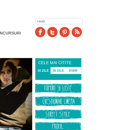
NCURSURI
CELE MAI CITITE
10 ZILE
30 ZILE
EVER