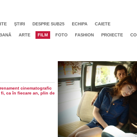
ITE
ŞTIRI
DESPRE SUB25
ECHIPA
CAIETE
BANĂ
ARTE
FILM
FOTO
FASHION
PROIECTE
CO
ntrenament cinematografic
 fi, ca în fiecare an, plin de