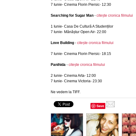
7 Iunie- Cinema Florin Piersic- 12:30
Searching for Sugar Man
-
citește cronica filmului
1 Iunie- Casa De Cultură A Studenților
7 Iunie- Mănăștur Open Air- 22:00
Love Building
-
citește cronica filmului
7 Iunie- Cinema Florin Piersic- 18:15
Panihida
-
citește cronica filmului
2 Iunie- Cinema Arta- 12:00
7 Iunie- Cinema Victoria- 23:30
Ne vedem la TIFF.
Save