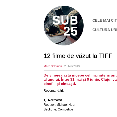
CELE MAI CIT
CULTURĂ UR
12 filme de văzut la TIFF
Marc Solomon
| 29 Mai 2013
De vinerea asta începe cel mai intens a
al anului. Între 31 mai și 9 iunie, Clujul va
cinefili și cineaști.
Recomandări:
1).
Nordvest
Regizor: Michael Noer
Secțiune: Competiție