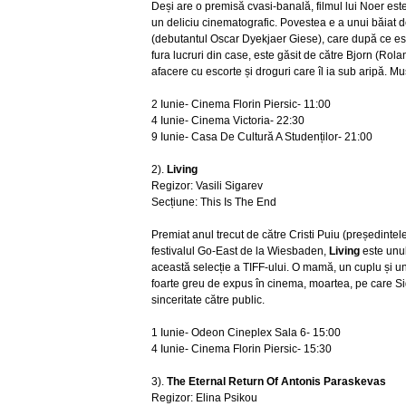
Deși are o premisă cvasi-banală, filmul lui Noer este
un deliciu cinematografic. Povestea e a unui băiat 
(debutantul Oscar Dyekjaer Giese), care după ce est
fura lucruri din case, este găsit de către Bjorn (Ro
afacere cu escorte și droguri care îl ia sub aripă. Mu
2 Iunie- Cinema Florin Piersic- 11:00
4 Iunie- Cinema Victoria- 22:30
9 Iunie- Casa De Cultură A Studenților- 21:00
2).
Living
Regizor: Vasili Sigarev
Secțiune: This Is The End
Premiat anul trecut de către Cristi Puiu (președintele
festivalul Go-East de la Wiesbaden,
Living
este unul
această selecție a TIFF-ului. O mamă, un cuplu și un
foarte greu de expus în cinema, moartea, pe care 
sinceritate către public.
1 Iunie- Odeon Cineplex Sala 6- 15:00
4 Iunie- Cinema Florin Piersic- 15:30
3).
The Eternal Return Of Antonis Paraskevas
Regizor: Elina Psikou