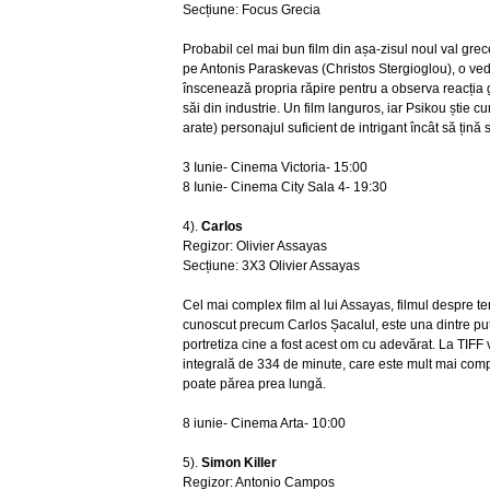
Secțiune: Focus Grecia
Probabil cel mai bun film din așa-zisul noul val grece
pe Antonis Paraskevas (Christos Stergioglou), o vede
înscenează propria răpire pentru a observa reacția ge
săi din industrie. Un film languros, iar Psikou știe c
arate) personajul suficient de intrigant încât să țină s
3 Iunie- Cinema Victoria- 15:00
8 Iunie- Cinema City Sala 4- 19:30
4).
Carlos
Regizor: Olivier Assayas
Secțiune: 3X3 Olivier Assayas
Cel mai complex film al lui Assayas, filmul despre te
cunoscut precum Carlos Șacalul, este una dintre puț
portretiza cine a fost acest om cu adevărat. La TIFF v
integrală de 334 de minute, care este mult mai com
poate părea prea lungă.
8 iunie- Cinema Arta- 10:00
5).
Simon Killer
Regizor: Antonio Campos