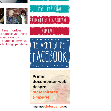
 filme
nordvest
nis paraskevas
elina
ntonio campos
laurence anyways
e building
panihida