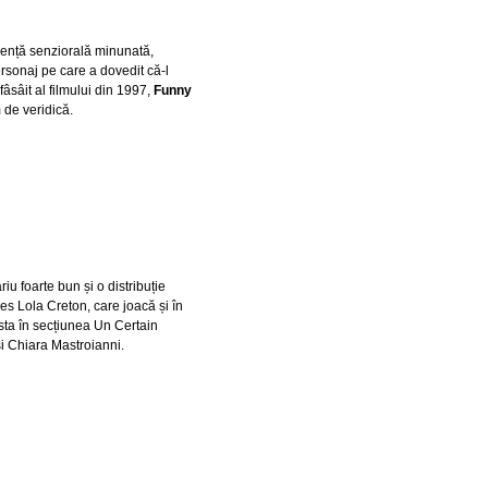
riență senziorală minunată,
rsonaj pe care a dovedit că-l
fâsâit al filmului din 1997,
Funny
 de veridică.
ariu foarte bun și o distribuție
es Lola Creton, care joacă și în
esta în secțiunea Un Certain
și Chiara Mastroianni.