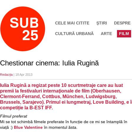
CELE MAI CITITE
ŞTIRI
DESPRE
CULTURĂ URBANĂ
ARTE
FILM
Chestionar cinema: Iulia Rugină
Redacția
| 18 Apr 2013
Iulia Rugină a regizat peste 10 scurtmetraje care au luat
premii la festivaluri internaţionale de film (Oberhausen,
Clermont-Ferrand, Cottbus, München, Ludwigsburg,
Brussels, Sarajevo). Primul ei lungmetraj, Love Building, e 
competiție la B-EST IFF.
Filmul preferat
Mi se tot schimbă filmele preferate în funcție de ce mi se întamplă în
viață :)
Blue Valentine
în momentul ăsta.