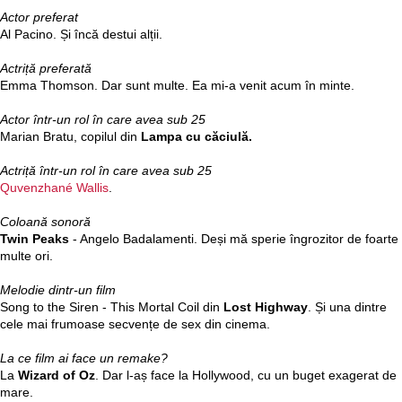
Actor preferat
Al Pacino. Și încă destui alții.
Actriță preferată
Emma Thomson. Dar sunt multe. Ea mi-a venit acum în minte.
Actor într-un rol în care avea sub 25
Marian Bratu, copilul din
Lampa cu căciulă.
Actriță într-un rol în care avea sub 25
Quvenzhané Wallis
.
Coloană sonoră
Twin Peaks
- Angelo Badalamenti. Deși mă sperie îngrozitor de foarte
multe ori.
Melodie dintr-un film
Song to the Siren - This Mortal Coil din
Lost Highway
. Și una dintre
cele mai frumoase secvențe de sex din cinema.
La ce film ai face un remake?
La
Wizard of Oz
. Dar l-aș face la Hollywood, cu un buget exagerat de
mare.