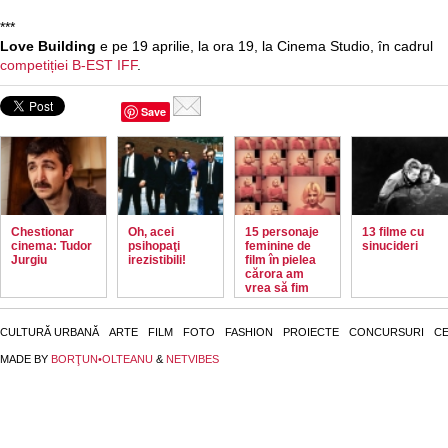
***
Love Building
e pe 19 aprilie, la ora 19, la Cinema Studio, în cadrul
competiției B-EST IFF
.
Save
Chestionar
Oh, acei
15 personaje
13 filme cu
cinema: Tudor
psihopaţi
feminine de
sinucideri
Jurgiu
irezistibili!
film în pielea
cărora am
vrea să fim
CULTURĂ URBANĂ
ARTE
FILM
FOTO
FASHION
PROIECTE
CONCURSURI
CE
MADE BY
BORŢUN•OLTEANU
&
NETVIBES