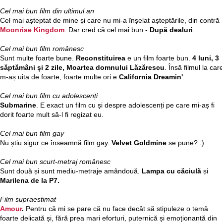
Cel mai bun film din ultimul an
Cel mai așteptat de mine și care nu mi-a înșelat așteptările, din contră 
Moonrise Kingdom
. Dar cred că cel mai bun -
După dealuri
.
Cel mai bun film românesc
Sunt multe foarte bune.
Reconstituirea
e un film foarte bun.
4 luni, 3
săptămâni și 2 zile, Moartea domnului Lăzărescu
. Însă filmul la car
m-aș uita de foarte, foarte multe ori e
California Dreamin'
.
Cel mai bun film cu adolescenți
Submarine
. E exact un film cu și despre adolescenți pe care mi-aș fi
dorit foarte mult să-l fi regizat eu.
Cel mai bun film gay
Nu știu sigur ce înseamnă film gay.
Velvet Goldmine
se pune? :)
Cel mai bun scurt-metraj românesc
Sunt două și sunt mediu-metraje amândouă.
Lampa cu căciulă
și
Marilena de la P7.
Film supraestimat
Amour
.
Pentru că mi se pare că nu face decât să stipuleze o temă
foarte delicată și, fără prea mari eforturi, puternică și emoționantă din