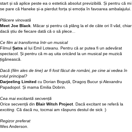
start și să aplice peste ea o estetică absolut previzibilă. Și pentru că mi
se pare că Haneke și-a pierdut forța și emoția în favoarea ambalajului.
Plăcere vinovată
Meet Joe Black
. Măcar și pentru că plâng la el de câte ori îl văd, chiar
dacă știu de fiecare dată că o să plece...
Ce film ai transforma într-un musical
Filmul
Șatra
al lui Emil Loteanu. Pentru că ar putea fi un adevărat
spectacol. Și pentru că m-aș uita oricând la un musical pe muzică
țigănească.
Dacă (film ales de tine) ar fi fost făcut de români, pe cine ai vedea în
rolul principal?
Darjeeling Limited
cu Dorian Boguță, Dragoș Bucur și Alexandru
Papadopol. Și mama Emilia Dobrin.
Cea mai excitantă secvență
Orice secvență din
Blair Witch Project
. Dacă excitant se referă la
exciting
. Că dacă nu, tocmai am răspuns destul de sick :)
Regizor preferat
Wes Anderson.