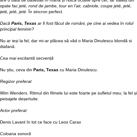
are o bâtă de baseball în mână și ridică octave spre cer, iar băieții din
spate fac
jeté, rond de jambe, tour en l'air, cabriole, coupe jeté, jeté,
jeté, jeté, jeté
. În sincron perfect.
Dacă
Paris, Texa
s
ar fi fost făcut de români, pe cine ai vedea în rolul
principal feminin?
Nu ar ieși la fel, dar mi-ar plăcea să văd o Maria Dinulescu blondă si
diafană.
Cea mai excitantă secvență
Nu știu, ceva din
Paris, Texas
cu Maria Dinulescu.
Regizor preferat
Wim Wenders. Ritmul din filmele lui este foarte pe sufletul meu; la fel și
peisajele deșertuite.
Actor preferat
Denis Lavant în tot ce face cu Leos Carax
Coloana sonoră