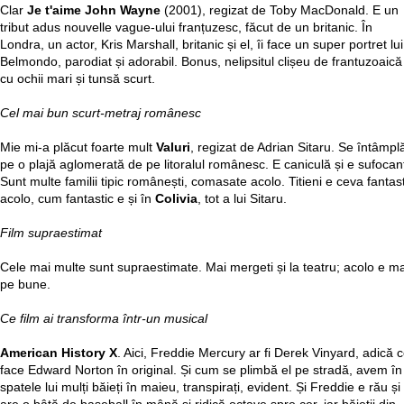
Clar
Je t'aime John Wayne
(2001), regizat de Toby MacDonald. E un
tribut adus nouvelle vague-ului franțuzesc, făcut de un britanic. În
Londra, un actor, Kris Marshall, britanic și el, îi face un super portret lui
Belmondo, parodiat și adorabil. Bonus, nelipsitul clișeu de frantuzoaică
cu ochii mari și tunsă scurt.
Cel mai bun scurt-metraj românesc
Mie mi-a plăcut foarte mult
Valuri
, regizat de Adrian Sitaru. Se întâmpl
pe o plajă aglomerată de pe litoralul românesc. E caniculă și e sufocan
Sunt multe familii tipic românești, comasate acolo. Titieni e ceva fantast
acolo, cum fantastic e și în
Colivia
, tot a lui Sitaru.
Film supraestimat
Cele mai multe sunt supraestimate. Mai mergeti și la teatru; acolo e ma
pe bune.
Ce film ai transforma într-un musical
American History X
. Aici, Freddie Mercury ar fi Derek Vinyard, adică 
face Edward Norton în original. Și cum se plimbă el pe stradă, avem în
spatele lui mulți băieți în maieu, transpirați, evident. Și Freddie e rău și