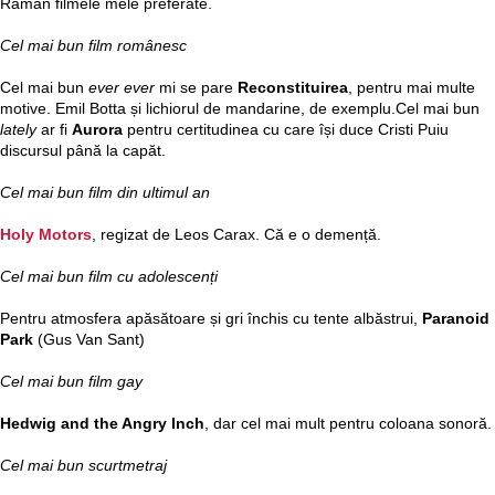
Rămân filmele mele preferate.
Cel mai bun film românesc
Cel mai bun
ever ever
mi se pare
Reconstituirea
, pentru mai multe
motive. Emil Botta și lichiorul de mandarine, de exemplu.Cel mai bun
lately
ar fi
Aurora
pentru certitudinea cu care își duce Cristi Puiu
discursul până la capăt.
Cel mai bun film din ultimul an
Holy Motors
, regizat de Leos Carax. Că e o demență.
Cel mai bun film cu adolescenți
Pentru atmosfera apăsătoare și gri închis cu tente albăstrui,
Paranoid
Park
(Gus Van Sant)
Cel mai bun film gay
Hedwig and the Angry Inch
, dar cel mai mult pentru coloana sonoră.
Cel mai bun scurtmetraj