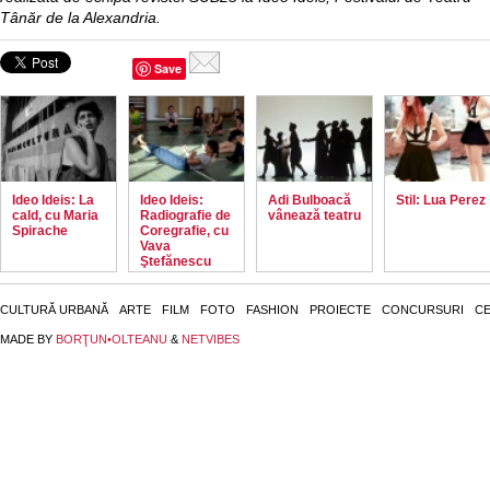
Tânăr de la Alexandria.
Save
Ideo Ideis: La
Ideo Ideis:
Adi Bulboacă
Stil: Lua Perez
cald, cu Maria
Radiografie de
vânează teatru
Spirache
Coregrafie, cu
Vava
Ştefănescu
CULTURĂ URBANĂ
ARTE
FILM
FOTO
FASHION
PROIECTE
CONCURSURI
CE
MADE BY
BORŢUN•OLTEANU
&
NETVIBES