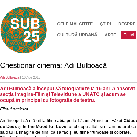
CELE MAI CITITE
ŞTIRI
DESPRE
CULTURĂ URBANĂ
ARTE
FILM
Chestionar cinema: Adi Bulboacă
Adi Bulboacă
| 16 Aug 2013
Adi Bulboacă a început să fotografieze la 16 ani. A absolvit
secția Imagine-Film și Televiziune a UNATC și acum se
ocupă în principal cu fotografia de teatru.
Filmul preferat
Am început să mă uit la filme abia pe la 17 ani. Atunci am văzut
Cidad
de Deus
și
In the Mood for Love
, unul după altul, și m-am hotărât că
să dau la imagine de film, ca să fac și eu filme frumoase și colorate.