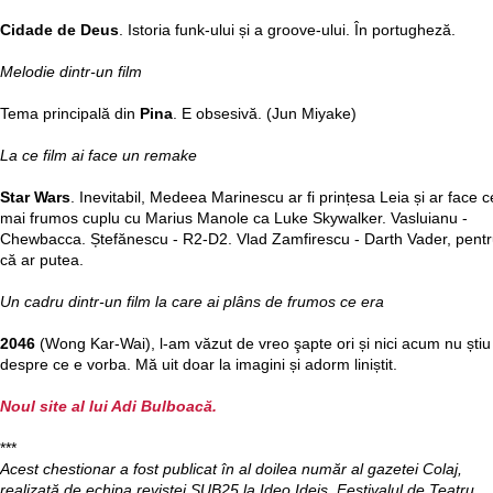
Cidade de Deus
. Istoria funk-ului și a groove-ului. În portugheză.
Melodie dintr-un film
Tema principală din
Pina
. E obsesivă. (Jun Miyake)
La ce film ai face un remake
Star Wars
. Inevitabil, Medeea Marinescu ar fi prințesa Leia și ar face c
mai frumos cuplu cu Marius Manole ca Luke Skywalker. Vasluianu -
Chewbacca. Ștefănescu - R2-D2. Vlad Zamfirescu - Darth Vader, pent
că ar putea.
Un cadru dintr-un film la care ai plâns de frumos ce era
2046
(Wong Kar-Wai), l-am văzut de vreo şapte ori și nici acum nu știu
despre ce e vorba. Mă uit doar la imagini și adorm liniștit.
Noul site al lui Adi Bulboacă.
***
Acest chestionar a fost publicat în al doilea număr al gazetei Colaj,
realizată de echipa revistei SUB25 la Ideo Ideis, Festivalul de Teatru