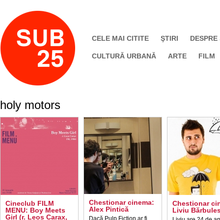
CELE MAI CITITE
ŞTIRI
DESPRE
CULTURĂ URBANĂ
ARTE
FILM
holy motors
Chestionar cinema:
Cineclub FILM
Chestionar ci
Alex Pintică
MENU: Boy Meets
Liviu Bărbule
Girl (r. Leos Carax,
Dacă Pulp Fiction ar fi
Liviu are 24 de an