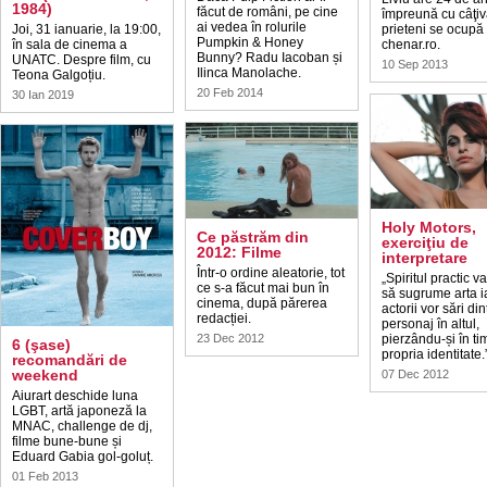
1984)
făcut de români, pe cine
împreună cu câţi
ai vedea în rolurile
Joi, 31 ianuarie, la 19:00,
prieteni se ocupă
Pumpkin & Honey
în sala de cinema a
chenar.ro.
Bunny? Radu Iacoban și
UNATC. Despre film, cu
10 Sep 2013
Ilinca Manolache.
Teona Galgoțiu.
20 Feb 2014
30 Ian 2019
Holy Motors,
Ce păstrăm din
exerciţiu de
2012: Filme
interpretare
Într-o ordine aleatorie, tot
„Spiritul practic 
ce s-a făcut mai bun în
să sugrume arta i
cinema, după părerea
actorii vor sări din
redacției.
personaj în altul,
23 Dec 2012
pierzându-și în ti
6 (şase)
propria identitate.
recomandări de
weekend
07 Dec 2012
Aiurart deschide luna
LGBT, artă japoneză la
MNAC, challenge de dj,
filme bune-bune și
Eduard Gabia gol-goluț.
01 Feb 2013