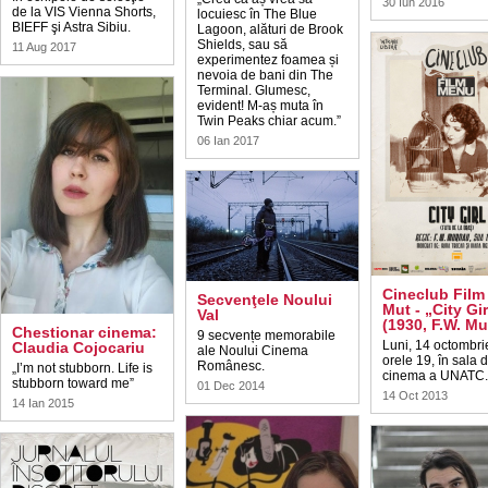
30 Iun 2016
de la VIS Vienna Shorts,
locuiesc în The Blue
BIEFF şi Astra Sibiu.
Lagoon, alături de Brook
Shields, sau să
11 Aug 2017
experimentez foamea și
nevoia de bani din The
Terminal. Glumesc,
evident! M-aș muta în
Twin Peaks chiar acum.”
06 Ian 2017
Cineclub Fil
Secvenţele Noului
Mut - „City Gir
Val
(1930, F.W. M
Chestionar cinema:
9 secvențe memorabile
Luni, 14 octombrie
Claudia Cojocariu
ale Noului Cinema
orele 19, în sala 
Românesc.
„I’m not stubborn. Life is
cinema a UNATC.
stubborn toward me”
01 Dec 2014
14 Oct 2013
14 Ian 2015