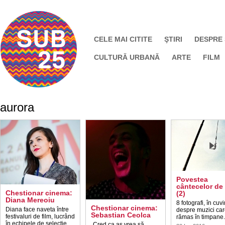
CELE MAI CITITE
ŞTIRI
DESPRE
CULTURĂ URBANĂ
ARTE
FILM
aurora
Povestea
cântecelor de
Chestionar cinema:
(2)
Diana Mereoiu
8 fotografi, în cuvi
Chestionar cinema:
Diana face naveta între
despre muzici car
Sebastian Ceolca
festivaluri de film, lucrând
rămas în timpane.
în echipele de selecţie
„Cred ca aș vrea să