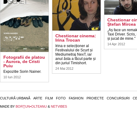
Chestionar ci
Ştefan Mircea
„Aș face un remak
Taxi Driver. Scris,
Chestionar cinema:
și jucat de mine.”
Irina Trocan
14 Apr 2012
Irina e selecționer al
Festivalului de Scurt și
Mediumetraj NexT, iar
Fotografii de platou
anul ăsta a făcut parte și
- Aurora, de Cristi
din juriul Timishort.
Puiu
24 Mai 2012
Expozitie Sorin Nainer.
10 Iun 2012
CULTURĂ URBANĂ
ARTE
FILM
FOTO
FASHION
PROIECTE
CONCURSURI
CE
MADE BY
BORŢUN•OLTEANU
&
NETVIBES