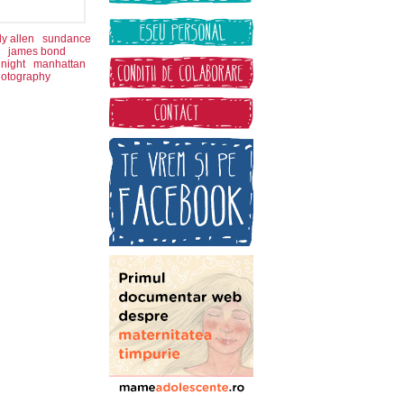
y allen
sundance
james bond
 night
manhattan
photography