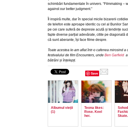
schimbări fundamentale în univers. “Filmmaking – we
against our better judgment.”
Îl inspiră multe, dar în special micile bizarerii cotid
de telefon este aproape identic cu cel al Bunilor Sa
pe cei care suferă de depresie acută și tendințe suc
fapte diverse parțial adevărate, citite pe diagonală 
că sunt aberante, își face filme despre.
Toate acestea le-am aflat într-o cafenea mirosind a ca
festivalului de film Encounters, unde
Ben Garfield
a 
bătrâni și înțelepți.
Save
Albumul vieţii
Teona likes:
Sohodo
(1)
Rose. Keel
Fashio
her.
Skate.