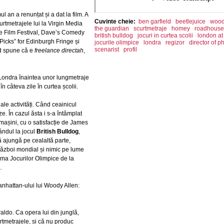
ul an a renunțat și a dat la film. A
Cuvinte cheie:
ben garfield
beetlejuice
wood
urtmetrajele lui la Virgin Media
the guardian
scurtmetraje
homey
roadhouse
re Film Festival, Dave’s Comedy
british bulldog
jocuri in curtea scolii
london at
Picks” for Edinburgh Fringe și
jocurile olimpice
londra
regizor
director of 
scenarist
profil
d spune că e
freelance directah
,
n Londra înaintea unor lungmetraje
n câteva zile în curtea școlii.
ale activități. Când ceainicul
e. În cazul ăsta i s-a întâmplat
 mașini, cu o satisfacție de James
ândul la jocul
British Bulldog
,
ă ajungă pe cealaltă parte,
 război mondial și nimic pe lume
ajma Jocurilor Olimpice de la
.
Manhattan-ului lui Woody Allen:
raldo. Ca opera lui din junglă,
rtmetrajele, și că nu produc