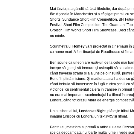
Mai târziu, s-a gândit să facă filodofie, dar după prim
făcut școala în Manchester și a câștigat premii cu sc
Shorts, Sundance Short Film Competition, BFI Futu
Festival Short Film Competition, The Guardian “Top 
Grolsch Film Works Short Film Showcase. Deci cân
nu minte.
Scurtmetrajul
Homey
va fi proiectat in cinemauri î
cu nume mari. A fost finanțat de Roadhouse și filmat î
Ben spune că uneori are
rush
-uri de la cele mai ban
începe să țipe și să tremure și așteaptă să se calmez
când traversa strada și a ajuns pe o insuliță, printre
Bond în plină misiune. Și madlena asta l-a dus cu g
când trebuia să traverseze în fugă curtea școlii ca s
victorios, cu sentimentul că era în tranșee în primul
nu era mai important. scurtmetrajul l-a filmat în pre
Londra, când tot orașul vibra de energie competitivă
Un alt short al lui,
London at Night
, plătește tribut 
imagini turistice cu Londra, un text
witty
și ritmat.
Pentru el, metafora supremă a artistului este Fitzcar
știe că deocamdată nu foarte multă lume îi vede scu