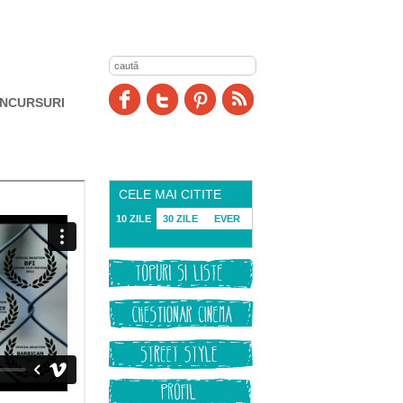
NCURSURI
CELE MAI CITITE
10 ZILE
30 ZILE
EVER