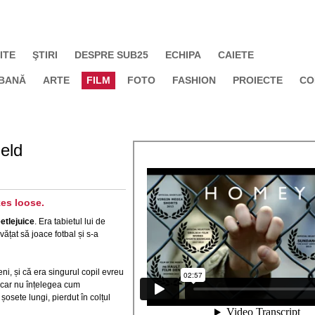
ITE
ŞTIRI
DESPRE SUB25
ECHIPA
CAIETE
BANĂ
ARTE
FILM
FOTO
FASHION
PROIECTE
CO
eld
kes loose.
etlejuice
. Era tabietul lui de
ățat să joace fotbal și s-a
ni, și că era singurul copil evreu
ăcar nu înțelegea cum
osete lungi, pierdut în colțul