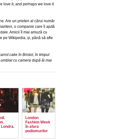
 love it, and perhaps we love it
iene. Are un prieten al cărui număr
mariteni, o companie care îi ajută
idale. Amicii îl mai amuză cu
de pe Wikipedia, și, până să afle
rrot cake în Bristol, în timpul
umblat cu camera după ăi mai
ll.
London
n.
Fashion Week
 Londra.
în afara
podiumurilor