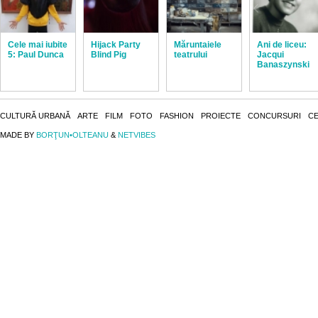
Cele mai iubite
Hijack Party
Măruntaiele
Ani de liceu:
5: Paul Dunca
Blind Pig
teatrului
Jacqui
Banaszynski
CULTURĂ URBANĂ
ARTE
FILM
FOTO
FASHION
PROIECTE
CONCURSURI
CE
MADE BY
BORŢUN•OLTEANU
&
NETVIBES