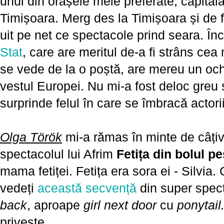
unul din orașele mele preferate, capitala
Timișoara. Merg des la Timișoara și de
uit pe net ce spectacole prind seara. Î
Stat
, care are meritul de-a fi strâns cea
se vede de la o poștă, are mereu un och
vestul Europei. Nu mi-a fost deloc greu 
surprinde felul în care se îmbracă actorii
Olga Török
mi-a rămas în minte de câțiv
spectacolul lui Afrim
Fetița din bolul pe
mama fetiței. Fetița era sora ei - Silvia.
vedeți
această secvență
din super spec
back
, aproape
girl next door
cu
ponytail
privește...