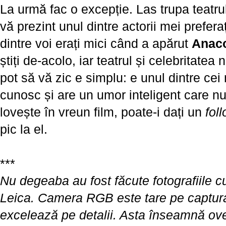
La urmă fac o excepție. Las trupa teatr
vă prezint unul dintre actorii mei preferaț
dintre voi erați mici când a apărut
Anac
știți de-acolo, iar teatrul și celebritatea
pot să vă zic e simplu: e unul dintre cei m
cunosc și are un umor inteligent care n
lovește în vreun film, poate-i dați un
fol
pic la el.
***
Nu degeaba au fost făcute fotografiile c
Leica. Camera RGB este tare pe captur
excelează pe detalii. Asta înseamnă overa