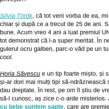
Silvia Török
, că tot veni vorba de ea, m
chiar și după ce a trecut de 25 de ani. Sa
bune. Acum vreo 4 ani a luat premiul UN
tot demonstrat că l-a super meritat. În n
gulerul ocru galben, parc-o văd pe un t
cool.
Horia Săvescu
e un tip foarte mișto, și
și-ar dori mai mulți tipi să-ndrăznească
dau dreptate. În rest, pe om îl știu de v
să-l cunosc, aș zice c-o arde misterios.
cu bebe suntem șapte
, care are premi