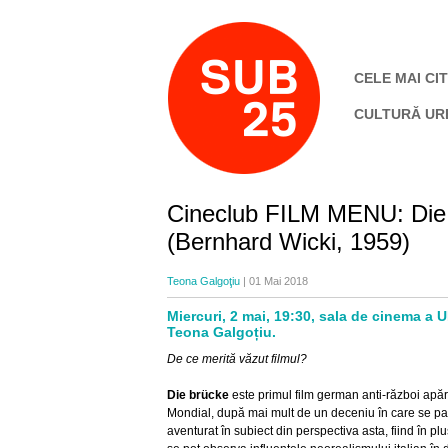
CELE MAI CIT
CULTURĂ UR
Cineclub FILM MENU: Die
(Bernhard Wicki, 1959)
Teona Galgoţiu
| 01 Mai 2018
Miercuri, 2 mai, 19:30, sala de cinema a 
Teona Galgoțiu.
De ce merită văzut filmul?
Die brücke
este primul film german anti-război apă
Mondial, după mai mult de un deceniu în care se pa
aventurat în subiect din perspectiva asta, fiind în p