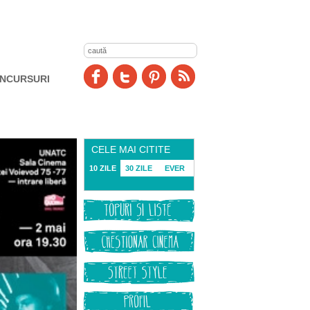
NCURSURI
CELE MAI CITITE
10 ZILE
30 ZILE
EVER