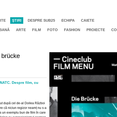
ITE
ŞTIRI
DESPRE SUB25
ECHIPA
CAIETE
BANĂ
ARTE
FILM
FOTO
FASHION
PROIECTE
CO
 brücke
UNATC. Despre film, cu
rut după cel de-al Doilea Război
re că niciun regizor neamț nu s-a
lus un exemplu bun de film în care