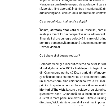
se pot observa influențele neorealismului italian î
Narațiunea urmărește un grup de adolescenți care sun
războiului, fiind abordată întâlnirea inconfortabilă 
adolescenților cu cele crude și nedrepte din contextu
Ce ar trebui văzut înainte și ce după?
Înainte,
Germany Year Zero
al lui Rossellini, care
același subiect, tot din perspectiva unui adolescent.
filmul de trei ore cu regie colectivă în care rolul pr
pentru o perspectivă americană a evenimentelor de la
Război Mondial.
Ce trebuie știut despre regizor?
Bernhard Wicki și-a început carierea ca actor, la sfâ
Mondial, după ce în 1939 a fost deținut în lagărul
din Oranienburg pentru că făcea parte din Wandervog
Și-a făcut debutul ca regizor cu un documentar, urm
un succes enorm, fiind chiar nominalizat la Cel mai 
primit-o în spațiul american l-a adus câțiva ani mai 
Morituri
și
The visit
, la care a colaborat cu staruri
și Anthony Quinn. Chiar dacă de la începutul anilor ’
a lucrat în mare parte în televiziune, ultimele lui lu
discutate, Wicki rămâne unul dintre cei mai importanț