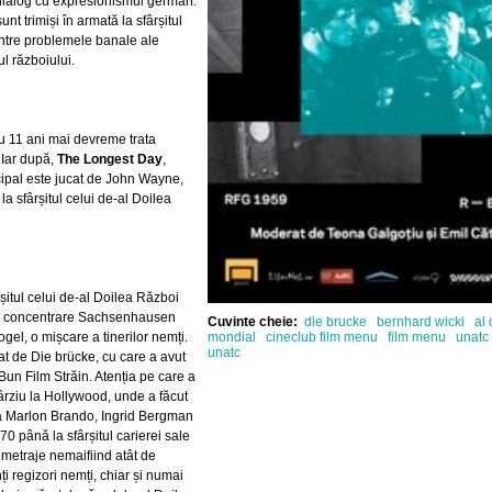
n dialog cu expresionismul german.
t trimiși în armată la sfârșitul
dintre problemele banale ale
l războiului.
 cu 11 ani mai devreme trata
 Iar după,
The Longest Day
,
incipal este jucat de John Wayne,
 sfârșitul celui de-al Doilea
rșitul celui de-al Doilea Război
 de concentrare Sachsenhausen
Cuvinte cheie:
die brucke
bernhard wicki
al 
mondial
cineclub film menu
film menu
unatc
el, o mișcare a tinerilor nemți.
unatc
at de Die brücke, cu care a avut
Bun Film Străin. Atenția pe care a
târziu la Hollywood, unde a făcut
 ca Marlon Brando, Ingrid Bergman
70 până la sfârșitul carierei sale
ngmetraje nemaifiind atât de
i regizori nemți, chiar și numai