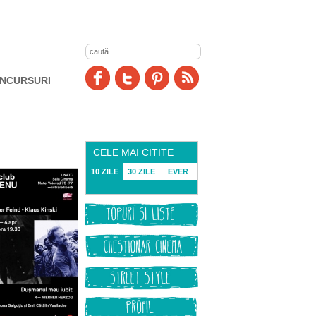
NCURSURI
CELE MAI CITITE
10 ZILE
30 ZILE
EVER