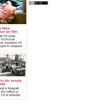
 likes:
on pe film
tate VS coaie,
 VS frică de
re, încredere VS
capul în carapace
iri din şcoala
ală
ști și fotografii
 din cufărul cu
 I-IV al redacției.