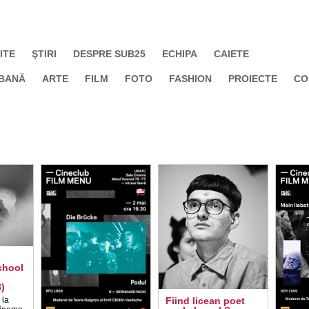
ITE
ŞTIRI
DESPRE SUB25
ECHIPA
CAIETE
BANĂ
ARTE
FILM
FOTO
FASHION
PROIECTE
CO
chool
)
 la
Fiind licean poet