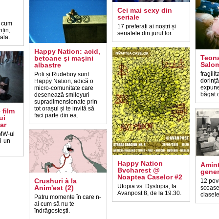
Cei mai sexy din
seriale
 cum
17 preferați ai noștri și
nțin,
serialele din jurul lor.
ala.
Happy Nation: acid,
Teona
betoane şi maşini
Salom
albastre
fragili
Poli și Rudeboy sunt
dorință
Happy Nation, adică o
expune
micro-comunitate care
băgat 
desenează smileyuri
supradimensionate prin
tot orașul și te invită să
 film
faci parte din ea.
ui
ar
BMW-ul
și-un
Happy Nation
Amint
Bvcharest @
gener
Noaptea Caselor #2
Crushuri à la
12 pove
Utopia vs. Dystopia, la
Anim'est (2)
scoase
Avanpost 8, de la 19.30.
clasele
Patru momente în care n-
ai cum să nu te
îndrăgostești.