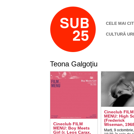
CELE MAI CIT
CULTURĂ UR
Teona Galgoţiu
Cineclub FILM
MENU: High S
(Frederick
Cineclub FILM
Wiseman, 1968
MENU: Boy Meets
Marți, 9 octombrie,
Girl (r. Leos Carax,