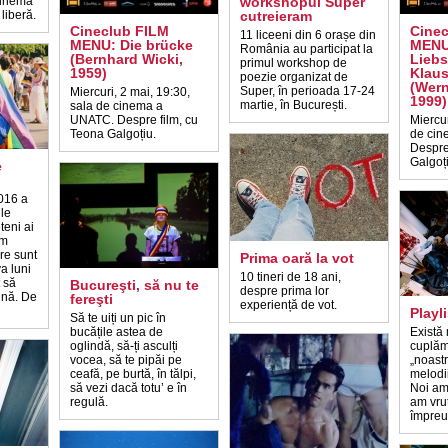
cinema
workshopul Super
liberă.
cutreieram
Cineclub FILM
Cine
11 liceeni din 6 orașe din
MENU: Die brücke
MENU
România au participat la
(Bernhard Wicki,
Liebs
primul workshop de
1959)
Klaus
poezie organizat de
(Wern
Super, în perioada 17-24
Miercuri, 2 mai, 19:30,
1999)
martie, în București.
sala de cinema a
UNATC. Despre film, cu
Miercur
Teona Galgoțiu.
de cin
Despre
Galgoț
e
016 a
ile
teni ai
em
re sunt
Prima oară la vot
a luni
10 tineri de 18 ani,
t să
Bucureşti, să nu te
despre prima lor
vină. De
fereşti
experiență de vot.
Playl
Să te uiți un pic în
bucățile astea de
Există
oglindă, să-ți asculți
cuplăm
vocea, să te pipăi pe
„noast
ceafă, pe burtă, în tălpi,
melodii
să vezi dacă totu’ e în
Noi am
regulă.
am vrut
împreu