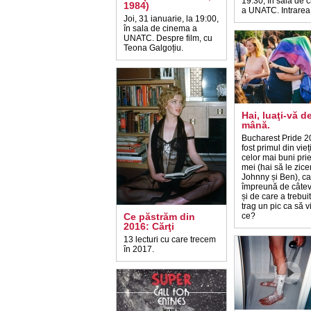
19:30, în sala de 
1984)
a UNATC. Intrarea 
Joi, 31 ianuarie, la 19:00,
în sala de cinema a
UNATC. Despre film, cu
Teona Galgoțiu.
Hai, luaţi-vă d
mână.
Bucharest Pride 2
fost primul din vieț
celor mai buni prie
mei (hai să le zic
Johnny și Ben), ca
împreună de câtev
și de care a trebui
trag un pic ca să 
Ce păstrăm din
ce?
2016: Cărţi
13 lecturi cu care trecem
în 2017.