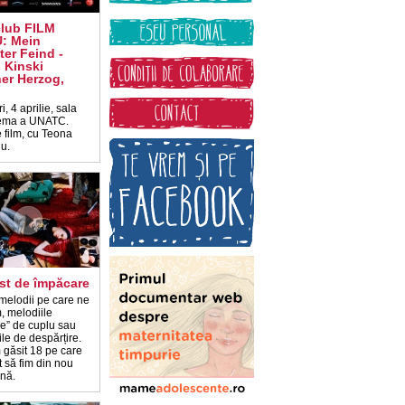
club FILM
: Mein
ter Feind -
 Kinski
er Herzog,
i, 4 aprilie, sala
ema a UNATC.
 film, cu Teona
iu.
ist de împăcare
 melodii pe care ne
, melodiile
re” de cuplu sau
le de despărțire.
 găsit 18 pe care
 să fim din nou
nă.