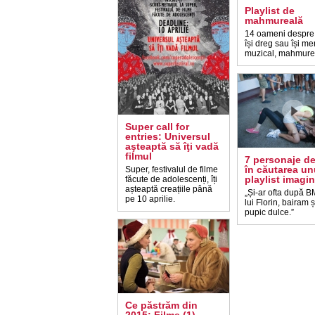
Playlist de
mahmureală
14 oameni despre
își dreg sau își me
muzical, mahmure
Super call for
entries: Universul
aşteaptă să îţi vadă
filmul
7 personaje de
în căutarea un
Super, festivalul de filme
playlist imagin
făcute de adolescenți, îți
așteaptă creațiile până
„Și-ar ofta după 
pe 10 aprilie.
lui Florin, bairam 
pupic dulce.”
Ce păstrăm din