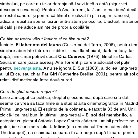
simboluri, pe care nu te-ar deranja să-l vezi încă o dată (sigur vei
descoperi ceva nou). Pentru că Ana Torrent, la 7 ani, e mai bună decât
în restul carierei și pentru că filmul e realizat în plin regim francoist,
adică a reușit să spună lucruri anti-sistem pe ocolite. E actual, misterio
și cald și ne aduce aminte de propria copilărie.
Ce film ar trebui văzut înainte și ce film după?
Înainte:
El laberinto del fauno
(Guillermo del Torro, 2006), pentru te
similare abordate într-un stil diferit – mai flamboiant, dark fantasy. Iar
după, nimic mai potrivit decât
Cria Cuervos
(1976), filmul lui Carlos
Saura în care joacă aceeași Ana Torrent și care e adorabil cel puțin
pentru
secvența asta
. A nu se ignora El Sur (1983), al doilea lung-metr
al lui Erice, sau chiar
Fat Girl
(Catherine Breillat, 2001), pentru alt soi 
relații disfuncționale între două surori.
Ce e de știut despre regizor?
Erice a început cu politica, dreptul și economia, după care și-a dat
seama că vrea să facă filme și a studiat arta cinematografică în Madrid
Primul lung-metraj, El espiritu de la colmena, e făcut la 33 de ani. Unii
zic că-i cel mai bun. În ultimul lung-metraj –
El sol del membrillo
, a
așteptat cu pictorul Antonio Lopez Garcia căderea luminii perfecte pe 
gutui, iar scurt-metrajului
Lifeline
(din omnibusul Ten minutes older –
The trumpet), i-a schimbat culoarea în alb-negru după filmare, pentru