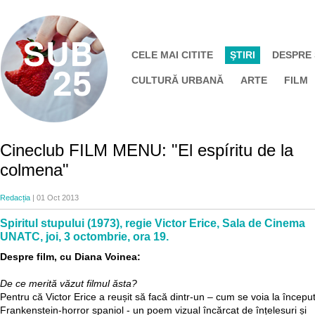
CELE MAI CITITE
ŞTIRI
DESPRE
CULTURĂ URBANĂ
ARTE
FILM
Cineclub FILM MENU: "El espíritu de la
colmena"
Redacția
| 01 Oct 2013
Spiritul stupului (1973), regie Victor Erice, Sala de Cinema
UNATC, joi, 3 octombrie, ora 19.
Despre film, cu Diana Voinea:
De ce merită văzut filmul ăsta?
Pentru că Victor Erice a reușit să facă dintr-un – cum se voia la început
Frankenstein-horror spaniol - un poem vizual încărcat de înțelesuri și