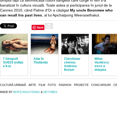
simplul fapt că semnificația culorii sângelui care curge în film s-a
banalizat în cultura vizuală. Toate astea și participarea în juriul de la
Cannes 2010, când Palme d'Or a câștigat
My uncle Boonmee who
can recall his past lives
, al lui Apichatpong Weerasethakul.
Save
7 fotografi
Aida în
Chestionar
Mihai
SUB25 (ediţia
Thailanda
cinema:
Vasilescu
a II-a)
Andreea
trece a
Borţun
doişpea
CULTURĂ URBANĂ
ARTE
FILM
FOTO
FASHION
PROIECTE
CONCURSURI
CE
MADE BY
BORŢUN•OLTEANU
&
NETVIBES