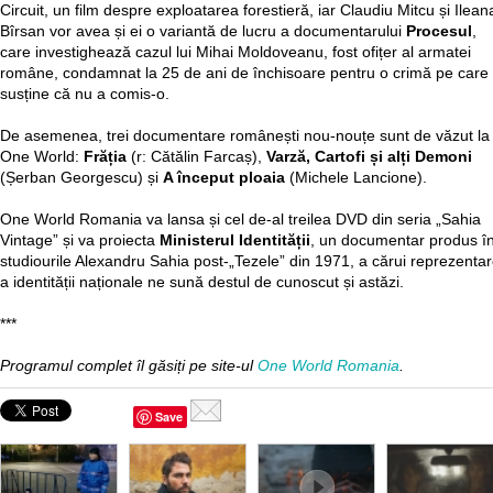
Circuit, un film despre exploatarea forestieră, iar Claudiu Mitcu și Ilean
Bîrsan vor avea și ei o variantă de lucru a documentarului
Procesul
,
care investighează cazul lui Mihai Moldoveanu, fost ofițer al armatei
române, condamnat la 25 de ani de închisoare pentru o crimă pe care
susține că nu a comis-o.
De asemenea, trei documentare românești nou-nouțe sunt de văzut la
One World:
Frăția
(r: Cătălin Farcaș),
Varză, Cartofi și alți Demoni
(Șerban Georgescu) și
A început ploaia
(Michele Lancione).
One World Romania va lansa și cel de-al treilea DVD din seria „Sahia
Vintage” și va proiecta
Ministerul Identității
, un documentar produs î
studiourile Alexandru Sahia post-„Tezele” din 1971, a cărui reprezenta
a identității naționale ne sună destul de cunoscut și astăzi.
***
Programul complet îl găsiți pe site-ul
One World Romania
.
Save