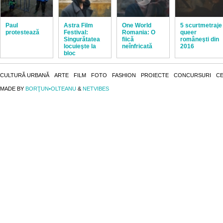
Paul
Astra Film
One World
5 scurtmetraje
protestează
Festival:
Romania: O
queer
Singurătatea
fiică
româneşti din
locuieşte la
neînfricată
2016
bloc
CULTURĂ URBANĂ
ARTE
FILM
FOTO
FASHION
PROIECTE
CONCURSURI
CE
MADE BY
BORŢUN•OLTEANU
&
NETVIBES