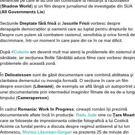
beneficiile pe care le au unii din continuare la nesfârșit a războaielor
(
Shadow World
) și un film despre jurnalismul de investigație din SUA
(
All Governments Lie
)
Secțiunile
Dreptate fără frică
și J
ocurile Fricii
vorbesc despre
derapajele democrațiilor și oamenii care au luptat pentru drepturile lor.
Despre cum putem să combatem rasismul, xenofobia și orice formă de
discriminare, într-un moment în care pare din ce în ce mai dificil.
După
#Colectiv
am devenit mult mai atenți la problemele din sistemul 
sănătate, iar secțiunea Bolile Sănătății aduce filme care vorbesc despr
problemele din această zonă.
În
Delicatessen
sunt de găsit documentare care combină abilitatea şi
claritatea demersului cu inovaţia formală. O secțiune în care un film
despre exorcism (
Liberami
), de exemplu se află lângă un autoportret a
unei documentariste prin intermediul imaginilor filmate de ea de-a lung
timpului (
Cameraperson
).
În cadrul
Romania: Work In Progress
, cineaști români își prezintă
documentarele aflate încă în producție.
Radu Jude
vine cu
Țara Moart
care se folosește de impresionanta colecție fotografică a lui Costică
Acsinte ca fundal pentru a discuta despre regimul antisemit al lui Ion
Antonescu,
Monica Lăzurean-Gorgan
va prezenta 25 de minute din