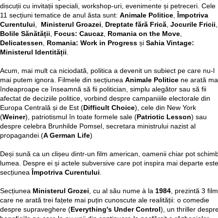
discuții cu invitații speciali, workshop-uri, evenimente și petreceri. Cele
11 secțiuni tematice de anul ăsta sunt:
Animale Politice
,
Împotriva
Curentului
,
Ministerul Groazei
,
Dreptate fără Frică
,
Jocurile Fricii
,
Bolile Sănătății
,
Focus: Caucaz
,
Romania on the Move
,
Delicatessen
,
Romania: Work in Progress
și
Sahia Vintage:
Ministerul Identității
.
Acum, mai mult ca niciodată, politica a devenit un subiect pe care nu-l
mai putem ignora. Filmele din secțiunea
Animale Politice
ne arată ma
îndeaproape ce înseamnă să fii politician, simplu alegător sau să fii
afectat de deciziile politice, vorbind despre campaniiile electorale din
Europa Centrală și de Est (
Difficult Choice
), cele din New York
(
Weiner
), patriotismul în toate formele sale (
Patriotic Lesson
) sau
despre celebra Brunhilde Pomsel, secretara ministrului nazist al
propagandei (
A German Life
)
Deși sună ca un clișeu dintr-un film american, oamenii chiar pot schim
lumea. Despre ei și actele subversive care pot inspira mai departe est
secțiunea
Împotriva Curentului
.
Secțiunea
Ministerul Grozei
, cu al său nume à la
1984
, prezintă 3 fil
care ne arată trei fațete mai puțin cunoscute ale realității: o comedie
despre supraveghere (
Everything's Under Control
), un thriller despr