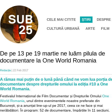
CELE MAI CITITE
ŞTIRI
DESPRE
CULTURĂ URBANĂ
ARTE
FILM
De pe 13 pe 19 martie ne luăm pilula de
documentare la One World Romania
Redacția
| 22 Feb 2017
A rămas mai puțin de o lună până când ne vom lua porția d
documentare despre drepturile omului la ediția #10 a One
World Romania.
Festivalul Internațional de Film Documentar și Drepturile Omului
One
World Romania
, unul dintre evenimentele noastre preferate din
București, și-a anunțat line-up-ul pe 2017, ceea ce ne face și mai
nerăbdători. În program: 52 de documentare, împărțite în 11 secțiuni,