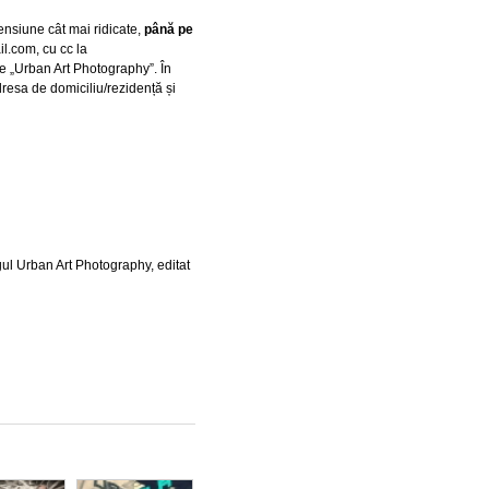
mensiune cât mai ridicate,
până pe
il.com, cu cc la
ie „Urban Art Photography”. În
esa de domiciliu/rezidență și
gul Urban Art Photography, editat