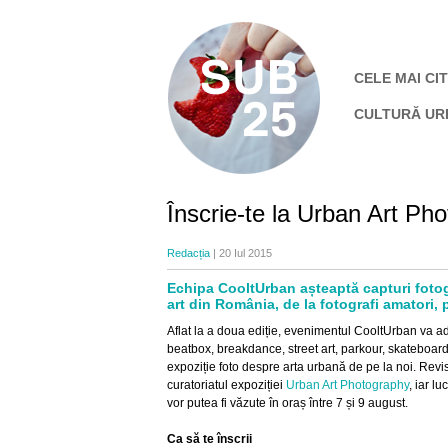
CELE MAI CIT
CULTURĂ UR
Înscrie-te la Urban Art Ph
Redacția
| 20 Iul 2015
Echipa CooltUrban așteaptă capturi fotogra
art din România, de la fotografi amatori, 
Aflat la a doua ediție, evenimentul CooltUrban va 
beatbox, breakdance, street art, parkour, skateboard
expoziție foto despre arta urbană de pe la noi. Re
curatoriatul expoziției
Urban Art Photography
, iar l
vor putea fi văzute în oraș între 7 și 9 august.
Ca să te înscrii