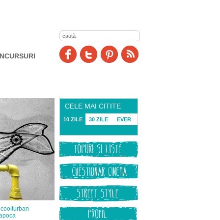
NCURSURI
CELE MAI CITITE
10 ZILE
30 ZILE
EVER
coolturban
napoca