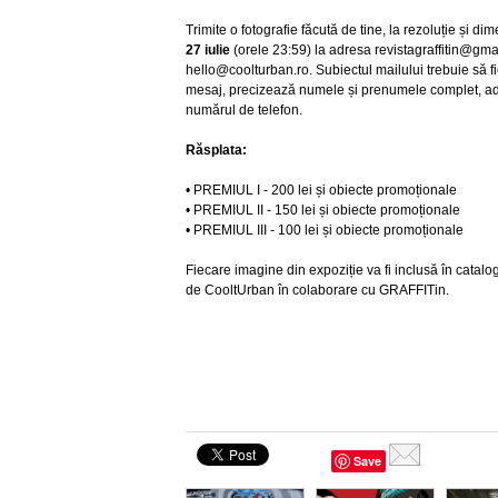
Trimite o fotografie făcută de tine, la rezoluție și di
27 iulie
(orele 23:59) la adresa revistagraffitin@gma
hello@coolturban.ro. Subiectul mailului trebuie să f
mesaj, precizează numele și prenumele complet, adr
numărul de telefon.
Răsplata:
• PREMIUL I - 200 lei și obiecte promoționale
• PREMIUL II - 150 lei și obiecte promoționale
• PREMIUL III - 100 lei și obiecte promoționale
Fiecare imagine din expoziție va fi inclusă în catalo
de CooltUrban în colaborare cu GRAFFITin.
Save