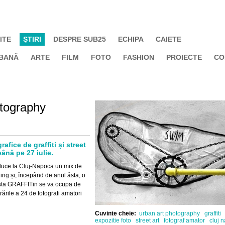
ITE
ŞTIRI
DESPRE SUB25
ECHIPA
CAIETE
BANĂ
ARTE
FILM
FOTO
FASHION
PROIECTE
CO
otography
fice de graffiti și street
până pe 27 iulie.
aduce la Cluj-Napoca un mix de
ing și, începând de anul ăsta, o
vista GRAFFITin se va ocupa de
ucrările a 24 de fotografi amatori
Cuvinte cheie:
urban art photography
graffiti
expozitie foto
street art
fotograf amator
cluj 