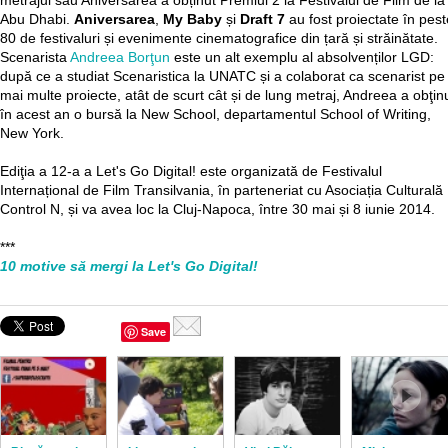
metrajul său Aniversarea a obținut Premiul 2 la Festivalul de Film de la
Abu Dhabi.
Aniversarea
,
My Baby
și
Draft 7
au fost proiectate în pest
80 de festivaluri și evenimente cinematografice din țară și străinătate.
Scenarista
Andreea Borţun
este un alt exemplu al absolvenților LGD:
după ce a studiat Scenaristica la UNATC și a colaborat ca scenarist pe
mai multe proiecte, atât de scurt cât și de lung metraj, Andreea a obţin
în acest an o bursă la New School, departamentul School of Writing,
New York.
Ediţia a 12-a a Let's Go Digital! este organizată de Festivalul
Internațional de Film Transilvania, în parteneriat cu Asociația Culturală
Control N, și va avea loc la Cluj-Napoca, între 30 mai și 8 iunie 2014.
***
10 motive să mergi la Let's Go Digital!
Save