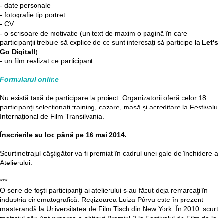
- date personale
- fotografie tip portret
- CV
- o scrisoare de motivație (un text de maxim o pagină în care
participanții trebuie să explice de ce sunt interesați să participe la
Let's
Go Digital!
)
- un film realizat de participant
Formularul online
Nu există taxă de participare la proiect. Organizatorii oferă celor 18
participanți selecționați training, cazare, masă și acreditare la Festivalu
Internațional de Film Transilvania.
Înscrierile au loc până pe 16 mai 2014.
Scurtmetrajul câştigător va fi premiat în cadrul unei gale de închidere a
Atelierului.
***
O serie de foşti participanţi ai atelierului s-au făcut deja remarcaţi în
industria cinematografică. Regizoarea Luiza Pârvu este în prezent
masterandă la Universitatea de Film Tisch din New York. În 2010, scurt