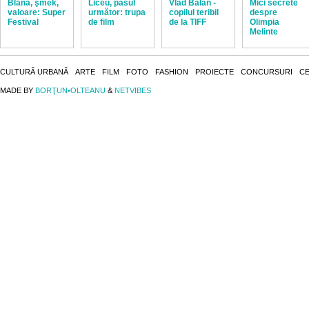
Blană, şmek,
Liceu, pasul
Vlad Bălan -
Mici secrete
valoare: Super
următor: trupa
copilul teribil
despre
Festival
de film
de la TIFF
Olimpia
Melinte
CULTURĂ URBANĂ
ARTE
FILM
FOTO
FASHION
PROIECTE
CONCURSURI
CE
MADE BY
BORŢUN•OLTEANU
&
NETVIBES