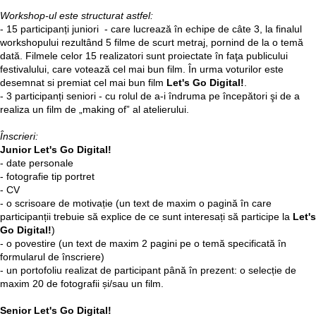
Workshop-ul este structurat astfel:
- 15 participanți juniori - care lucrează în echipe de câte 3, la finalul
workshopului rezultând 5 filme de scurt metraj, pornind de la o temă
dată. Filmele celor 15 realizatori sunt proiectate în faţa publicului
festivalului, care votează cel mai bun film. În urma voturilor este
desemnat si premiat cel mai bun film
Let's Go Digital!
.
- 3 participanți seniori - cu rolul de a-i îndruma pe începători şi de a
realiza un film de „making of” al atelierului.
Înscrieri:
Junior Let's Go Digital!
- date personale
- fotografie tip portret
- CV
- o scrisoare de motivație (un text de maxim o pagină în care
participanții trebuie să explice de ce sunt interesați să participe la
Let's
Go Digital!
)
- o povestire (un text de maxim 2 pagini pe o temă specificată în
formularul de înscriere)
- un portofoliu realizat de participant până în prezent: o selecție de
maxim 20 de fotografii și/sau un film.
Senior Let's Go Digital!