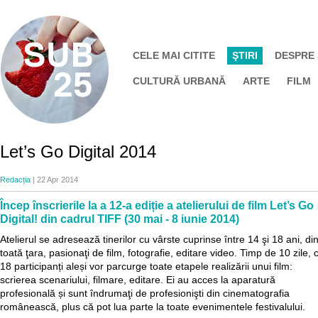
CELE MAI CITITE
ŞTIRI
DESPRE
CULTURĂ URBANĂ
ARTE
FILM
Let’s Go Digital 2014
Redacția
| 22 Apr 2014
Încep înscrierile la a 12-a ediție a atelierului de film Let’s Go
Digital! din cadrul TIFF (30 mai - 8 iunie 2014)
Atelierul se adresează tinerilor cu vârste cuprinse între 14 şi 18 ani, di
toată ţara, pasionaţi de film, fotografie, editare video. Timp de 10 zile, 
18 participanți aleși vor parcurge toate etapele realizării unui film:
scrierea scenariului, filmare, editare. Ei au acces la aparatură
profesională și sunt îndrumaţi de profesionişti din cinematografia
românească, plus că pot lua parte la toate evenimentele festivalului.