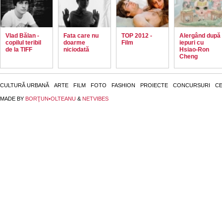
Vlad Bălan -
Fata care nu
TOP 2012 -
Alergând după
copilul teribil
doarme
Film
iepuri cu
de la TIFF
niciodată
Hsiao-Ron
Cheng
CULTURĂ URBANĂ
ARTE
FILM
FOTO
FASHION
PROIECTE
CONCURSURI
CE
MADE BY
BORŢUN•OLTEANU
&
NETVIBES