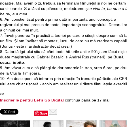
noastre. Mai avem o zi, trebuia să terminăm filmulețul și noi ne certam
ca chioarele. S-a lăsat cu plânsete, melodrame și
e vina ta, ba nu e a t
ba nu, e a mea
.
6. Am conștientizat pentru prima dată importanța unui concept, a
regizorului și mai presus de toate, importanța scenografului. Decorul n
a chinuit cel mai mult.
7. Înveți punerea în practică a teoriei pe care o citești despre cum să fa
un film. Și am învățat să montez, lucru de care nu mă credeam capabil
(Bonus - este mai distractiv decât crezi.)
8. Datorită lgd-ului știu să cânt toate hit-urile anilor 90’ și am făcut niște
duete magistrale cu Gabriel Basalici și Andrei Rus (traineri), pe
Bună
seara, iubito
.
9. Am văzut cum e să plângi de dor amarnic în tren, vreo 6 ore, pe dr
de la Cluj la Timișoara.
10. Am descoperit că intrarea prin efracție în trenurile părăsite ale CFR
ului este chiar ușoară - acolo am realizat unul dintre filmulețele exerciții
***
Înscrierile pentru Let’s Go Digital
continuă până pe 17 mai.
Save