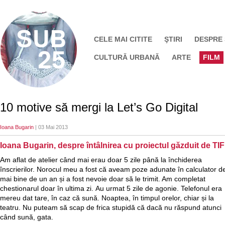
CELE MAI CITITE
ŞTIRI
DESPRE
CULTURĂ URBANĂ
ARTE
FILM
10 motive să mergi la Let’s Go Digital
Ioana Bugarin
| 03 Mai 2013
Ioana Bugarin, despre întâlnirea cu proiectul găzduit de TIF
Am aflat de atelier când mai erau doar 5 zile până la închiderea
înscrierilor. Norocul meu a fost că aveam poze adunate în calculator d
mai bine de un an și a fost nevoie doar să le trimit. Am completat
chestionarul doar în ultima zi. Au urmat 5 zile de agonie. Telefonul era
mereu dat tare, în caz că sună. Noaptea, în timpul orelor, chiar și la
teatru. Nu puteam să scap de frica stupidă că dacă nu răspund atunci
când sună, gata.