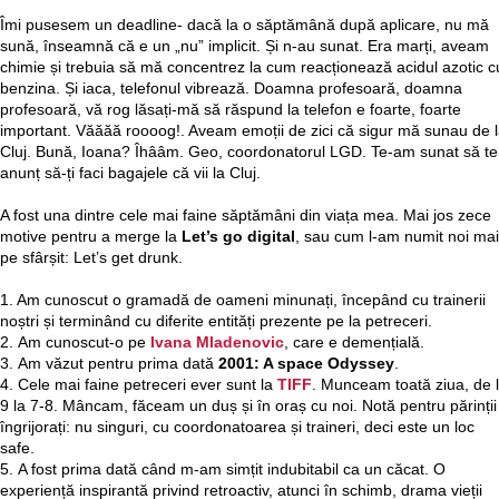
Îmi pusesem un deadline- dacă la o săptămână după aplicare, nu mă
sună, înseamnă că e un „nu” implicit. Și n-au sunat. Era marți, aveam
chimie și trebuia să mă concentrez la cum reacționează acidul azotic c
benzina. Și iaca, telefonul vibrează. Doamna profesoară, doamna
profesoară, vă rog lăsați-mă să răspund la telefon e foarte, foarte
important. Văăăă roooog!. Aveam emoții de zici că sigur mă sunau de 
Cluj. Bună, Ioana? Îhââm. Geo, coordonatorul LGD. Te-am sunat să te
anunț să-ți faci bagajele că vii la Cluj.
A fost una dintre cele mai faine săptămâni din viața mea. Mai jos zece
motive pentru a merge la
Let’s go digital
, sau cum l-am numit noi mai
pe sfârșit: Let’s get drunk.
1. Am cunoscut o gramadă de oameni minunați, începând cu trainerii
noștri și terminând cu diferite entități prezente pe la petreceri.
2. Am cunoscut-o pe
Ivana Mladenovic
, care e demențială.
3. Am văzut pentru prima dată
2001: A space Odyssey
.
4. Cele mai faine petreceri ever sunt la
TIFF
. Munceam toată ziua, de 
9 la 7-8. Mâncam, făceam un duș și în oraș cu noi. Notă pentru părinții
îngrijorați: nu singuri, cu coordonatoarea și traineri, deci este un loc
safe.
5. A fost prima dată când m-am simțit indubitabil ca un căcat. O
experiență inspirantă privind retroactiv, atunci în schimb, drama vieții