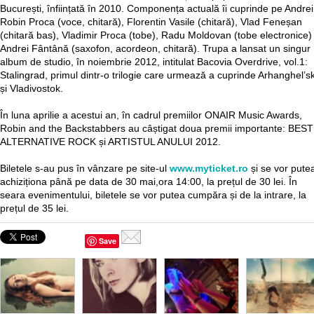
București, înființată în 2010. Componența actuală îi cuprinde pe Andrei
Robin Proca (voce, chitară), Florentin Vasile (chitară), Vlad Feneșan
(chitară bas), Vladimir Proca (tobe), Radu Moldovan (tobe electronice) 
Andrei Fântână (saxofon, acordeon, chitară). Trupa a lansat un singur
album de studio, în noiembrie 2012, intitulat Bacovia Overdrive, vol.1:
Stalingrad, primul dintr-o trilogie care urmează a cuprinde Arhanghel’s
și Vladivostok.
În luna aprilie a acestui an, în cadrul premiilor ONAIR Music Awards,
Robin and the Backstabbers au câștigat doua premii importante: BEST
ALTERNATIVE ROCK și ARTISTUL ANULUI 2012.
Biletele s-au pus în vânzare pe site-ul
www.myticket.ro
și se vor pute
achiziționa până pe data de 30 mai,ora 14:00, la prețul de 30 lei. În
seara evenimentului, biletele se vor putea cumpăra și de la intrare, la
prețul de 35 lei.
Save