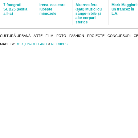
7 fotografi
Irena, cea care
Alternosfera
Mark Maggiori:
SUB25 (ediţia
iubeşte
(sau) Muzici cu
un francez în
a II-a)
mimozele
sânge-n bile şi
L.A.
alte corpuri
sferice
CULTURĂ URBANĂ
ARTE
FILM
FOTO
FASHION
PROIECTE
CONCURSURI
CE
MADE BY
BORŢUN•OLTEANU
&
NETVIBES