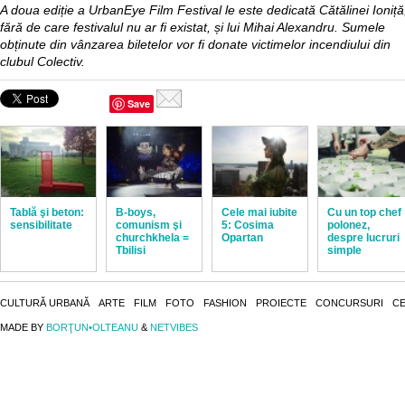
A doua ediție a UrbanEye Film Festival le este dedicată Cătălinei Ioniță
fără de care festivalul nu ar fi existat, și lui Mihai Alexandru. Sumele
obținute din vânzarea biletelor vor fi donate victimelor incendiului din
clubul Colectiv.
Save
Tablă şi beton:
B-boys,
Cele mai iubite
Cu un top chef
sensibilitate
comunism şi
5: Cosima
polonez,
churchkhela =
Opartan
despre lucruri
Tbilisi
simple
CULTURĂ URBANĂ
ARTE
FILM
FOTO
FASHION
PROIECTE
CONCURSURI
CE
MADE BY
BORŢUN•OLTEANU
&
NETVIBES