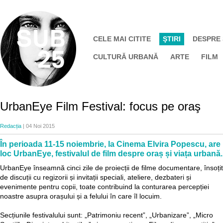
CELE MAI CITITE
ŞTIRI
DESPRE
CULTURĂ URBANĂ
ARTE
FILM
UrbanEye Film Festival: focus pe oraş
Redacția
| 04 Noi 2015
În perioada 11-15 noiembrie, la Cinema Elvira Popescu, are
loc UrbanEye, festivalul de film despre oraș și viața urbană.
UrbanEye înseamnă cinci zile de proiecții de filme documentare, însoți
de discuții cu regizorii și invitații speciali, ateliere, dezbateri și
evenimente pentru copii, toate contribuind la conturarea percepției
noastre asupra orașului și a felului în care îl locuim.
Secțiunile festivalului sunt: „Patrimoniu recent”, „Urbanizare”, „Micro