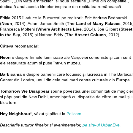
Spații”, „Din viața arhitecților” și noua secțiune „Filme din competiție”,
dedicată anul acesta filmelor inspirate din realitatea românească.
Ediția 2015 îi aduce la București pe regizorii: Eric Andrew Bednarski
(
Neon
, 2014), Adam James Smith (
The Land of Many Palaces
, 2015
Francesca Molteni (
Where Architects Live
, 2014), Joe Gilbert (
Street
in the Sky
, 2015) și Nathan Eddy (
The Absent Column
, 2012).
Câteva recomandări:
Neon
e despre firmele luminoase ale Varșoviei comuniste și cum sunt
ele restaurate acum și puse într-un muzeu.
Barbicania
e despre oamenii care locuiesc și lucrează în The Barbica
Center din Londra, unul din cele mai mari centre culturale din Europa.
Tomorrow We Disappear
spune povestea unei comunități de magicie
și păpușari din New Delhi, amenințată cu dispariția de către un mall și 
bloc turn.
Hey Neighbour!
, văzut și plăcut la
Pelicam
.
Descrierile tuturor filmelor și evenimentelor,
pe site-ul UrbanEye
.