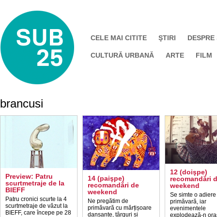
CELE MAI CITITE
ŞTIRI
DESPRE
CULTURĂ URBANĂ
ARTE
FILM
brancusi
12 (doişpe)
Preview: Patru
14 (paişpe)
recomandări 
scurtmetraje de la
recomandări de
weekend
BIEFF
weekend
Se simte o adiere
Patru cronici scurte la 4
Ne pregătim de
primăvară, iar
scurtmetraje de văzut la
primăvară cu mărțișoare
evenimentele
BIEFF, care începe pe 28
dansante, târguri și
explodează-n ora