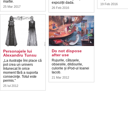
martie.
expoziții dada.
19 Feb 2016
25 Mar 2017
26 Feb 2016
Do not dispose
Personajele lui
after use
Alexandru Tunsu
Rujurile, cătușele,
„La ilustraţie îmi place că
obsesiile, dildourile,
pot crea un univers
culorile și iPod-ul Ioanei
întunecat în orice
Iacob.
moment fără a suporta
consecinţe. Totul este
21 Mar 2012
permis.”
25 Iul 2012