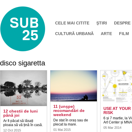
CELE MAI CITITE
ŞTIRI
DESPRE
CULTURĂ URBANĂ
ARTE
FILM
disco sigaretta
11 (unşpe)
USE AT YOUR
recomandări de
12 chestii de luni
RISK
weekend
până joi
6 și 7 martie, la Vi
De stat în oraș sau de
Ar fi păcat să lăsați
Art Center și MN
plecat la mare.
ploaia să vă țină în casă.
05 Mar 2014
01 Mai 2015
12 Oct 2015