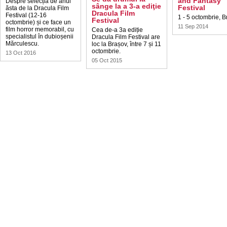
and Fantasy
Despre selecția de anul
sânge la a 3-a ediţie
Festival
ăsta de la Dracula Film
Dracula Film
Festival (12-16
1 - 5 octombrie, B
Festival
octombrie) și ce face un
11 Sep 2014
film horror memorabil, cu
Cea de-a 3a ediție
specialistul în dubioșenii
Dracula Film Festival are
Mărculescu.
loc la Brașov, între 7 și 11
octombrie.
13 Oct 2016
05 Oct 2015