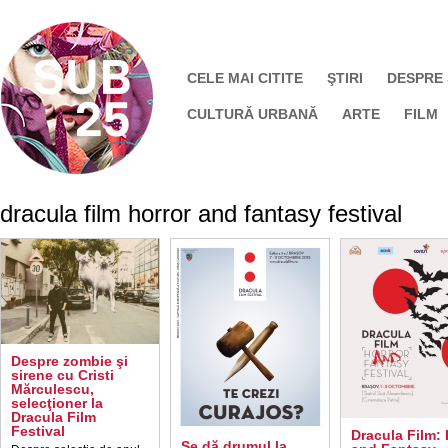
CELE MAI CITITE
ŞTIRI
DESPRE
CULTURĂ URBANĂ
ARTE
FILM
dracula film horror and fantasy festival
Despre zombie şi
sirene cu Cristi
Mărculescu,
selecţioner la
Dracula Film
Festival
Dracula Film: 
Se dă drumul la