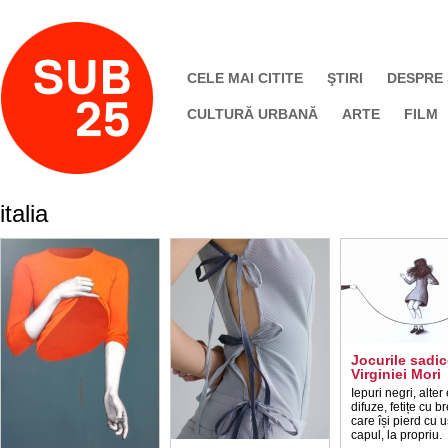
CELE MAI CITITE
ŞTIRI
DESPRE
CULTURĂ URBANĂ
ARTE
FILM
italia
Jocurile sadic
Virginiei Mori
Iepuri negri, alter
difuze, fetițe cu b
care își pierd cu 
capul, la propriu.