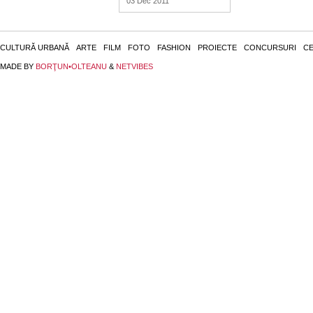
03 Dec 2011
CULTURĂ URBANĂ
ARTE
FILM
FOTO
FASHION
PROIECTE
CONCURSURI
CE
MADE BY
BORŢUN•OLTEANU
&
NETVIBES