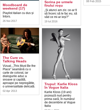
08 Feb 2015
Sorina pe urmele
Moodboard de
firului roşu
weekend (17)
„Și atunci am zis: ce-ar fi
Playlist italian cu dus și
să încerc să le fac eu, să
întors.
văd ce mi-ar ieși?”
26 Noi 2017
19 Iul 2016
The Cure vs.
Talking Heads
Vizual, „This Must Be the
Place” seamănă cu o
carte de colorat, iar
dialogurile aduc a
snoave și capătă,
aproape pe nepregătite,
Trupul: Karlie Kloss
o universalitate delicată.
în Vogue Italia
02 Apr 2013
Karlie Kloss (19 ani)
pozează nud pentru
prima oară, în numărul
de decembrie al Vogue
Italia