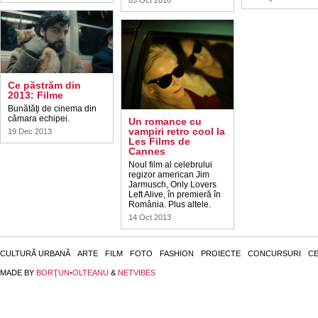
05 Oct 2016
Ce păstrăm din
2013: Filme
Bunătăţi de cinema din
cămara echipei.
Un romance cu
vampiri retro cool la
19 Dec 2013
Les Films de
Cannes
Noul film al celebrului
regizor american Jim
Jarmusch, Only Lovers
Left Alive, în premieră în
România. Plus altele.
14 Oct 2013
CULTURĂ URBANĂ
ARTE
FILM
FOTO
FASHION
PROIECTE
CONCURSURI
CE
MADE BY
BORŢUN•OLTEANU
&
NETVIBES