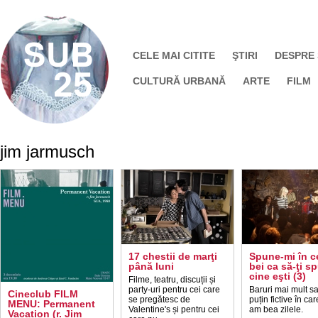
CELE MAI CITITE
ŞTIRI
DESPRE
CULTURĂ URBANĂ
ARTE
FILM
jim jarmusch
17 chestii de marţi
Spune-mi în c
până luni
bei ca să-ţi s
cine eşti (3)
Filme, teatru, discuții și
party-uri pentru cei care
Baruri mai mult s
Cineclub FILM
se pregătesc de
puțin fictive în ca
MENU: Permanent
Valentine's și pentru cei
am bea zilele.
Vacation (r. Jim