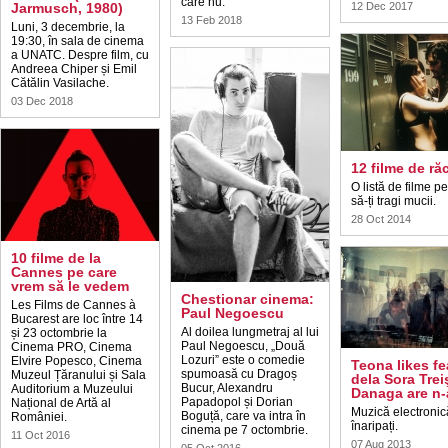
care nu.
Jarmusch, 1980)
12 Dec 2017
13 Feb 2018
Luni, 3 decembrie, la
19:30, în sala de cinema
a UNATC. Despre film, cu
Andreea Chiper și Emil
Cătălin Vasilache.
03 Dec 2018
12 filme de ră
O listă de filme p
să-ți tragi mucii.
28 Oct 2014
10 filme de la
Cannes pe care
vrem să le vedem
Chestionar cinema:
Les Films de Cannes à
Paul Negoescu
Bucarest are loc între 14
Al doilea lungmetraj al lui
și 23 octombrie la
Paul Negoescu, „Două
Cinema PRO, Cinema
Lozuri” este o comedie
Elvire Popesco, Cinema
Teona likes fe
spumoasă cu Dragoș
Muzeul Țăranului și Sala
dela Sora Trei
Bucur, Alexandru
Auditorium a Muzeului
Danaga are n-
Papadopol și Dorian
Național de Artă al
Muzică electronică
Boguță, care va intra în
României.
înaripați.
cinema pe 7 octombrie.
11 Oct 2016
07 Aug 2013