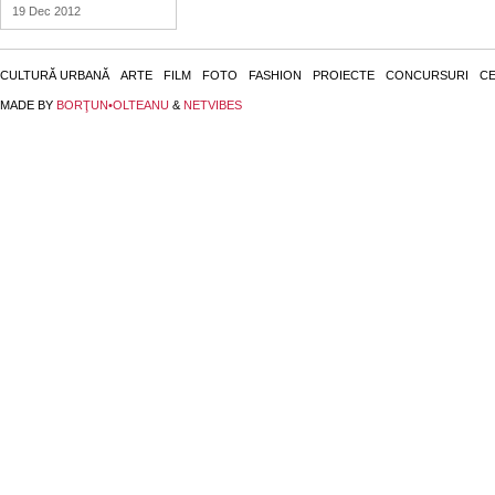
19 Dec 2012
CULTURĂ URBANĂ
ARTE
FILM
FOTO
FASHION
PROIECTE
CONCURSURI
CE
MADE BY
BORŢUN•OLTEANU
&
NETVIBES