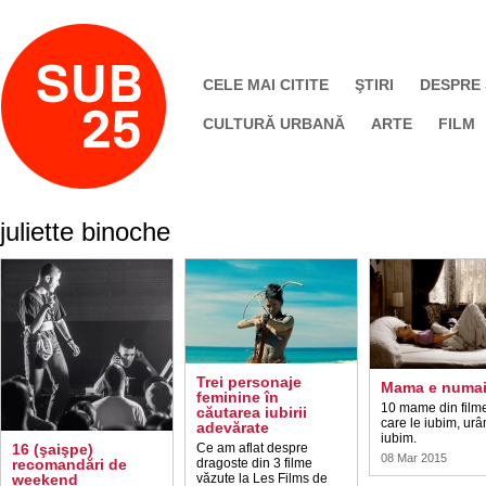
CELE MAI CITITE
ŞTIRI
DESPRE
CULTURĂ URBANĂ
ARTE
FILM
juliette binoche
Trei personaje
Mama e numai
feminine în
10 mame din film
căutarea iubirii
care le iubim, urâ
adevărate
iubim.
16 (şaişpe)
Ce am aflat despre
08 Mar 2015
recomandări de
dragoste din 3 filme
weekend
văzute la Les Films de