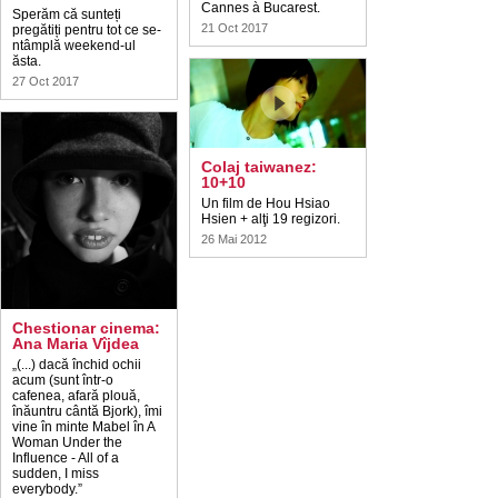
Cannes à Bucarest.
Sperăm că sunteți
21 Oct 2017
pregătiți pentru tot ce se-
ntâmplă weekend-ul
ăsta.
27 Oct 2017
Colaj taiwanez:
10+10
Un film de Hou Hsiao
Hsien + alţi 19 regizori.
26 Mai 2012
Chestionar cinema:
Ana Maria Vîjdea
„(...) dacă închid ochii
acum (sunt într-o
cafenea, afară plouă,
înăuntru cântă Bjork), îmi
vine în minte Mabel în A
Woman Under the
Influence - All of a
sudden, I miss
everybody.”