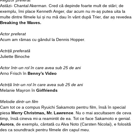
Regizor preferat
Astăzi- Chantal Akerman. Cred că depinde foarte mult de stări; de
exemplu, îmi place Kenneth Anger, dar acum nu m-aș putea uita la
multe dintre filmele lui și nu mă dau în vânt după Trier, dar aș revedea
Breaking the Waves.
Actor preferat
Acum am rămas cu gândul la Dennis Hopper.
Actriță preferată
Juliette Binoche
Actor într-un rol în care avea sub 25 de ani
Arno Frisch în
Benny’s Video
Actriță într-un rol în care avea sub 25 de ani
Melanie Mayron în
Girlfriends
Melodie dintr-un film
Cam tot ce a compus Ryuichi Sakamoto pentru film, însă în special
piesa
Merry Christmas, Mr. Lawrence
. Nu o mai ascultasem de ceva
timp, însă cineva mi-a reamintit de ea. Tot ce face Sakamoto e genial.
Aurora
, de exemplu, cântată cu Alva Noto (Carsten Nicolai), e folosită
des ca soundtrack pentru filmele din capul meu.