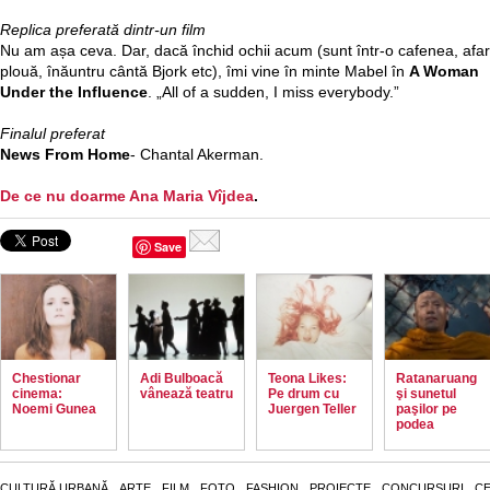
Replica preferată dintr-un film
Nu am așa ceva. Dar, dacă închid ochii acum (sunt într-o cafenea, afa
plouă, înăuntru cântă Bjork etc), îmi vine în minte Mabel în
A Woman
Under the Influence
. „All of a sudden, I miss everybody.”
Finalul preferat
News From Home
- Chantal Akerman.
De ce nu doarme Ana Maria Vîjdea
.
Save
Chestionar
Adi Bulboacă
Teona Likes:
Ratanaruang
cinema:
vânează teatru
Pe drum cu
şi sunetul
Noemi Gunea
Juergen Teller
paşilor pe
podea
CULTURĂ URBANĂ
ARTE
FILM
FOTO
FASHION
PROIECTE
CONCURSURI
CE