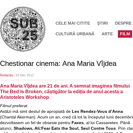
CELE MAI CITITE
ŞTIRI
DESPRE
CULTURĂ URBANĂ
ARTE
FILM
Chestionar cinema: Ana Maria Vîjdea
Redacția
| 19 Dec 2012
Ana Maria Vîjdea are 21 de ani. A semnat imaginea filmului
The Bed Is Broken, câștigător la ediția de anul acesta a
Aristoteles Workshop.
Filmul preferat
Astăzi mă simt destul de apropiată de
Les Rendez-Vous d’Anna
(Chantal Akerman). Acum un an, cred că tot la începutul lunii decembri
dezvoltasem un fel de obsesie pentru
Faces
, al lui Cassavetes. Până
atunci,
Shadows, Ali:Fear Eats the Soul, Seul Contre Tous
. Prin cl