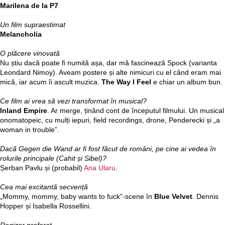
Marilena de la P7
Un film supraestimat
Melancholia
O plăcere vinovată
Nu știu dacă poate fi numită așa, dar mă fascinează Spock (varianta
Leondard Nimoy). Aveam postere și alte nimicuri cu el când eram mai
mică, iar acum îi ascult muzica.
The Way I Feel
e chiar un album bun.
Ce film ai vrea să vezi transformat în musical?
Inland Empire
. Ar merge, ținând cont de începutul filmului. Un musical
onomatopeic, cu mulți iepuri, field recordings, drone, Penderecki și „a
woman in trouble”.
Dacă Gegen die Wand ar fi fost făcut de români, pe cine ai vedea în
rolurile principale (Cahit și Sibel)?
Șerban Pavlu și (probabil)
Ana Ularu
.
Cea mai excitantă secvență
„Mommy, mommy, baby wants to fuck”-scene în
Blue Velvet
. Dennis
Hopper și Isabella Rossellini.