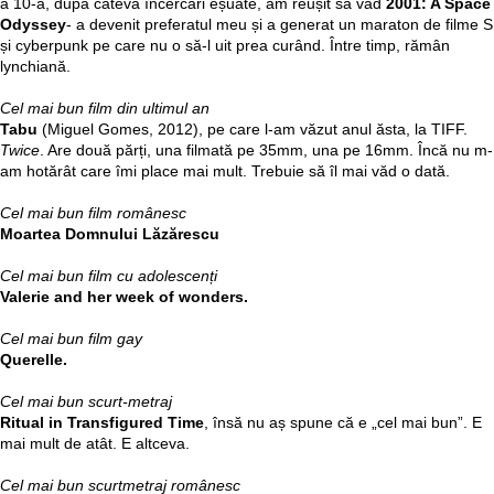
a 10-a, după câteva încercări eșuate, am reușit să văd
2001: A Space
Odyssey
- a devenit preferatul meu și a generat un maraton de filme 
și cyberpunk pe care nu o să-l uit prea curând. Între timp, rămân
lynchiană.
Cel mai bun film din ultimul an
Tabu
(Miguel Gomes, 2012), pe care l-am văzut anul ăsta, la TIFF.
Twice
. Are două părți, una filmată pe 35mm, una pe 16mm. Încă nu m-
am hotărât care îmi place mai mult. Trebuie să îl mai văd o dată.
Cel mai bun film românesc
Moartea Domnului Lăzărescu
Cel mai bun film cu adolescenți
Valerie and her week of wonders.
Cel mai bun film gay
Querelle.
Cel mai bun scurt-metraj
Ritual in Transfigured Time
, însă nu aș spune că e „cel mai bun”. E
mai mult de atât. E altceva.
Cel mai bun scurtmetraj românesc