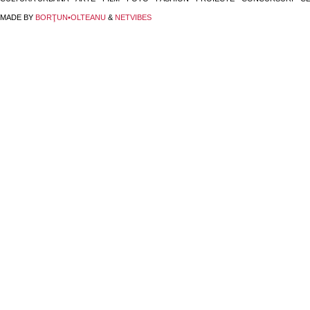
MADE BY
BORŢUN•OLTEANU
&
NETVIBES