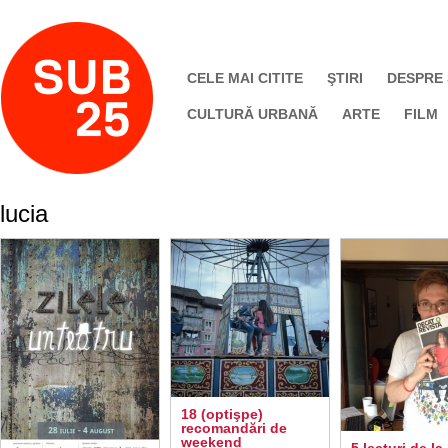
CELE MAI CITITE
ŞTIRI
DESPRE
CULTURĂ URBANĂ
ARTE
FILM
lucia
18 (optişpe)
recomandări de
weekend