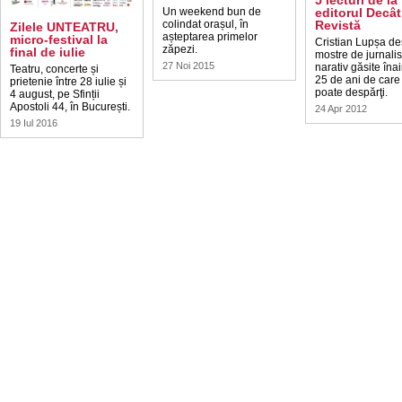
5 lecturi de la
Un weekend bun de
editorul Decât
colindat orașul, în
Revistă
Zilele UNTEATRU,
așteptarea primelor
micro-festival la
Cristian Lupșa de
zăpezi.
final de iulie
mostre de jurnali
27 Noi 2015
narativ găsite îna
Teatru, concerte și
25 de ani de care
prietenie între 28 iulie și
poate despărţi.
4 august, pe Sfinții
Apostoli 44, în București.
24 Apr 2012
19 Iul 2016