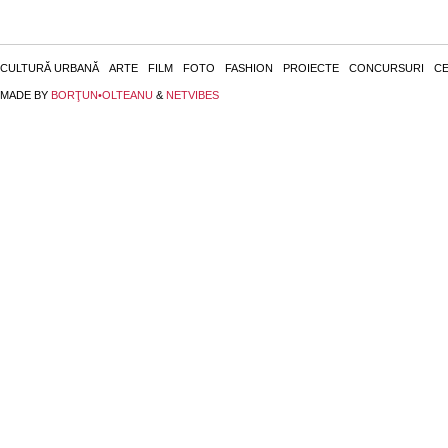
CULTURĂ URBANĂ
ARTE
FILM
FOTO
FASHION
PROIECTE
CONCURSURI
CE
MADE BY
BORŢUN•OLTEANU
&
NETVIBES