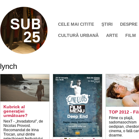
CELE MAI CITITE
ŞTIRI
DESPRE
CULTURĂ URBANĂ
ARTE
FILM
lynch
Kubrick al
generaţiei
TOP 2012 - Fi
următoare?
Filme cu plajă,
NexT - „Invadatorul”, de
sadomasochism
Nicolas Provost.
oedipian, chestio
Recomandat de Irina
cinema, o fată ca
Trocan, unul dintre
doarme.
selecționerii festivalului.