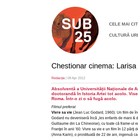
CELE MAI CIT
CULTURĂ UR
Chestionar cinema: Laris
Redacția
| 08 Apr 2012
Absolventă a Universității Naționale de A
doctorandă în Istoria Artei tot acolo. Vis
Roma. Într-o zi o să fugă acolo.
Filmul preferat
Vivre sa vie
(Jean Luc Godard, 1960). Un film de înc
Godard nu deveniseră încă „les enfants de marx & 
Guillaume din La Chineoise), cu toate că frame-ul e
Franţei în anii ’60. Vivre sa vie e un film în 12 păr
(Anna Karin), o prostituată de 22 de ani, ingenuă c