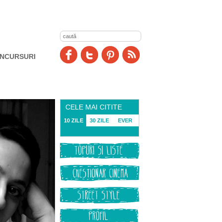
NCURSURI
CELE MAI CITITE
10 ZILE
30 ZILE
EVER