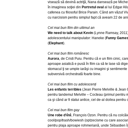
visează să devină actriţă, Nana dansează pe Mich
în imaginea soţiei din
Portretul oval
al lui Edgar Al
cafenea cu filosoful Brice Parain. Când am văzut Viv
cu narcisism pentru simplul fapt că aveam 22 de ani
Cel mai bun film din ultimul an
We need to talk about Kevin
(Lynne Ramsay, 2011).
adolescentului manipulator: Haneke (
Funny Game
(
Elephant
).
Cel mai bun film românesc
Aurora
, de Cristi Puiu. Pentru că e un film cinic, car
aproape asiatică e pusă în film ca să te lase să diger
stomacul ţi se umple iarăşi cu imagini şi sentimente
subversivă orchestrată foarte bine.
Cel mai bun film cu adolescenți
Les enfants terribles
(Jean Pierre Melville & Jean C
pentru tandemul Melville – Cocteau (primul pentru m
ca şi când ar fi statui antice, cel de-al doilea pentru
Cel mai bun film gay
Une robe d’été
, François Ozon. Pentru că nu colcă
cool/pop/trash/bowiesh (optzecisme cu care asociam,
pentru plaja aproape rohmeriană, unde Sébastien îş