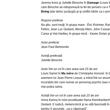
Jeremy Irons şi Juliette Binoche în
Damage
(Louis M
care Binoche se-mbujorează la fel de pervers ca-n
Being
(dar deloc jucăuşă) şi-şi umflă nările ca o po
Regizor preferat
Nu ştiu, sunt mulţi: în grupa mare - Éric Rohmer, R
Fellini, Jean Luc Godard, Woody Allen, John Cassave
Carax şi Hal Hartley, în grupa mică - Xavier Dolan ş
Actor preferat
Jean Paul Belmondo
Actriță preferată
Juliette Binoche
Actor într-un rol în care avea sub 25 de ani
Louis Garrel în
Ma mère
de Christophe Honoré: în b
asemeni lui Jean Pierre Leaud, a intrat într-un anum
incurabil) din care numai un personaj psycho (sau râ
mai putea salva.
Actriță într-un rol în care avea sub 25 de ani
Anna Karina în rolul prostituatei Nana Kleinfranken
Godard. E ludică, melancolică şi se uită fascinată în 
pentru 5 secunde, „ca o căprioară”.