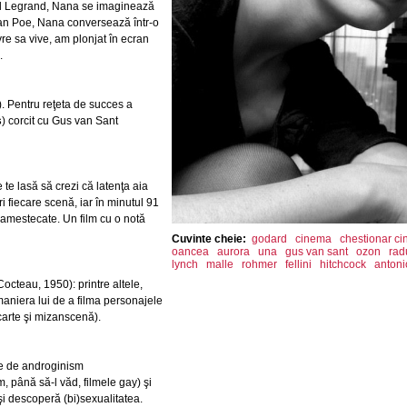
el Legrand, Nana se imaginează
lan Poe, Nana conversează într-o
re sa vive, am plonjat în ecran
.
 Pentru reţeta de succes a
s
) corcit cu Gus van Sant
e te lasă să crezi că latenţa aia
i fiecare scenă, iar în minutul 91
 amestecate. Un film cu o notă
Cuvinte cheie:
godard
cinema
chestionar c
oancea
aurora
una
gus van sant
ozon
rad
lynch
malle
rohmer
fellini
hitchcock
antoni
octeau, 1950): printre altele,
aniera lui de a filma personajele
 carte şi mizanscenă).
ie de androginism
 până să-l văd, filmele gay) şi
i descoperă (bi)sexualitatea.