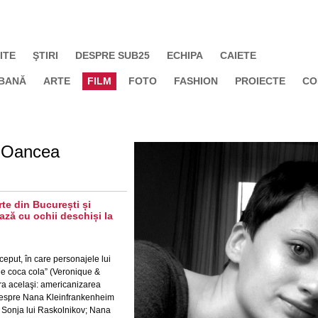
ITE
ŞTIRI
DESPRE SUB25
ECHIPA
CAIETE
BANĂ
ARTE
FILM
FOTO
FASHION
PROIECTE
CO
a Oancea
rte din București și
ează cu ochii deschiși la
eput, în care personajele lui
de coca cola” (Veronique &
ra acelaşi: americanizarea
ţi despre Nana Kleinfrankenheim
a Sonja lui Raskolnikov; Nana