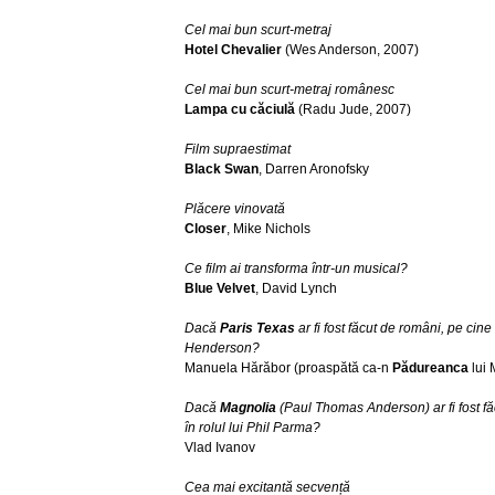
Cel mai bun scurt-metraj
Hotel Chevalier
(Wes Anderson, 2007)
Cel mai bun scurt-metraj românesc
Lampa cu căciulă
(Radu Jude, 2007)
Film supraestimat
Black Swan
, Darren Aronofsky
Plăcere vinovată
Closer
, Mike Nichols
Ce film ai transforma într-un musical?
Blue Velvet
, David Lynch
Dacă
Paris Texas
ar fi fost făcut de români, pe cine
Henderson?
Manuela Hărăbor (proaspătă ca-n
Pădureanca
lui 
Dacă
Magnolia
(Paul Thomas Anderson) ar fi fost f
în rolul lui Phil Parma?
Vlad Ivanov
Cea mai excitantă secvență