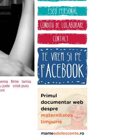
inema
filme
larisa
u jude
cristi puiu
oni