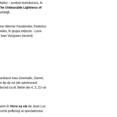
alle) – erotism bolnăvicios, în
The Unbearable Lightness of
rumbiţă.
ainer Werner Fassbinder, Federico
tes, în grupa mijlocie - Leox
i Ivan Vyrypaev (recent).
estiarul meu cinematic, Garrel,
e tip de rol (de adolescent
nced ca dl. Bebe din 4, 3, 2) l-ar
heim în
Vivre sa vie
de Jean Luc
ochii pofticioşi ai spectatorului