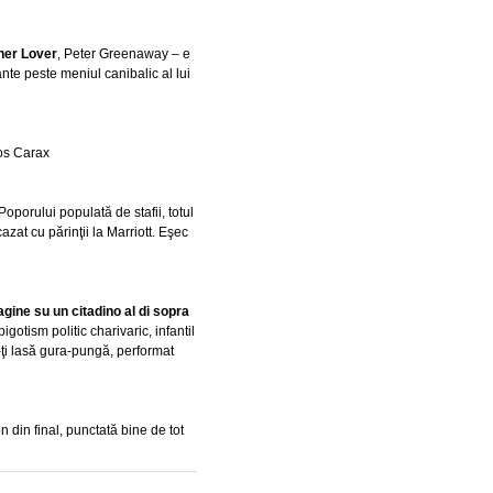
 her Lover
, Peter Greenaway – e
nte peste meniul canibalic al lui
os Carax
oporului populată de stafii, totul
zat cu părinţii la Marriott. Eşec
agine su un citadino al di sopra
igotism politic charivaric, infantil
-ţi lasă gura-pungă, performat
n din final, punctată bine de tot