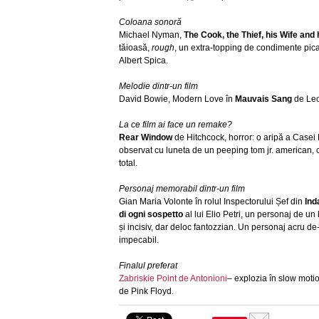
Coloana sonoră
Michael Nyman,
The Cook, the Thief, his Wife and
tăioasă,
rough
, un extra-topping de condimente pica
Albert Spica.
Melodie dintr-un film
David Bowie, Modern Love în
Mauvais Sang
de Le
La ce film ai face un remake?
Rear Window
de Hitchcock, horror: o aripă a Casei P
observat cu luneta de un peeping tom jr. american, ca
total.
Personaj memorabil dintr-un film
Gian Maria Volonte în rolul Inspectorului Șef din
Ind
di ogni sospetto
al lui Elio Petri, un personaj de un b
și incisiv, dar deloc fantozzian. Un personaj acru de
impecabil.
Finalul preferat
Zabriskie Point de Antonioni
– explozia în slow motio
de Pink Floyd.