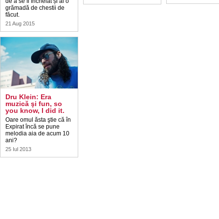
de a se fi încheiat și ai o
grămadă de chestii de
făcut.
21 Aug 2015
Dru Klein: Era
muzică şi fun, so
you know, I did it.
Oare omul ăsta ştie că în
Expirat încă se pune
melodia aia de acum 10
ani?
25 Iul 2013