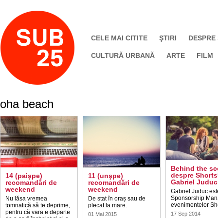
CELE MAI CITITE
ŞTIRI
DESPRE
CULTURĂ URBANĂ
ARTE
FILM
oha beach
Behind the sc
despre Short
14 (paişpe)
11 (unşpe)
Gabriel Juduc
recomandări de
recomandări de
weekend
weekend
Gabriel Juduc est
Sponsorship Man
Nu lăsa vremea
De stat în oraș sau de
evenimentelor Sh
tomnatică să te deprime,
plecat la mare.
pentru că vara e departe
17 Sep 2014
01 Mai 2015