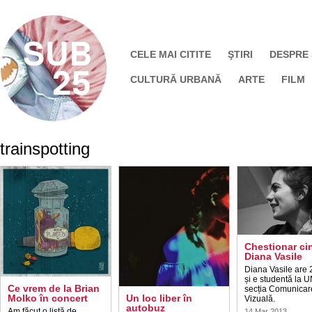
CELE MAI CITITE
ŞTIRI
DESPRE
CULTURĂ URBANĂ
ARTE
FILM
trainspotting
Chestionar ci
Diana Vasile
Diana Vasile are 
și e studentă la 
Ce vrem de la Brian
secția Comunicar
Molko în concert
Un loc liber în
Vizuală.
autobuz
Am făcut o listă de
14 Mar 2013