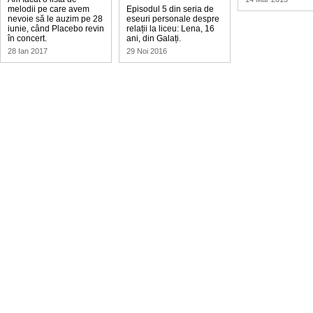
melodii pe care avem
Episodul 5 din seria de
nevoie să le auzim pe 28
eseuri personale despre
iunie, când Placebo revin
relații la liceu: Lena, 16
în concert.
ani, din Galați.
28 Ian 2017
29 Noi 2016