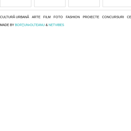
CULTURĂ URBANĂ
ARTE
FILM
FOTO
FASHION
PROIECTE
CONCURSURI
CE
MADE BY
BORŢUN•OLTEANU
&
NETVIBES