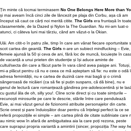
Țin minte că tocmai terminasem
No One Belongs Here More than Y
și mai aveam încă cinci zile de lâncezit pe plaja din Corbu, așa că am
început să caut ce cărți noi merită citite.
The Girls
era fruntașă în toat
clasamentele, de la Dazed și Nylon la The Guardian. Nu mi-am luat-o
atunci, ci câteva luni mai târziu, când am văzut-o la Okian.
Uăi. Am citit-o în patru zile, timp în care am vânat fiecare oportunitate 
scot cartea din geantă.
The Girls
n-are un subiect mindfucking – Evie,
femeie ajunsă la 50 și ceva de ani, fără loc de muncă, locuiește în cas
de vacanță a unui prieten din studenție și își aduce aminte de
cultul/secta din care a făcut parte în vara când avea paișpe ani. Totuși,
mi-a plăcut pentru că nu e ceea ce mă așteptam să fie: nu este o odă 
adresa feminității, nu e cartea de duzină care mai bagă și o crimă
sângeroasă de nicăieri (ca să fie și puțin suspans, că dă bine), nu e
genul de lectură care romanțează gândirea pre-adolescentină și te las
cu gustul ăla de oh, silly you!. Cline scrie direct și cu toate simțurile –
recunoști mirosurile pe care le descrie, stările între care pendulează
Evie, ai mai văzut genul de fizionomii atribuite personajelor din carte.
Scrie onest și pare înduioșător doar pentru că înțelegi perfect la ce se
referă propozițiile ei simple – am cartea plină de citate subliniate care 
au nimic wow în afară de ambiguitatea aia la care poți rezona, peste
care suprapui propria variantă a amintirii (sincer, propoziția
The way h