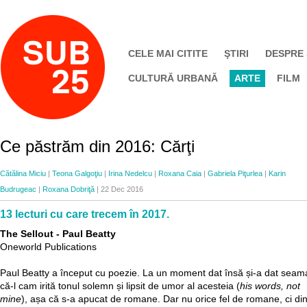
CELE MAI CITITE
ŞTIRI
DESPRE
CULTURĂ URBANĂ
ARTE
FILM
Ce păstrăm din 2016: Cărţi
Cătălina Miciu
|
Teona Galgoţiu
|
Irina Nedelcu
|
Roxana Caia
|
Gabriela Piţurlea
|
Karin
Budrugeac
|
Roxana Dobriţă
| 22 Dec 2016
13 lecturi cu care trecem în 2017.
The Sellout - Paul Beatty
Oneworld Publications
Paul Beatty a început cu poezie. La un moment dat însă și-a dat seam
că-l cam irită tonul solemn și lipsit de umor al acesteia (
his words, not
mine
), așa că s-a apucat de romane. Dar nu orice fel de romane, ci di