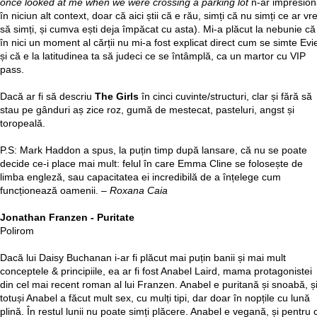
once looked at me when we were crossing a parking lot
n-ar impresio
în niciun alt context, doar că aici știi că e rău, simți că nu simți ce ar vr
să simți, și cumva ești deja împăcat cu asta). Mi-a plăcut la nebunie că
în nici un moment al cărții nu mi-a fost explicat direct cum se simte Evi
și că e la latitudinea ta să judeci ce se întâmplă, ca un martor cu VIP
pass.
Dacă ar fi să descriu
The Girls
în cinci cuvinte/structuri, clar și fără să
stau pe gânduri aș zice roz, gumă de mestecat, pasteluri, angst și
toropeală.
P.S: Mark Haddon a spus, la puțin timp după lansare, că nu se poate
decide ce-i place mai mult: felul în care Emma Cline se folosește de
limba engleză, sau capacitatea ei incredibilă de a înțelege cum
funcționează oamenii.
– Roxana Caia
Jonathan Franzen - Puritate
Polirom
Dacă lui Daisy Buchanan i-ar fi plăcut mai puțin banii și mai mult
conceptele & principiile, ea ar fi fost Anabel Laird, mama protagonistei
din cel mai recent roman al lui Franzen. Anabel e puritană și snoabă, ș
totuși Anabel a făcut mult sex, cu mulți tipi, dar doar în nopțile cu lună
plină. În restul lunii nu poate simți plăcere. Anabel e vegană, și pentru 