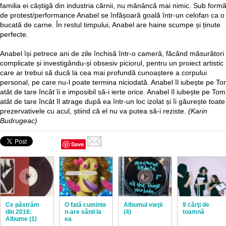
familia ei câștigă din industria cărnii, nu mănâncă mai nimic. Sub form
de protest/performance Anabel se înfășoară goală într-un celofan ca o
bucată de carne. În restul timpului, Anabel are haine scumpe și ținute
perfecte.
Anabel își petrece ani de zile închisă într-o cameră, făcând măsurători
complicate și investigându-și obsesiv piciorul, pentru un proiect artistic
care ar trebui să ducă la cea mai profundă cunoaștere a corpului
personal, pe care nu-l poate termina niciodată. Anabel îl iubește pe T
atât de tare încât îi e imposibil să-i ierte orice. Anabel îl iubește pe Tom
atât de tare încât îl atrage după ea într-un loc izolat și îi găurește toate
prezervativele cu acul, știind că el nu va putea să-i reziste.
(Karin
Budrugeac)
Save
Ce păstrăm
O fată cuminte
Albumul vieţii
9 cărţi de
din 2016:
n-are sânii la
(4)
toamnă
Albume (1)
ea