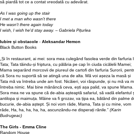
să piardă tot ce a contat vreodată cu adevărat.
As I was going up the stair
I met a man who wasn't there
He wasn't there again today
I wish, I wish he'd stay away.
– Gabriela Pițurlea
Iubire și obstacole
-
Aleksandar Hemon
Black Button Books
„Și în restaurant, ai mei: sora mea culegând fasolea verde din farfuria l
Tata; Tata tăindu-și friptura, cu pălăria pe cap în ciuda cicălelii Mamei;
Mama separând morcovii de piureul de cartofi din farfuria Surorii, pent
că Sora nu suportă să se atingă una de alta. Mă voi așeza la masă și
Tata mă va întreba unde am fost. Nicăieri, voi răspunde, și nu mă va m
întreba nimic. Mai bine mănâncă ceva, ești așa palid, va spune Mama.
Sora mea ne va spune că de-abia așteaptă safariul, să vadă elefantul ș
antilopa și maimuța. Mâine va fi grozav, va țipa ea, bătând din palme d
bucurie, de-abia aștept. Și noi vom râde, Mama, Tata și cu mine, vom
râde, Ha, ha, ha, ha, ha, ascunzându-ne disperați rănile.”
(Karin
Budrugeac)
The Girls - Emma Cline
Random House