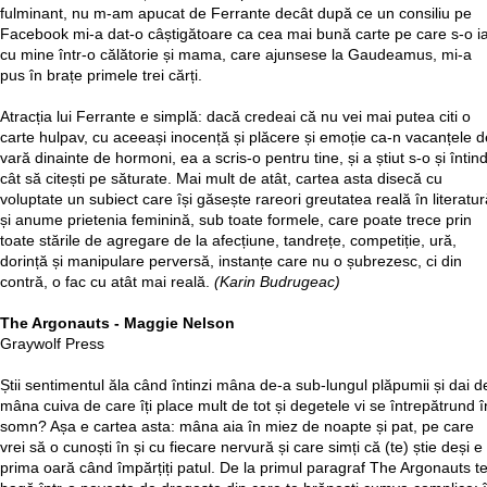
fulminant, nu m-am apucat de Ferrante decât după ce un consiliu pe
Facebook mi-a dat-o câștigătoare ca cea mai bună carte pe care s-o i
cu mine într-o călătorie și mama, care ajunsese la Gaudeamus, mi-a
pus în brațe primele trei cărți.
Atracția lui Ferrante e simplă: dacă credeai că nu vei mai putea citi o
carte hulpav, cu aceeași inocență și plăcere și emoție ca-n vacanțele d
vară dinainte de hormoni, ea a scris-o pentru tine, și a știut s-o și întin
cât să citești pe săturate. Mai mult de atât, cartea asta disecă cu
voluptate un subiect care își găsește rareori greutatea reală în literatur
și anume prietenia feminină, sub toate formele, care poate trece prin
toate stările de agregare de la afecțiune, tandrețe, competiție, ură,
dorință și manipulare perversă, instanțe care nu o șubrezesc, ci din
contră, o fac cu atât mai reală.
(Karin Budrugeac)
The Argonauts - Maggie Nelson
Graywolf Press
Știi sentimentul ăla când întinzi mâna de-a sub-lungul plăpumii și dai d
mâna cuiva de care îți place mult de tot și degetele vi se întrepătrund î
somn? Așa e cartea asta: mâna aia în miez de noapte și pat, pe care
vrei să o cunoști în și cu fiecare nervură și care simți că (te) știe deși e
prima oară când împărțiți patul. De la primul paragraf The Argonauts t