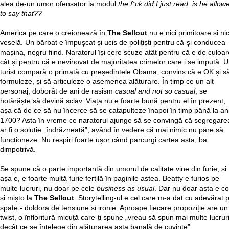
alea de-un umor ofensator la modul
the f*ck did I just read, is he allow
to say that??
America pe care o creionează în
The Sellout
nu e nici primitoare și nic
veselă. Un bărbat e împușcat și ucis de polițiști pentru că-și conducea
mașina, negru fiind. Naratorul își cere scuze atât pentru că e de culoar
cât și pentru că e nevinovat de majoritatea crimelor care i se impută. 
turist compară o primată cu președintele Obama, convins că e OK și s
formuleze, și să articuleze o asemenea alăturare. În timp ce un alt
personaj, doborât de ani de rasism
casual and not so casual
, se
hotărăște să devină sclav. Viața nu e foarte bună pentru el în prezent,
așa că de ce să nu încerce să se catapulteze înapoi în timp până la ani
1700? Asta în vreme ce naratorul ajunge să se convingă că segregare
ar fi o soluție „îndrăzneață”, având în vedere că mai nimic nu pare să
funcționeze. Nu respiri foarte ușor când parcurgi cartea asta, ba
dimpotrivă.
Se spune că o parte importantă din umorul de calitate vine din furie, și
așa e, e foarte multă furie fertilă în paginile astea. Beatty e furios pe
multe lucruri, nu doar pe cele
business as usual
. Dar nu doar asta e co
și mișto la
The Sellout
. Storytelling-ul e cel care m-a dat cu adevărat 
spate - doldora de tensiune și ironie. Aproape fiecare propoziție are un
twist, o înfloritură micuță care-ți spune „vreau să spun mai multe lucrur
decât ce se înțelege din alăturarea asta banală de cuvinte”.