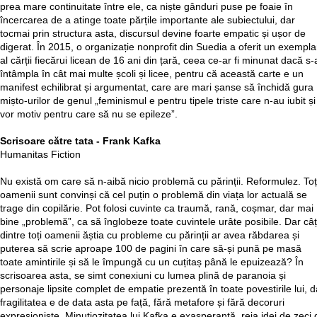
prea mare continuitate între ele, ca niște gânduri puse pe foaie în
încercarea de a atinge toate părțile importante ale subiectului, dar
tocmai prin structura asta, discursul devine foarte empatic și ușor de
digerat. În 2015, o organizație nonprofit din Suedia a oferit un exempla
al cărții fiecărui licean de 16 ani din țară, ceea ce-ar fi minunat dacă s-
întâmpla în cât mai multe școli și licee, pentru că această carte e un
manifest echilibrat și argumentat, care are mari șanse să închidă gura
mișto-urilor de genul „feminismul e pentru tipele triste care n-au iubit și
vor motiv pentru care să nu se epileze”.
Scrisoare către tata - Frank Kafka
Humanitas Fiction
Nu există om care să n-aibă nicio problemă cu părinții. Reformulez. Toț
oamenii sunt convinși că cel puțin o problemă din viața lor actuală se
trage din copilărie. Pot folosi cuvinte ca traumă, rană, coșmar, dar mai
bine „problemă”, ca să înglobeze toate cuvintele urâte posibile. Dar câț
dintre toți oamenii ăștia cu probleme cu părinții ar avea răbdarea și
puterea să scrie aproape 100 de pagini în care să-și pună pe masă
toate amintirile și să le împungă cu un cuțitaș până le epuizează? În
scrisoarea asta, se simt conexiuni cu lumea plină de paranoia și
personaje lipsite complet de empatie prezentă în toate povestirile lui, d
fragilitatea e de data asta pe față, fără metafore și fără decoruri
expresioniste. Minuțiozitatea lui Kafka e exasperantă, reia idei de zeci 