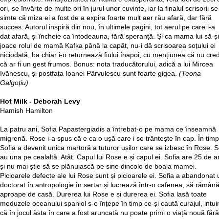
ori, se învârte de multe ori în jurul unor cuvinte, iar la finalul scrisorii se
simte că miza ei a fost de a expira foarte mult aer rău afară, dar fără
succes. Autorul inspiră din nou, în ultimele pagini, tot aerul pe care l-a
dat afară, și încheie ca întodeauna, fără speranță. Și ca mama lui să-și
joace rolul de mamă Kafka până la capăt, nu-i dă scrisoarea soțului ei
niciodată, ba chiar i-o returnează fiului înapoi, cu mențiunea că nu cre
că ar fi un gest frumos. Bonus: nota traducătorului, adică a lui Mircea
Ivănescu, și postfața Ioanei Pârvulescu sunt foarte gigea.
(T
eona
Galgoțiu)
Hot Milk - Deborah Levy
Hamish Hamilton
La patru ani, Sofia Papastergiadis a întrebat-o pe mama ce înseamnă
migrenă. Rose i-a spus că e ca o ușă care i se trântește în cap. În timp
Sofia a devenit unica martoră a tuturor ușilor care se izbesc în Rose. 
au una pe cealaltă. Atât. Capul lui Rose e și capul ei. Sofia are 25 de a
și nu mai știe să se plănuiască pe sine dincolo de boala mamei.
Picioarele defecte ale lui Rose sunt și picioarele ei. Sofia a abandonat 
doctorat în antropologie în sertar și lucrează într-o cafenea, să rămân
aproape de casă. Durerea lui Rose e și durerea ei. Sofia lasă toate
meduzele oceanului spaniol s-o înțepe în timp ce-și caută curajul, intui
că în jocul ăsta în care a fost aruncată nu poate primi o viață nouă fără