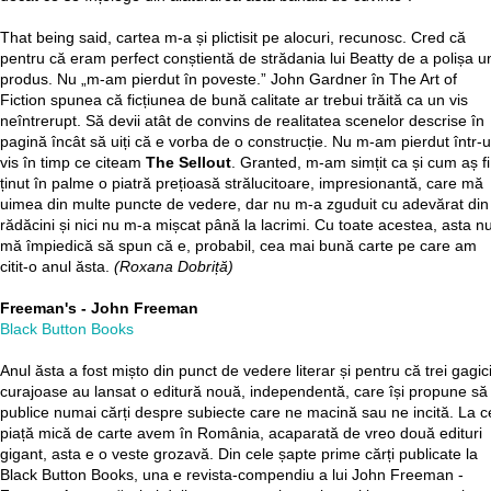
That being said, cartea m-a și plictisit pe alocuri, recunosc. Cred că
pentru că eram perfect conștientă de strădania lui Beatty de a polișa u
produs. Nu „m-am pierdut în poveste.” John Gardner în The Art of
Fiction spunea că ficțiunea de bună calitate ar trebui trăită ca un vis
neîntrerupt. Să devii atât de convins de realitatea scenelor descrise în
pagină încât să uiți că e vorba de o construcție. Nu m-am pierdut într-
vis în timp ce citeam
The Sellout
. Granted, m-am simțit ca și cum aș fi
ținut în palme o piatră prețioasă strălucitoare, impresionantă, care mă
uimea din multe puncte de vedere, dar nu m-a zguduit cu adevărat din
rădăcini și nici nu m-a mișcat până la lacrimi. Cu toate acestea, asta n
mă împiedică să spun că e, probabil, cea mai bună carte pe care am
citit-o anul ăsta.
(Roxana Dobriță)
Freeman's - John Freeman
Black Button Books
Anul ăsta a fost mișto din punct de vedere literar și pentru că trei gagic
curajoase au lansat o editură nouă, independentă, care își propune să
publice numai cărți despre subiecte care ne macină sau ne incită. La c
piață mică de carte avem în România, acaparată de vreo două edituri
gigant, asta e o veste grozavă. Din cele șapte prime cărți publicate la
Black Button Books, una e revista-compendiu a lui John Freeman -