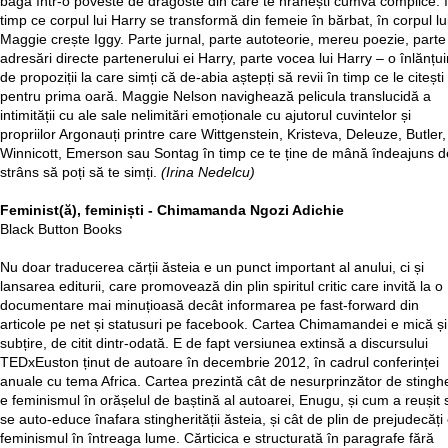
bagă într-o poveste de dragoste din care te hrănești cumva complice: 
timp ce corpul lui Harry se transformă din femeie în bărbat, în corpul lu
Maggie crește Iggy. Parte jurnal, parte autoteorie, mereu poezie, parte
adresări directe partenerului ei Harry, parte vocea lui Harry – o înlănțui
de propoziții la care simți că de-abia aștepți să revii în timp ce le citești
pentru prima oară. Maggie Nelson navighează pelicula translucidă a
intimității cu ale sale nelimitări emoționale cu ajutorul cuvintelor și
propriilor Argonauți printre care Wittgenstein, Kristeva, Deleuze, Butler,
Winnicott, Emerson sau Sontag în timp ce te ține de mână îndeajuns d
strâns să poți să te simți.
(Irina Nedelcu)
Feminist(ă), feminiști - Chimamanda Ngozi Adichie
Black Button Books
Nu doar traducerea cărții ăsteia e un punct important al anului, ci și
lansarea editurii, care promovează din plin spiritul critic care invită la o
documentare mai minuțioasă decât informarea pe fast-forward din
articole pe net și statusuri pe facebook. Cartea Chimamandei e mică și
subțire, de citit dintr-odată. E de fapt versiunea extinsă a discursului
TEDxEuston ținut de autoare în decembrie 2012, în cadrul conferinței
anuale cu tema Africa. Cartea prezintă cât de nesurprinzător de stingh
e feminismul în orășelul de baștină al autoarei, Enugu, și cum a reușit 
se auto-educe înafara stingherității ăsteia, și cât de plin de prejudecăți
feminismul în întreaga lume. Cărticica e structurată în paragrafe fără