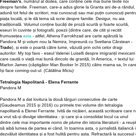
Freeman's
, numărul al doilea, care conține cele mai bune texte noi
despre familie. Freeman, care-a adus glorie la Granta ani de-a rândul,
adună tot felul de scriitori, mai cunoscuți sau mai puțin cunoscuți pentr
piața locală, și le dă tema să scrie despre familie. Desigur, nu aia
tradițională. Volumul conține bucăți de proză scurtă și foarte scurtă,
eseuri în cuvinte și fotografii, poezii (dintre care, de citit și recitit
frumusețea
asta
- altfel, Athena Farrokhzad are carte apărută la
Pandora M și volum nou la Nemira, împreună cu Svetlana Cârstean -
Trado
), și este o poartă către lume, văzută prin ochii celor dragi
autorilor. My top favs - eseul Valeriei Luiselli despre imigranții mexicani
care caută o viață mai bună dincolo de graniță, în America, + textul lui
Marlon James (câștigător Man Booker în 2015) către mama sa, în car
își face coming-out-ul.
(Cătălina Miciu)
Tetralogia Napolitană - Elena Ferrante
Pandora M
Pandora M a dat lovitura la două târguri consecutive de carte
(Gaudeamus 2015 și 2016) cu primele trei volume din tetralogia
napolitană a Elenei Ferrante. Ivită de nicăieri, această scriitoare care 
a vrut să-și divulge identitatea - și care și-a consolidat locul ca unul
dintre cele mai importante
noms de plume
din istoria literaturii - a reuși
să aibă lumea de partea ei când, în toamna asta, o jurnalistă italiancă i
dezvăluit identitatea și a fost hulită pentru asta. Refractară la succesul 