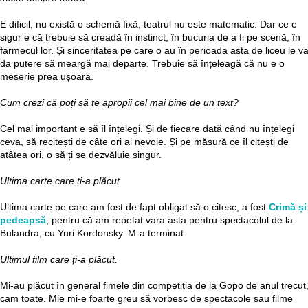
E dificil, nu există o schemă fixă, teatrul nu este matematic. Dar ce e
sigur e că trebuie să creadă în instinct, în bucuria de a fi pe scenă, în
farmecul lor. Și sinceritatea pe care o au în perioada asta de liceu le v
da putere să meargă mai departe. Trebuie să înțeleagă că nu e o
meserie prea ușoară.
Cum crezi că poți să te apropii cel mai bine de un text?
Cel mai important e să îl înțelegi. Și de fiecare dată când nu înțelegi
ceva, să recitești de câte ori ai nevoie. Și pe măsură ce îl citești de
atâtea ori, o să ți se dezvăluie singur.
Ultima carte care ți-a plăcut.
Ultima carte pe care am fost de fapt obligat să o citesc, a fost
Crimă și
pedeapsă
, pentru că am repetat vara asta pentru spectacolul de la
Bulandra, cu Yuri Kordonsky. M-a terminat.
Ultimul film care ți-a plăcut.
Mi-au plăcut în general fimele din competiția de la Gopo de anul trecut
cam toate. Mie mi-e foarte greu să vorbesc de spectacole sau filme