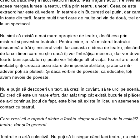
Cred că dacă n-aș fi făcut teatru în liceu, n-aș fi ajuns actor. Pe vreme
aceea mergea lumea la teatru, trăia prin teatru, uneori. Ceea ce este
extraordinar este că vedem, în teatrele din București cel puțin, dar ca
în toate din țară, foarte mulți tineri care de multe ori vin de două, trei or
la un spectacol.
Nu simt că există o mai mare apropiere de teatru, decât cea prin
misterul și povestea teatrului. Pentru mine, a trăi misterul teatrului
înseamnă a trăi și misterul vieții. Iar aceasta e ideea de teatru, plecând
de la cei tineri care nu știu dacă îți vor îmbrățișa meseria, dar vor deve
foarte buni spectatori și poate vor înțelege altfel viața. Teatrul are acel
inefabil și îți creează acea stare de imponderabilitate, și atunci într-
adevăr poți să plutești. Și dacă vorbim de poveste, ca educație, toți
avem nevoie de poveste.
Nu e puțin să descoperi un text, să crezi în cuvânt, să te urci pe scenă.
Eu cred că este un mare efort, dar atât timp cât există bucurie și plăce
de a-ți continua jocul de fapt, este bine să existe în liceu un asemenea
contact cu teatrul.
Care crezi că e raportul dintre a învăța singur și a învăța de la ceilalți? 
teatru, dar și în general.
Teatrul e o artă colectivă. Nu poți să fii singur când faci teatru, nu este