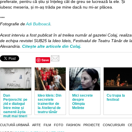
preferate, pentru că știu și înțeleg cât de greu se lucrează la ele. Și
iubesc meseria, și m-aș trăda pe mine dacă nu mi-ar plăcea.
***
Fotografie de
Adi Bulboacă
.
Acest interviu a fost publicat în al treilea număr al gazetei Colaj, realiza
de echipa revistei SUB25 la Ideo Ideis, Festivalul de Teatru Tânăr de l
Alexandria.
Citește alte articole din Colaj.
Save
Dan
Ideo Ideis: Din
Mici secrete
Cu trupa la
Perjovschi: pe
secretele
despre
festival
zid e dialogul
trainerilor de
Olimpia
între mine şi
la Atelierul de
Melinte
oamenii ăştia
teatru tânăr
mult mai tineri
ca mine
CULTURĂ URBANĂ
ARTE
FILM
FOTO
FASHION
PROIECTE
CONCURSURI
CE