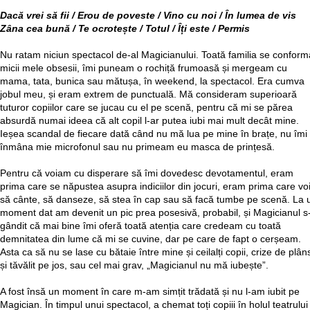
Dacă vrei să fii / Erou de poveste / Vino cu noi / În lumea de vis
Zâna cea bună / Te ocrotește / Totul / Îți este / Permis
Nu ratam niciun spectacol de-al Magicianului. Toată familia se conform
micii mele obsesii, îmi puneam o rochiță frumoasă și mergeam cu
mama, tata, bunica sau mătușa, în weekend, la spectacol. Era cumva
jobul meu, și eram extrem de punctuală. Mă consideram superioară
tuturor copiilor care se jucau cu el pe scenă, pentru că mi se părea
absurdă numai ideea că alt copil l-ar putea iubi mai mult decât mine.
Ieșea scandal de fiecare dată când nu mă lua pe mine în brațe, nu îmi
înmâna mie microfonul sau nu primeam eu masca de prințesă.
Pentru că voiam cu disperare să îmi dovedesc devotamentul, eram
prima care se năpustea asupra indiciilor din jocuri, eram prima care vo
să cânte, să danseze, să stea în cap sau să facă tumbe pe scenă. La 
moment dat am devenit un pic prea posesivă, probabil, și Magicianul s
gândit că mai bine îmi oferă toată atenția care credeam cu toată
demnitatea din lume că mi se cuvine, dar pe care de fapt o cerșeam.
Asta ca să nu se lase cu bătaie între mine și ceilalți copii, crize de plân
și tăvălit pe jos, sau cel mai grav, „Magicianul nu mă iubește”.
A fost însă un moment în care m-am simțit trădată și nu l-am iubit pe
Magician. În timpul unui spectacol, a chemat toți copiii în holul teatrului 