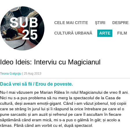
CELE MAI CITITE
ŞTIRI
DESPRE
CULTURĂ URBANĂ
ARTE
FILM
Ideo Ideis: Interviu cu Magicianul
Teona Galgoţiu
| 25 Aug 2013
Dacă vrei să fii / Erou de poveste.
Nu-l mai văzusem pe Marian Râlea în rolul Magicianului de vreo 8 ani.
Nici nu s-a pus problema să nu merg la spectacolul de la Casa de
cultură, deși aveam emoții-gigant. Când i-am văzut jobenul, toți copiii
care se strâng în jurul lui și îi răspund la orice întrebare pe care el o
pune sarcastic și am auzit și refrenul pe care îl ascultam în fiecare
săptămână când eram mică, mi s-a pus o gâlmă în gât; și acolo a
rămas. Până când am vorbit cu el, după spectacol.