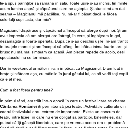
le-a spus părinților să rămână în sală. Toate ușile s-au închis, țin minte
acum lumina aspră și căpcăunul care ne aștepta. Și atunci mi-am dat
seama – Magicianul mă păcălise. Nu mi-ar fi păsat dacă le făcea
celorlalți copii asta, dar mie?
Magicianul dispăruse și căpcăunul a început să alerge după noi. Și am
avut impresia că am alergat ore întregi, în cerc, și înghițeam în gol,
dezamăgită și foarte speriată. După ce s-au deschis ușile, m-am trântit
în brațele mamei și am început să plâng. Îmi bătea inima foarte tare și
brusc nu mă mai simțeam ca acasă. Am plecat repede de acolo, deși
spectacolul nu se terminase.
Dar în weekendul următor m-am împăcat cu Magicianul. L-am luat în
brațe și stăteam așa, cu mâinile în jurul gâtului lui, ca să vadă toți copiii
că e al meu.
Cum a fost liceul pentru tine?
În primul rând, am trăit într-o epocă în care un festival care se chema
Cântarea României
îți permitea să joci teatru. Activitățile culturale din
cadrul festivalului erau extrem de importante. Exista un concurs de
teatru între licee, în care nu erai obligat să participi, bineînțeles, dar
puteai să îți găsești libertatea, care pe vremea aceea era o problemă.