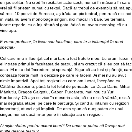
un joc solitar. Nu cred în recitaluri actoricești, numai în măsura în care
vrei să fii prieten numai cu textul. Dacă ar trebui de exemplu să mă ap
să recit 10 poezii de Sorescu, aș trăda un pic teatrul, pentru că nici noi
în viață nu avem monoloage singuri, nici măcar în baie. Se termină
foarte repede, cu o înjurătură și gata. Adică nu avem monolog că nu
vine apa.
E vreun profesor, în liceu sau facultate, care te-a influențat în mod
special?
Cel care m-a influențat cel mai tare a fost fratele meu. Eu eram licean ș
el intrase primul la facultatea de teatru, și am crezut că și eu pot să fac
asta. El mi-a dat încredere, și speranță. Sigur că au fost și părinții, car
contează foarte mult în deciziile pe care le facem. Ai mei nu au avut
nimic împotrivă. Apoi toți regizorii cu care am lucrat, începând cu
Cătălina Buzoianu, până la tot felul de perioade, cu Ducu Darie, Mihai
Măniuțiu, Dragoș Galgoțiu, Gabor, Purcărete, mai nou cu Yuri
Kordonsky. Că așa se zice în meseria asta, că nu există vârstă, există
mai degrabă etape, pe care le parcurgi. Și când ai întâlniri cu regizori
importanți, atunci ești împlinit. De asta spun că n-aș putea de unul
singur, numai dacă m-ar pune în situația aia un regizor.
Ai niște sfaturi pentru actorii tineri? De unde ar putea să învețe mai
multe despre teatru?