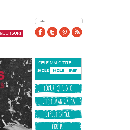
NCURSURI
CELE MAI CITITE
10 ZILE
30 ZILE
EVER