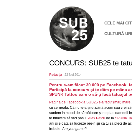
CELE MAI CIT
CULTURĂ UR
CONCURS: SUB25 te tat
Redacția
| 22 Noi 2014
Pentru c-am făcut 30.000 pe Facebook, fa
Participă la concurs și te dăm pe mâna ar
SPUNK Tattoo care o să-ți facă tatuajul pe
Pagina de Facebook a SUB25 s-a făcut (mai) mare
cu cerneală. Că nu te-a ținut până acum sau vrei să-
suntem în mood de sărbătoare și ne plac oamenii impu
te trimitem să faci pasul.
Alex Petcu
de la
SPUNK Ta
ani și e gata să lucreze ore-n șir ca tu să pleci de aco
trebuie.
A
re you game?