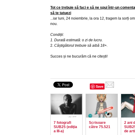
Tot ce trebuie să faci e să ne spui într-un comen
să te tatuezi
...iar luni, 24 noiembrie, la ora 12, tragem la sorți o
nou.
Condiții:
1. Durată estimată: o zi de lucru.
2.
Câștigătorul trebuie să aibă 18+.
Succes și ne bucurăm că ne citești!
Save
7 fotografi
Scrisoare
2 ani 
SUB25 (ediţia
către 75.521
SUB25
a III-a)
de art