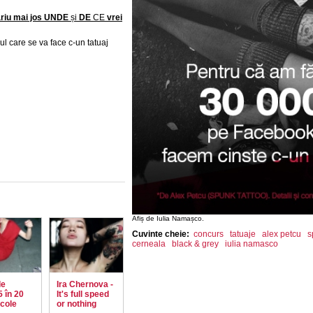
tariu mai jos UNDE
și
DE
CE
vrei
mul care se va face c-un tatuaj
Afiș de Iulia Namașco.
Cuvinte cheie:
concurs
tatuaje
alex petcu
s
cerneala
black & grey
iulia namasco
de
Ira Chernova -
 în 20
It's full speed
icole
or nothing