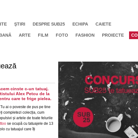
ITE
ŞTIRI
DESPRE SUB25
ECHIPA
CAIETE
BANĂ
ARTE
FILM
FOTO
FASHION
PROIECTE
CO
uează
cem cinste c-un tatuaj.
tistului Alex Petcu de la
ntru care te frige pielea.
. Tu ai o poveste de pus pe tine
ți completezi colecția, cum
lsivi și artele de toate felurile
ttoo
se ocupă cu tatuajele de 13
lo cu tatuajul care îți