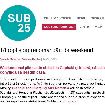
CELE MAI CITITE
ŞTIRI
DESPRE
CULTURĂ URBANĂ
ARTE
FILM
18 (optişpe) recomandări de weekend
Ştefania Matache
|
Gabriela Piţurlea
| 16 Oct 2015
Weekend mai plin ca de obicei, în Capitală și în țară, cât să 
convingă să ieși din casă.
1. Amatorilor de artă performativă li s-a pregătit un festin în București,
între 16 și 19 octombrie. Avându-i curatori pe Farid Fairuz și pe Tania e
Khoury,
Biennial for Emerging Arts Romania
aduce în Arthale
(Combinatul Fondului Plastic, str. Băiculești, nr. 29) șase artiști mișto d
Europa și Orientul Mijlociu, care abordează subiecte precum experienț
unui refugiat sau statutul femeii în Irlanda.
Program