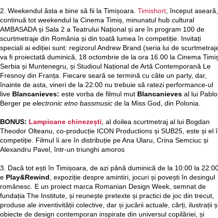
2. Weekendul ăsta e bine să fii la Timișoara.
Timishort
, început aseară,
continuă tot weekendul la Cinema Timiș, minunatul hub cultural
AMBASADA și Sala 2 a Teatrului Național și are în program 100 de
scurtmetraje din România și din toată lumea în competiție. Invitați
speciali ai ediției sunt: regizorul Andrew Brand (seria lui de scurtmetraj
va fi proiectată duminică, 18 octombrie de la ora 16.00 la Cinema Timiș
Serbia și Muntenegru, și Studioul Național de Artă Contemporană Le
Fresnoy din Franța. Fiecare seară se termină cu câte un party, dar,
înainte de asta, vineri de la 22:00 nu trebuie să ratezi performance-ul
live
Blancanieves:
este vorba de filmul mut
Blancanieves
al lui Pablo
Berger pe
electronic etno bassmusic
de la Miss God, din Polonia.
BONUS:
Lampioane chinezești
, al doilea scurtmetraj al lui Bogdan
Theodor Olteanu, co-producție ICON Productions și SUB25, este și el 
competiție. Filmul îi are în distribuție pe Ana Ularu, Crina Semciuc și
Alexandru Pavel, într-un triunghi amoros
3. Dacă tot ești în Timișoara, de azi până duminică de la 10:00 la 22:00
e
Play&Rewind
, expoziție despre amintiri, jocuri și povești în desingul
românesc. E un proiect marca Romanian Design Week, semnat de
fundația The Institute, și reunește pretexte și practici de joc din trecut,
produse ale inventivității colective, dar și jucării actuale, cărți, ilustrații ș
obiecte de design contemporan inspirate din universul copilăriei, și