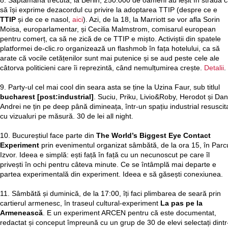
8. Săptămâna trecută, la Berlin, 250.000 de oameni au ieșit în stradă 
să își exprime dezacordul cu privire la adoptarea TTIP (despre ce e
TTIP
și de ce e nasol,
aici
). Azi, de la 18, la Marriott se vor afla Sorin
Moisa, europarlamentar, și Cecilia Malmstrom, comisarul european
pentru comerț, ca să ne zică de ce TTIP e mișto. Activiștii din spatele
platformei de-clic.ro organizează un flashmob în fața hotelului, ca să
arate că vocile cetățenilor sunt mai putenice și se aud peste cele ale
câtorva politicieni care îi reprezintă, când nemulțumirea crește.
Detalii
.
9. Party-ul cel mai cool din seara asta se ține la Uzina Faur, sub titlul
bucharest [post:industrial]
. Suciu, Priku, Livio&Roby, Herodot și Dan
Andrei ne țin pe deep până dimineața, într-un spațiu industrial resuscita
cu vizualuri pe măsură. 30 de lei all night.
10. Bucureștiul face parte din
The World’s Biggest Eye Contact
Experiment
prin evenimentul organizat sâmbătă, de la ora 15, în Parc
Izvor. Ideea e simplă: ești față în față cu un necunoscut pe care îl
privești în ochi pentru câteva minute. Ce se întâmplă mai departe e
partea experimentală din experiment. Ideea e să găsești conexiunea.
11. Sâmbătă și duminică, de la 17:00, îți faci plimbarea de seară prin
cartierul armenesc, în traseul cultural-experiment
La pas pe la
Armenească
. E un experiment ARCEN pentru că este documentat,
redactat și conceput împreună cu un grup de 30 de elevi selectați dintr