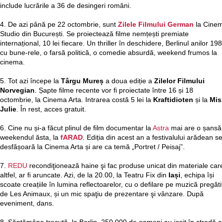
include lucrările a 36 de desingeri români.
4. De azi până pe 22 octombrie, sunt
Zilele Filmului German
la Cine
Studio din București. Se proiectează filme nemțești premiate
internațional, 10 lei fiecare. Un thriller în deschidere, Berlinul anilor 19
cu bune-rele, o farsă politică, o comedie absurdă, weekend frumos la
cinema.
5. Tot azi începe la
Târgu Mureș
a doua ediție a
Zilelor Filmului
Norvegian
. Șapte filme recente vor fi proiectate între 16 și 18
octombrie, la Cinema Arta. Intrarea costă 5 lei la
Kraftidioten
și la
Mis
Julie
. În rest, acces gratuit.
6. Cine nu și-a făcut plinul de film documentar la
Astra
mai are o șansă
weekendul ăsta, la
fARAD
. Ediția din acest an a festivalului arădean s
desfășoară la Cinema Arta și are ca temă „Portret / Peisaj”.
7.
REDU
recondiţionează haine şi fac produse unicat din materiale car
altfel, ar fi aruncate. Azi, de la 20.00, la Teatru Fix din
Iași
, echipa își
scoate creațiile în lumina reflectoarelor, cu o defilare pe muzică pregăti
de Les Animaux, și un mic spaţiu de prezentare şi vânzare. După
eveniment, dans.