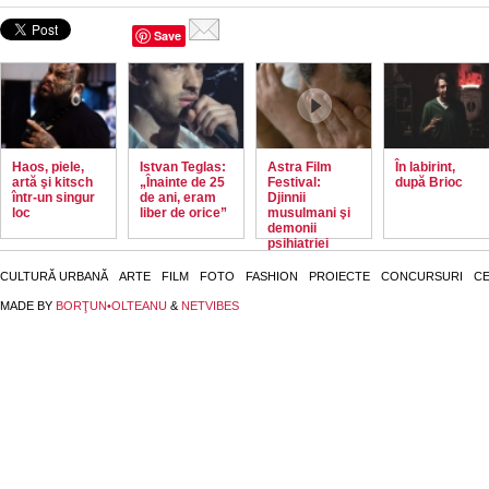
Save
Haos, piele,
Istvan Teglas:
Astra Film
În labirint,
artă şi kitsch
„Înainte de 25
Festival:
după Brioc
într-un singur
de ani, eram
Djinnii
loc
liber de orice”
musulmani şi
demonii
psihiatriei
CULTURĂ URBANĂ
ARTE
FILM
FOTO
FASHION
PROIECTE
CONCURSURI
CE
MADE BY
BORŢUN•OLTEANU
&
NETVIBES