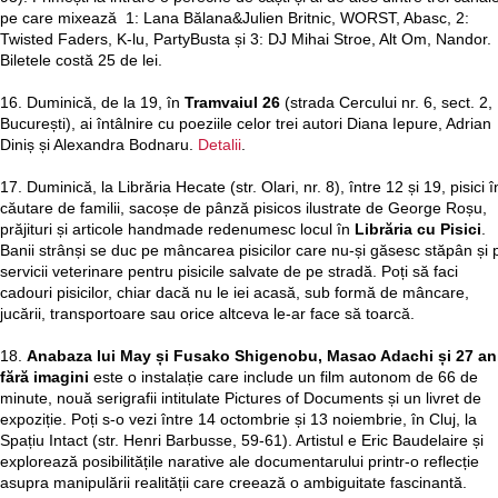
pe care mixează 1: Lana Bălana&Julien Britnic, WORST, Abasc, 2:
Twisted Faders, K-lu, PartyBusta și 3: DJ Mihai Stroe, Alt Om, Nandor.
Biletele costă 25 de lei.
16. Duminică, de la 19, în
Tramvaiul 26
(strada Cercului nr. 6, sect. 2,
București), ai întâlnire cu poeziile celor trei autori Diana Iepure, Adrian
Diniș și Alexandra Bodnaru.
Detalii
.
17. Duminică, la Librăria Hecate (str. Olari, nr. 8), între 12 și 19, pisici î
căutare de familii, sacoșe de pânză pisicos ilustrate de George Roșu,
prăjituri și articole handmade redenumesc locul în
Librăria cu Pisici
.
Banii strânși se duc pe mâncarea pisicilor care nu-și găsesc stăpân și 
servicii veterinare pentru pisicile salvate de pe stradă. Poți să faci
cadouri pisicilor, chiar dacă nu le iei acasă, sub formă de mâncare,
jucării, transportoare sau orice altceva le-ar face să toarcă.
18.
Anabaza lui May și Fusako Shigenobu, Masao Adachi și 27 an
fără imagini
este o instalație care include un film autonom de 66 de
minute, nouă serigrafii intitulate Pictures of Documents și un livret de
expoziție. Poți s-o vezi între 14 octombrie și 13 noiembrie, în Cluj, la
Spațiu Intact (str. Henri Barbusse, 59-61). Artistul e Eric Baudelaire și
explorează posibilitățile narative ale documentarului printr-o reflecție
asupra manipulării realității care creează o ambiguitate fascinantă.