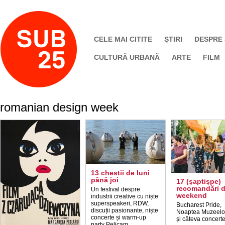
CELE MAI CITITE
ŞTIRI
DESPRE
CULTURĂ URBANĂ
ARTE
FILM
romanian design week
13 chestii de luni
până joi
17 (şaptişpe)
recomandări 
Un festival despre
weekend
industrii creative cu niște
superspeakeri, RDW,
Bucharest Pride,
discuții pasionante, niște
Noaptea Muzeelor
concerte și warm-up
și câteva concerte
party Pelicam.