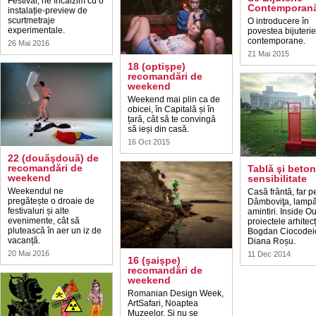
Festival, ne încălzim cu o
Contemporan
instalație-preview de
scurtmetraje
O introducere în
experimentale.
povestea bijuterie
contemporane.
26 Mai 2016
21 Mai 2015
18 (optişpe)
recomandări de
weekend
Weekend mai plin ca de
obicei, în Capitală și în
țară, cât să te convingă
să ieși din casă.
16 Oct 2015
22 (douăşdouă) de
recomandări de
Tablă şi beton
weekend
sensibilitate
Weekendul ne
Casă frântă, far p
pregătește o droaie de
Dâmboviţa, lampă
festivaluri și alte
amintiri. Inside Ou
evenimente, cât să
proiectele arhitecț
plutească în aer un iz de
Bogdan Ciocodeic
vacanță.
Diana Roșu.
20 Mai 2016
11 Dec 2014
16 (şaişpe)
recomandări de
weekend
Romanian Design Week,
ArtSafari, Noaptea
Muzeelor. Și nu se