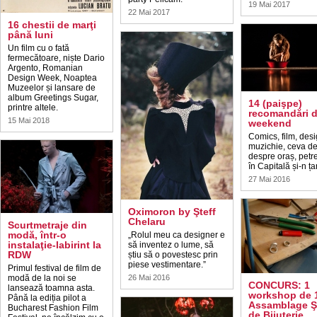
19 Mai 2017
22 Mai 2017
16 chestii de marţi
până luni
Un film cu o fată
fermecătoare, niște Dario
Argento, Romanian
Design Week, Noaptea
Muzeelor și lansare de
album Greetings Sugar,
14 (paişpe)
printre altele.
recomandări 
15 Mai 2018
weekend
Comics, film, desi
muzichie, ceva de
despre oraș, petre
în Capitală și-n ța
27 Mai 2016
Oximoron by Şteff
Chelaru
Scurtmetraje din
modă, într-o
„Rolul meu ca designer e
instalaţie-labirint la
să inventez o lume, să
RDW
știu să o povestesc prin
piese vestimentare.”
Primul festival de film de
modă de la noi se
26 Mai 2016
CONCURS: 1
lansează toamna asta.
workshop de 1
Până la ediția pilot a
Assamblage Ş
Bucharest Fashion Film
de Bijuterie