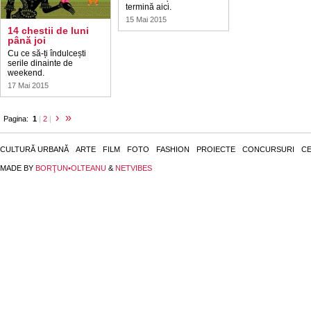
termină aici.
15 Mai 2015
14 chestii de luni
până joi
Cu ce să-ți îndulcești
serile dinainte de
weekend.
17 Mai 2015
›
»
Pagina:
1
|
2
|
CULTURĂ URBANĂ
ARTE
FILM
FOTO
FASHION
PROIECTE
CONCURSURI
CE
MADE BY
BORŢUN•OLTEANU
&
NETVIBES