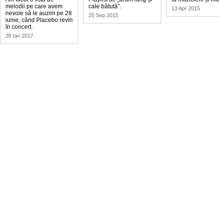
melodii pe care avem
cale bătută”.
13 Apr 2015
nevoie să le auzim pe 28
20 Sep 2015
iunie, când Placebo revin
în concert.
28 Ian 2017