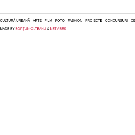
CULTURĂ URBANĂ
ARTE
FILM
FOTO
FASHION
PROIECTE
CONCURSURI
CE
MADE BY
BORŢUN•OLTEANU
&
NETVIBES