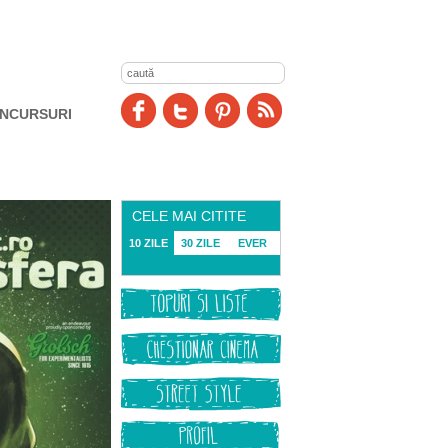
NCURSURI
CELE MAI CITITE
10 ZILE
30 ZILE
EVER