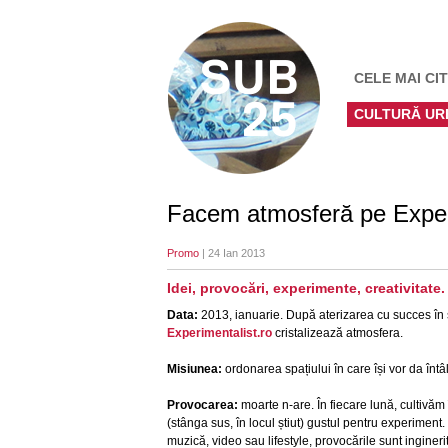
CELE MAI CIT
CULTURĂ UR
Facem atmosferă pe Exper
Promo
| 24 Ian 2013
Idei, provocări, experimente, creativitate.
Data:
2013, ianuarie. După aterizarea cu succes în sp
Experimentalist.ro
cristalizează atmosfera.
Misiunea:
ordonarea spațiului în care își vor da întâl
Provocarea:
moarte n-are. În fiecare lună, cultivăm
(stânga sus, în locul știut) gustul pentru experiment
muzică, video sau lifestyle, provocările sunt ingineri