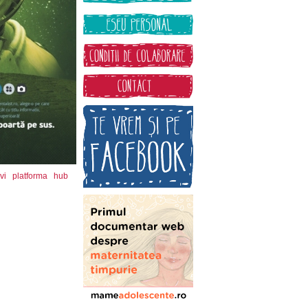
vi
platforma
hub