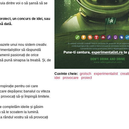
ruia dintre voi o să șansă să se
roiect, un concurs de idei, sau
mă dată.
 bazele unui nou sistem creativ.
erimentaliștilor să răspundă
oamenii pasionați de orice
 să pună sinapsa la treabă. Și, de
Cuvinte cheie:
grolsch
experimentalist
creati
idei
provocare
proiect
spirație pentru cei care
i care depășesc banalul cu viteza
provocați să-și împingă limitele.
ne completăm ideile și găsim
m să le scoatem la lumină.
 la rândul vostru să vă provocați