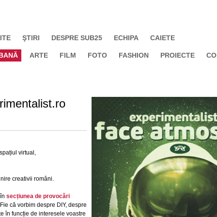
ITE
ŞTIRI
DESPRE SUB25
ECHIPA
CAIETE
BANĂ
ARTE
FILM
FOTO
FASHION
PROIECTE
CO
imentalist.ro
ațiul virtual,
nire creativii români.
 în
secțiunea de provocări
. Fie că vorbim despre DIY, despre
te în funcție de interesele voastre