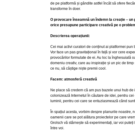
de pe platformă și gândite astfel încât să ofere fiecă
transforme în doer.
O provocare înseamnă un îndemn la creație – un p
orice presupune participare creativă pe o proble
Descrierea operațiunii:
Cei mai activi curatori de conținut ai platformei pun
Vor face un pas gravitațional în față și vor cere exp
provocărilor formulate de ei. Au loc la înghesuială 
domeniu creativ, care au inspirație și un pic de timp
ce nu, să câștige niște premii cool.
Facem: atmosferă creativă
Ne place să credem că am pus bazele unui hub de in
colonizează Internetul în căutare de idei, pentru ce
luminii, pentru cei care se entuziasmează când sunt 
În spațiul acesta, vorbim despre planurile noastre, 
oamenii care se pot alătura proiectelor pe care vre
Grolsch vă stârnește să experimentați, iar voi puteți
între voi.