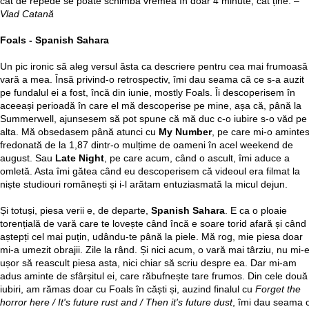
cât de repede se poate schimba vremea în doar 4 minute, cât ține. –
Vlad Catană
Foals - Spanish Sahara
Un pic ironic să aleg versul ăsta ca descriere pentru cea mai frumoasă
vară a mea. Însă privind-o retrospectiv, îmi dau seama că ce s-a auzit
pe fundalul ei a fost, încă din iunie, mostly Foals. Îi descoperisem în
aceeași perioadă în care el mă descoperise pe mine, așa că, până la
Summerwell, ajunsesem să pot spune că mă duc c-o iubire s-o văd pe
alta. Mă obsedasem până atunci cu
My Number
, pe care mi-o aminte
fredonată de la 1,87 dintr-o mulțime de oameni în acel weekend de
august. Sau
Late Night
, pe care acum, când o ascult, îmi aduce a
omletă. Asta îmi gătea când eu descoperisem că videoul era filmat la
niște studiouri românești și i-l arătam entuziasmată la micul dejun.
Și totuși, piesa verii e, de departe,
Spanish Sahara
. E ca o ploaie
torențială de vară care te lovește când încă e soare torid afară și când 
aștepți cel mai puțin, udându-te până la piele. Mă rog, mie piesa doar
mi-a umezit obrajii. Zile la rând. Și nici acum, o vară mai târziu, nu mi-
ușor să reascult piesa asta, nici chiar să scriu despre ea. Dar mi-am
adus aminte de sfârșitul ei, care răbufnește tare frumos. Din cele două
iubiri, am rămas doar cu Foals în căști și, auzind finalul cu
Forget the
horror here / It's future rust and / Then it's future dust
, îmi dau seama 