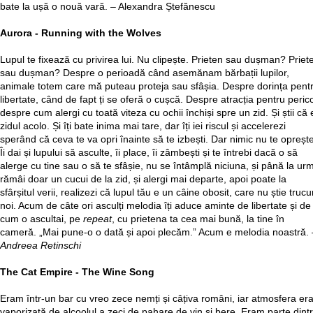
bate la ușă o nouă vară. – Alexandra Ștefănescu
Aurora - Running with the Wolves
Lupul te fixează cu privirea lui. Nu clipește. Prieten sau dușman? Priet
sau dușman? Despre o perioadă când asemănam bărbații lupilor,
animale totem care mă puteau proteja sau sfâșia. Despre dorința pent
libertate, când de fapt ți se oferă o cușcă. Despre atracția pentru perico
despre cum alergi cu toată viteza cu ochii închiși spre un zid. Și știi că 
zidul acolo. Și îți bate inima mai tare, dar îți iei riscul și accelerezi
sperând că ceva te va opri înainte să te izbești. Dar nimic nu te oprește
Îi dai și lupului să asculte, îi place, îi zâmbești și te întrebi dacă o să
alerge cu tine sau o să te sfâșie, nu se întâmplă niciuna, și până la ur
rămâi doar un cucui de la zid, și alergi mai departe, apoi poate la
sfârșitul verii, realizezi că lupul tău e un câine obosit, care nu știe trucu
noi. Acum de câte ori asculți melodia îți aduce aminte de libertate și de
cum o ascultai, pe
repeat
, cu prietena ta cea mai bună, la tine în
cameră. „Mai pune-o o dată și apoi plecăm.” Acum e melodia noastră. 
Andreea Retinschi
The Cat Empire - The Wine Song
Eram într-un bar cu vreo zece nemți și câțiva români, iar atmosfera er
vaporizată de alcoolul a zeci de pahare de vin și bere. Eram parte dintr