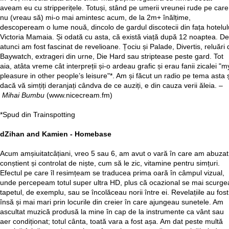
aveam eu cu stripperițele. Totuși, stând pe umerii vreunei rude pe care
nu (vreau să) mi-o mai amintesc acum, de la 2m+ înălțime,
descopeream o lume nouă, dincolo de gardul discotecii din fața hotelul
Victoria Mamaia. Și odată cu asta, că există viață după 12 noaptea. De
atunci am fost fascinat de revelioane. Țociu și Palade, Divertis, reluări 
Baywatch, extrageri din urne, Die Hard sau striptease peste gard. Tot
aia, atâta vreme cât interpreții și-o ardeau grafic și erau fanii zicalei "m
pleasure in other people’s leisure"*. Am și făcut un radio pe tema asta ș
dacă vă simțiți deranjați cândva de ce auziți, e din cauza verii ăleia. –
Mihai Bumbu
(www.nicecream.fm)
*Spud din Trainspotting
dZihan and Kamien - Homebase
Acum amșiuitatcâțiani, vreo 5 sau 6, am avut o vară în care am abuzat
conștient și controlat de niște, cum să le zic, vitamine pentru simțuri.
Efectul pe care îl resimțeam se traducea prima oară în câmpul vizual,
unde percepeam totul super ultra HD, plus că ocazional se mai scurge
tapetul, de exemplu, sau se încolăceau norii între ei. Revelațiile au fost
însă și mai mari prin locurile din creier în care ajungeau sunetele. Am
ascultat muzică produsă la mine în cap de la instrumente ca vânt sau
aer condiționat; totul cânta, toată vara a fost așa. Am dat peste multă