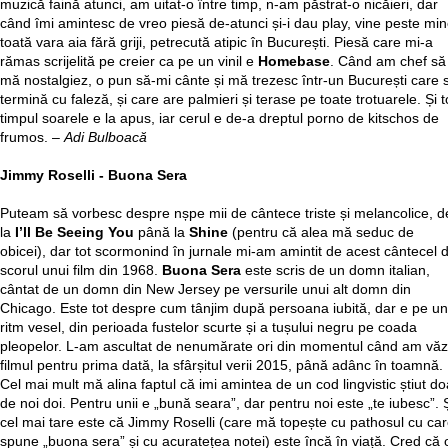
muzică faină atunci, am uitat-o între timp, n-am păstrat-o nicăieri, dar
când îmi amintesc de vreo piesă de-atunci și-i dau play, vine peste mi
toată vara aia fără griji, petrecută atipic în București. Piesă care mi-a
rămas scrijelită pe creier ca pe un vinil e
Homebase
. Când am chef să
mă nostalgiez, o pun să-mi cânte și mă trezesc într-un București care 
termină cu faleză, și care are palmieri și terase pe toate trotuarele. Și t
timpul soarele e la apus, iar cerul e de-a dreptul porno de kitschos de
frumos. –
Adi Bulboacă
Jimmy Roselli - Buona Sera
Puteam să vorbesc despre nșpe mii de cântece triste și melancolice, d
la
I’ll Be Seeing You
până la
Shine
(pentru că alea mă seduc de
obicei), dar tot scormonind în jurnale mi-am amintit de acest cântecel d
scorul unui film din 1968.
Buona Sera
este scris de un domn italian,
cântat de un domn din New Jersey pe versurile unui alt domn din
Chicago. Este tot despre cum tânjim după persoana iubită, dar e pe un
ritm vesel, din perioada fustelor scurte și a tușului negru pe coada
pleopelor. L-am ascultat de nenumărate ori din momentul când am văz
filmul pentru prima dată, la sfârșitul verii 2015, până adânc în toamnă.
Cel mai mult mă alina faptul că imi amintea de un cod lingvistic știut do
de noi doi. Pentru unii e „bună seara”, dar pentru noi este „te iubesc”. 
cel mai tare este că Jimmy Roselli (care mă topește cu pathosul cu ca
spune „buona sera” și cu acuratețea notei) este încă în viață. Cred că 