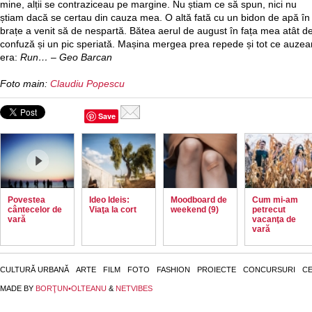
mine, alții se contraziceau pe margine. Nu știam ce să spun, nici nu
știam dacă se certau din cauza mea. O altă fată cu un bidon de apă în
brațe a venit să de nespartă. Bătea aerul de august în fața mea atât d
confuză și un pic speriată. Mașina mergea prea repede și tot ce auze
era:
Run…
–
Geo Barcan
Foto main:
Claudiu Popescu
Save
Povestea
Ideo Ideis:
Moodboard de
Cum mi-am
cântecelor de
Viaţa la cort
weekend (9)
petrecut
vară
vacanţa de
vară
CULTURĂ URBANĂ
ARTE
FILM
FOTO
FASHION
PROIECTE
CONCURSURI
CE
MADE BY
BORŢUN•OLTEANU
&
NETVIBES