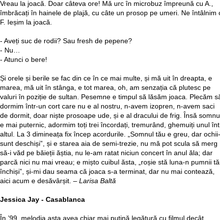
Vreau la joacă. Doar câteva ore! Mă urc în microbuz împreună cu A.,
îmbrăcați în hainele de plajă, cu câte un prosop pe umeri. Ne întâlnim 
F. Ieșim la joacă.
- Aveți suc de rodii? Sau fresh de pepene?
- Nu…
- Atunci o bere!
Și orele și berile se fac din ce în ce mai multe, și mă uit în dreapta, e
marea, mă uit în stânga, e tot marea, oh, am senzația că plutesc pe
valuri în poziție de sultan. Pesemne e timpul să lăsăm joaca. Plecăm s
dormim într-un cort care nu e al nostru, n-avem izopren, n-avem saci
de dormit, doar niște prosoape ude, și e al dracului de frig. Însă somnu
e mai puternic, adormim toți trei încordați, tremurând, ghemuiți unul înt
altul. La 3 dimineața fix încep acordurile. „Somnul tău e greu, dar ochii-
sunt deschiși”, și e starea aia de semi-trezie, nu mă pot scula să merg
să-i văd pe băieții ăștia, nu le-am ratat niciun concert în anul ăla; dar
parcă nici nu mai vreau; e mișto cuibul ăsta, „roșie stă luna-n pumnii tă
închiși”, și-mi dau seama că joaca s-a terminat, dar nu mai contează,
aici acum e desăvârșit. –
Larisa Baltă
Jessica Jay - Casablanca
În ’99, melodia asta avea chiar mai puțină legătură cu filmul decât