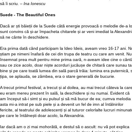
să îi scriu. –
Ina Ionescu
Suede - The Beautiful Ones
Dacă ar ști băieții de la Suede câtă energie provoacă o melodie de-a lo
sunt convins că și-ar împacheta chitarele și ar veni imediat la Alexandr
să ne cânte în deschidere.
Era prima dată când participam la Ideo Ideis, aveam vreo 16-17 ani. N
știam pe nimeni înafară de cei din trupa de teatru cu care am venit. Nu
însemnat prea mult pentru mine prima oară, n-aveam idee cine o cânt
sau ce zice acolo, doar niște acorduri jucăușe de chitară care sunau ta
bine și pe care toată lumea din sală parcă trăia: lumina era puternică, 
țipa, se aplauda, se zâmbea, era o stare generală de bucurie.
A trecut primul festival, a trecut și al doilea, au mai trecut câteva la car
eu eram mereu prezent în sală, la deschidere și nu numai. Evident că
am început să-i simt și eu pulsul și să mă bucur de ea; cumva melodia
asta mi-a intrat pe sub piele și a devenit un fel de imn al întâlnirilor
fericite, al teatrului de adolescenți și al tuturor celorlalte lucruri minuna
pe care le întâlnești doar acolo, la Alexandria.
Iar dacă am o zi mai mohorâtă, e destul să o ascult: nu vă pot explica