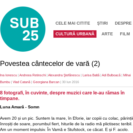
CELE MAI CITITE
ŞTIRI
DESPRE
CULTURĂ URBANĂ
ARTE
FILM
Povestea cântecelor de vară (2)
Ina Ionescu
|
Andreea Retinschi
|
Alexandra Ştefănescu
|
Larisa Baltă
|
Adi Bulboacă
|
Mihai
Bumbu
|
Vlad Catană
|
Georgiana Barcan
| 30 Iun 2016
8 fotografi, în cuvinte, despre muzici care le-au rămas în
timpane.
Luna Amară -
Somn
Avem 20 și un pic. Suntem la mare, în Eforie, iar copiii cu colac, părinții
înroșiți de soare, porumbul fiert, hiturile de la radio mă plictisesc teribil.
Am un moment impulsiv. În Vamă e Stufstock, ce căcat. E și F. acolo.