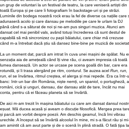
un grup de voluntari la un festival de teatru, la care veniseră artiști din
toată Europa și pe care îi fotografiam în backstage-uri și pe străzi.
Luminile din bodega noastră rock erau la fel de diverse ca națiile care 
adunaseră acolo și care dansau pe melodiile pe care le urlam la DJ
până când s-a săturat de noi și ne-am pus singuri muzica. Atunci am
dansat cel mai penibil vals, având totuși încrederea că sunt destul de
capabilă să mă sincronizez cu pașii băiatului, care chiar mă crezuse
când m-a întrebat dacă știu să dansez bine-bine pe muzică de societat
La un moment dat, parcă am intrat în cuva unei mașini de spălat. Nu e
senzația aia de amețeală când îți vine rău, ci aveam impresia că toată
lumea dansează. Un actor se urcase pe scena goală din bar, care era
rotundă, și îi trasa alergând pe ritm, conturul. Se auzea acel
Run, run,
run
, el se învârtea, ritmul creștea, el alerga și mai repede. Era ca într-
banc: într-un bar din România, niște nemți, un spaniol, o portugheză, al
români, cică și unguri, dansau, dar dansau atât de tare, încât nu mai
conta, pentru că ei făceau planeta să se învârtă.
De aici m-am trezit în mașina băiatului cu care am dansat dansul nostr
eșuat. Mă ducea acasă și aveam o discuție filosofică. Mergea prea tar
și parcă am vorbit despre poezii. Am deschis geamul, încă îmi vibrau
urechile. A început să se învârtă alcoolul în mine, mi s-a făcut rău și mi
am amintit că am avut parte și de o scenă în plină stradă. O fată țipa la