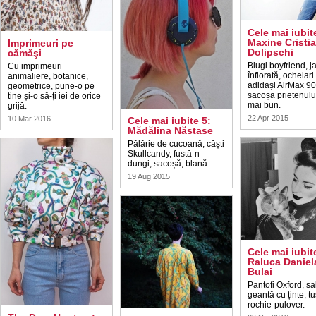
Cele mai iubit
Maxine Cristi
Imprimeuri pe
Dolipschi
cămăşi
Blugi boyfriend, j
Cu imprimeuri
înflorată, ochelari
animaliere, botanice,
adidași AirMax 90
geometrice, pune-o pe
sacoșa prietenulu
tine și-o să-ți iei de orice
mai bun.
grijă.
22 Apr 2015
10 Mar 2016
Cele mai iubite 5:
Mădălina Năstase
Pălărie de cucoană, căști
Skullcandy, fustă-n
dungi, sacoșă, blană.
19 Aug 2015
Cele mai iubit
Raluca Daniel
Bulai
Pantofi Oxford, sa
geantă cu ținte, tu
rochie-pulover.