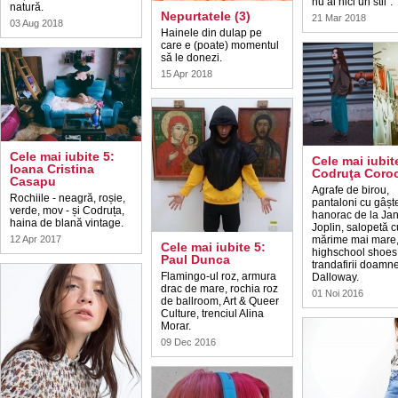
nu ai nici un stil”.
natură.
Nepurtatele (3)
21 Mar 2018
03 Aug 2018
Hainele din dulap pe
care e (poate) momentul
să le donezi.
15 Apr 2018
Cele mai iubite 5:
Cele mai iubit
Ioana Cristina
Codruţa Coro
Casapu
Agrafe de birou,
Rochiile - neagră, roșie,
pantaloni cu gâșt
verde, mov - și Codruța,
hanorac de la Jan
haina de blană vintage.
Joplin, salopetă c
12 Apr 2017
mărime mai mare
Cele mai iubite 5:
highschool shoes
Paul Dunca
trandafirii doamne
Flamingo-ul roz, armura
Dalloway.
drac de mare, rochia roz
01 Noi 2016
de ballroom, Art & Queer
Culture, trenciul Alina
Morar.
09 Dec 2016