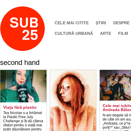
CELE MAI CITITE
ŞTIRI
DESPRE
CULTURĂ URBANĂ
ARTE
FILM
second hand
Cele mai iubit
Viaţa fără plastic
Andrada Băle
Tea Nicolae s-a înhămat
N-am degete să 
la Plastic Free July
de câte ori am auz
Challenge și îți dă câteva
„Andrada, ce p*l
sfaturi pentru o viață mai
porți?” sau „Stilul
puțin dăunătoare pentru