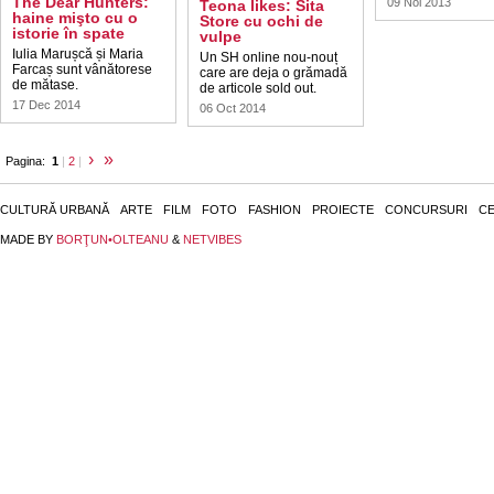
The Dear Hunters:
09 Noi 2013
Teona likes: Sita
haine mişto cu o
Store cu ochi de
istorie în spate
vulpe
Iulia Marușcă și Maria
Un SH online nou-nouț
Farcaș sunt vânătorese
care are deja o grămadă
de mătase.
de articole sold out.
17 Dec 2014
06 Oct 2014
›
»
Pagina:
1
|
2
|
CULTURĂ URBANĂ
ARTE
FILM
FOTO
FASHION
PROIECTE
CONCURSURI
CE
MADE BY
BORŢUN•OLTEANU
&
NETVIBES