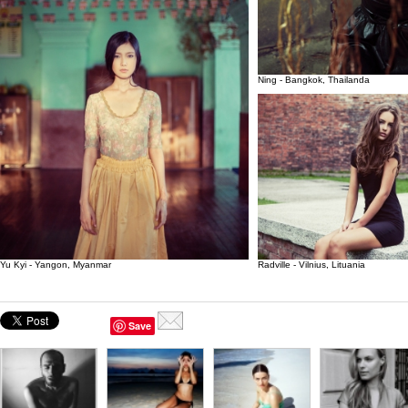
Ning - Bangkok, Thailanda
Yu Kyi - Yangon, Myanmar
Radville - Vilnius, Lituania
Save