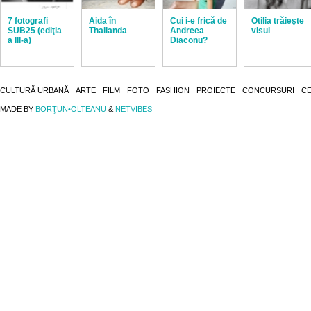
7 fotografi
Aida în
Cui i-e frică de
Otilia trăieşte
SUB25 (ediţia
Thailanda
Andreea
visul
a III-a)
Diaconu?
CULTURĂ URBANĂ
ARTE
FILM
FOTO
FASHION
PROIECTE
CONCURSURI
CE
MADE BY
BORŢUN•OLTEANU
&
NETVIBES