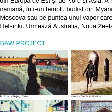
din Europa de Est și de Nord și Asia. A f
iraniană, într-un templu budist din Myan
Moscova sau pe puntea unui vapor care 
Helsinki. Urmează Australia, Noua Zeel
BAW PROJECT
Bo Chao - Beijing, China
Valeria - Cernăuți, Ucraina