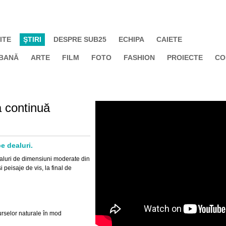
ITE
ŞTIRI
DESPRE SUB25
ECHIPA
CAIETE
BANĂ
ARTE
FILM
FOTO
FASHION
PROIECTE
CO
 continuă
pe dealuri.
valuri de dimensiuni moderate din
 peisaje de vis, la final de
urselor naturale în mod