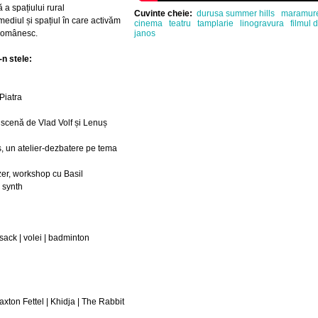
 a spațiului rural
Cuvinte cheie:
durusa summer hills
maramur
ediul și spațiul în care activăm
cinema
teatru
tamplarie
linogravura
filmul 
 românesc.
janos
-n stele:
Piatra
n scenă de Vlad Volf și Lenuș
s, un atelier-dezbatere pe tema
er, workshop cu Basil
 synth
 sack | volei | badminton
xton Fettel | Khidja | The Rabbit