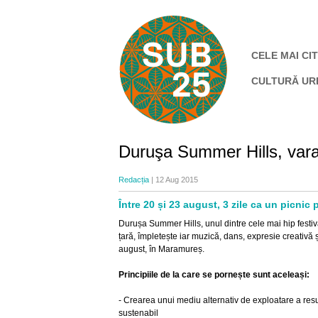
CELE MAI CIT
CULTURĂ UR
Duruşa Summer Hills, vara
Redacția
| 12 Aug 2015
Între 20 și 23 august, 3 zile ca un picnic 
Durușa Summer Hills, unul dintre cele mai hip festi
țară, împletește iar muzică, dans, expresie creativă și
august, în Maramureș.
Principiile de la care se pornește sunt aceleași:
- Crearea unui mediu alternativ de exploatare a res
sustenabil