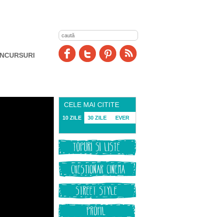
NCURSURI
CELE MAI CITITE
10 ZILE
30 ZILE
EVER