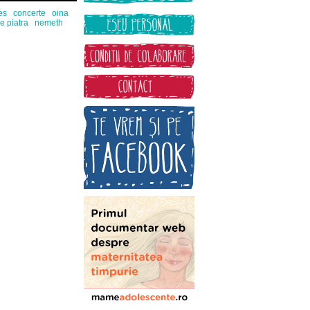
es
concerte
oina
de piatra
nemeth