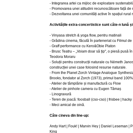
- Integrarea artei ca mijloc de exploatare sustenabilă
- Promovarea unei atitudini recunoscătoare față de m
- Dezvoltarea unei comunități active în spațiul rural
Activitățile extra-concertistice sunt câte-n lună și
- Vinyasa stretch & yoga flow, pentru matinali
- Grădina cinema, făcută în parteneriat cu Filmul de 
- Graff performance cu Kero&Obie Platon
- Brusc Teatru – „Voiam doar să țip", o piesă pusă î
Teodora Moraru
- Soluții pentru construcții naturale cu Németh Jano
construcției unei case folosind resurse naturale.
- From the Planet Zorch Vintage Analogue Synthesiz
Brooks, fondator al Zorch (1973), primul band 100%
- Atelier de tâmplărie și manufactură cu Flow
- Atelier de pinhole camera cu Eugen Tămaș
- Linogravură
- Teren de joacă: foosball (cso-cso) | frisbee | hacky
- Meci amical de oină.
Câte cineva din line-up:
Andy Hart | Fouk! | Marvin Hey | Daniel Leseman | Pa
King