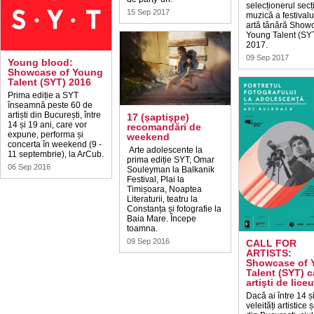
selecționerul secț
15 Sep 2017
muzică a festivalu
artă tânără Show
Young Talent (SY
2017.
09 Sep 2017
Young blood:
Showcase of Young
Talent (SYT) 2016
Prima ediție a SYT
înseamnă peste 60 de
artiști din București, între
17 (şaptişpe)
14 și 19 ani, care vor
recomandări de
expune, performa și
weekend
concerta în weekend (9 -
Arte adolescente la
11 septembrie), la ArCub.
prima ediție SYT, Omar
06 Sep 2016
Souleyman la Balkanik
Festival, Plai la
Timișoara, Noaptea
Literaturii, teatru la
Constanța și fotografie la
Baia Mare. Începe
toamna.
09 Sep 2016
CALL FOR
ARTISTS:
Showcase of 
Talent (SYT) 
artişti de liceu
Dacă ai între 14 ș
veleități artistice ș