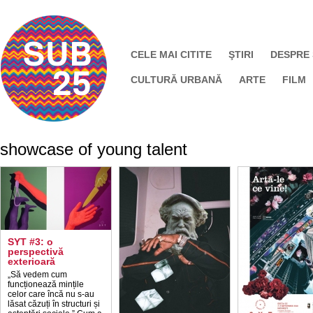
CELE MAI CITITE
ŞTIRI
DESPRE
CULTURĂ URBANĂ
ARTE
FILM
showcase of young talent
SYT #3: o
perspectivă
exterioară
„Să vedem cum
funcționează mințile
celor care încă nu s-au
lăsat căzuți în structuri și