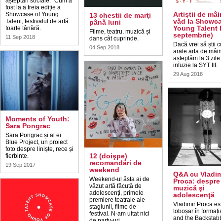
așteptări sociale.” Cum a
fost la a treia ediție a
Artiştii de mâ
Showcase of Young
13 chestii de marţi
văd la Showca
Talent, festivalul de artă
până luni
Young Talent I
foarte tânără.
Filme, teatru, muzică și
septembrie)
11 Sep 2018
dans cât cuprinde.
Dacă vrei să știi 
04 Sep 2018
arate arta de mâin
așteptăm la 3 zile
infuzie la SYT III.
29 Aug 2018
Moments of Youth:
Sara Pongrac
Sara Pongrac și al ei
Blue Project, un proiect
foto despre liniște, rece și
12 (doişpe)
fierbinte.
recomandări de
19 Sep 2017
weekend
Q&A cu Vladim
Weekend-ul ăsta ai de
Proca: despre
văzut artă făcută de
muzică şi
adolescenți, primele
adolescenţă
premiere teatrale ale
Vladimir Proca es
stagiunii, filme de
toboșar în formaț
festival. N-am uitat nici
and the Backstabb
de party-uri.