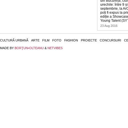
din București, ciu
urechile: între 9 ș
septembrie, la Ar
poți fi expus la pr
ediție a Showcase
Young Talent (SYT
23 Aug 2016
CULTURĂ URBANĂ
ARTE
FILM
FOTO
FASHION
PROIECTE
CONCURSURI
CE
MADE BY
BORŢUN•OLTEANU
&
NETVIBES